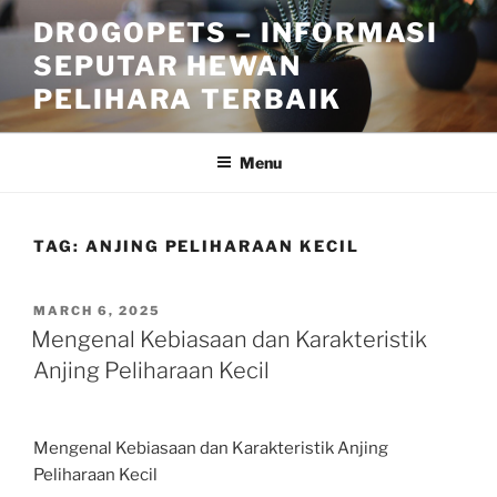
Skip
DROGOPETS – INFORMASI
to
SEPUTAR HEWAN
content
PELIHARA TERBAIK
Menu
TAG:
ANJING PELIHARAAN KECIL
POSTED
MARCH 6, 2025
ON
Mengenal Kebiasaan dan Karakteristik
Anjing Peliharaan Kecil
Mengenal Kebiasaan dan Karakteristik Anjing
Peliharaan Kecil