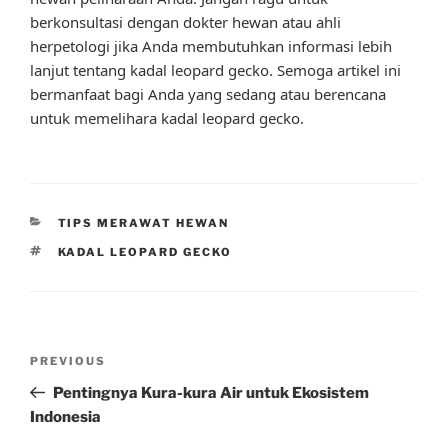
berkonsultasi dengan dokter hewan atau ahli
herpetologi jika Anda membutuhkan informasi lebih
lanjut tentang kadal leopard gecko. Semoga artikel ini
bermanfaat bagi Anda yang sedang atau berencana
untuk memelihara kadal leopard gecko.
CATEGORIES
TIPS MERAWAT HEWAN
TAGS
KADAL LEOPARD GECKO
Post
Previous
PREVIOUS
navigation
Post
Pentingnya Kura-kura Air untuk Ekosistem
Indonesia