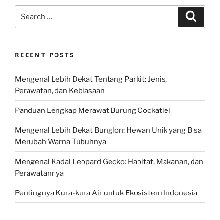
Search
Search
for:
RECENT POSTS
Mengenal Lebih Dekat Tentang Parkit: Jenis,
Perawatan, dan Kebiasaan
Panduan Lengkap Merawat Burung Cockatiel
Mengenal Lebih Dekat Bunglon: Hewan Unik yang Bisa
Merubah Warna Tubuhnya
Mengenal Kadal Leopard Gecko: Habitat, Makanan, dan
Perawatannya
Pentingnya Kura-kura Air untuk Ekosistem Indonesia