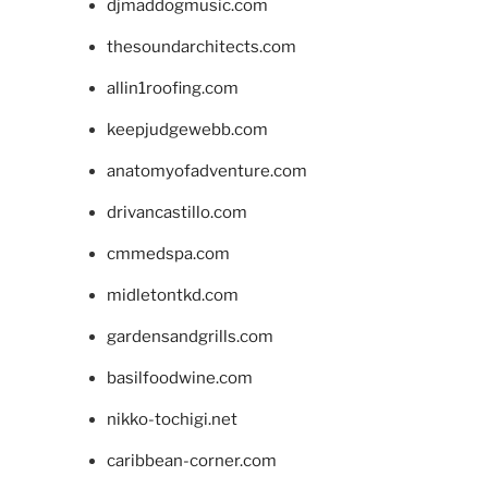
djmaddogmusic.com
thesoundarchitects.com
allin1roofing.com
keepjudgewebb.com
anatomyofadventure.com
drivancastillo.com
cmmedspa.com
midletontkd.com
gardensandgrills.com
basilfoodwine.com
nikko-tochigi.net
caribbean-corner.com