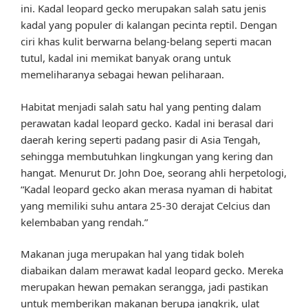
ini. Kadal leopard gecko merupakan salah satu jenis
kadal yang populer di kalangan pecinta reptil. Dengan
ciri khas kulit berwarna belang-belang seperti macan
tutul, kadal ini memikat banyak orang untuk
memeliharanya sebagai hewan peliharaan.
Habitat menjadi salah satu hal yang penting dalam
perawatan kadal leopard gecko. Kadal ini berasal dari
daerah kering seperti padang pasir di Asia Tengah,
sehingga membutuhkan lingkungan yang kering dan
hangat. Menurut Dr. John Doe, seorang ahli herpetologi,
“Kadal leopard gecko akan merasa nyaman di habitat
yang memiliki suhu antara 25-30 derajat Celcius dan
kelembaban yang rendah.”
Makanan juga merupakan hal yang tidak boleh
diabaikan dalam merawat kadal leopard gecko. Mereka
merupakan hewan pemakan serangga, jadi pastikan
untuk memberikan makanan berupa jangkrik, ulat