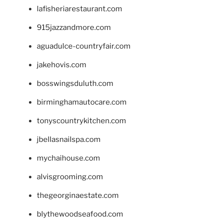
lafisheriarestaurant.com
915jazzandmore.com
aguadulce-countryfair.com
jakehovis.com
bosswingsduluth.com
birminghamautocare.com
tonyscountrykitchen.com
jbellasnailspa.com
mychaihouse.com
alvisgrooming.com
thegeorginaestate.com
blythewoodseafood.com