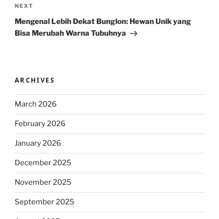
Next
NEXT
Post
Mengenal Lebih Dekat Bunglon: Hewan Unik yang
Bisa Merubah Warna Tubuhnya
ARCHIVES
March 2026
February 2026
January 2026
December 2025
November 2025
September 2025