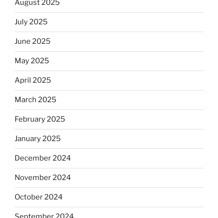
August 2025
July 2025
June 2025
May 2025
April 2025
March 2025
February 2025
January 2025
December 2024
November 2024
October 2024
September 2024