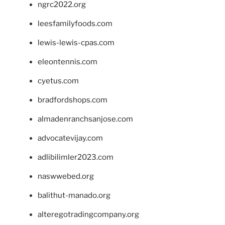
ngrc2022.org
leesfamilyfoods.com
lewis-lewis-cpas.com
eleontennis.com
cyetus.com
bradfordshops.com
almadenranchsanjose.com
advocatevijay.com
adlibilimler2023.com
naswwebed.org
balithut-manado.org
alteregotradingcompany.org