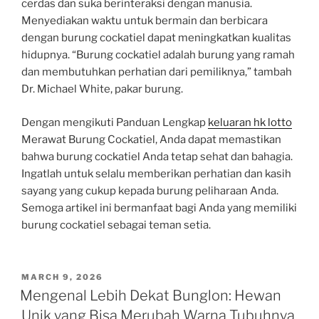
cerdas dan suka berinteraksi dengan manusia.
Menyediakan waktu untuk bermain dan berbicara
dengan burung cockatiel dapat meningkatkan kualitas
hidupnya. “Burung cockatiel adalah burung yang ramah
dan membutuhkan perhatian dari pemiliknya,” tambah
Dr. Michael White, pakar burung.
Dengan mengikuti Panduan Lengkap
keluaran hk lotto
Merawat Burung Cockatiel, Anda dapat memastikan
bahwa burung cockatiel Anda tetap sehat dan bahagia.
Ingatlah untuk selalu memberikan perhatian dan kasih
sayang yang cukup kepada burung peliharaan Anda.
Semoga artikel ini bermanfaat bagi Anda yang memiliki
burung cockatiel sebagai teman setia.
POSTED
MARCH 9, 2026
ON
Mengenal Lebih Dekat Bunglon: Hewan
Unik yang Bisa Merubah Warna Tubuhnya