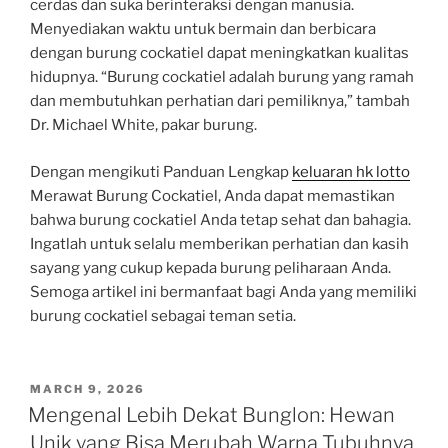
cerdas dan suka berinteraksi dengan manusia.
Menyediakan waktu untuk bermain dan berbicara
dengan burung cockatiel dapat meningkatkan kualitas
hidupnya. “Burung cockatiel adalah burung yang ramah
dan membutuhkan perhatian dari pemiliknya,” tambah
Dr. Michael White, pakar burung.
Dengan mengikuti Panduan Lengkap
keluaran hk lotto
Merawat Burung Cockatiel, Anda dapat memastikan
bahwa burung cockatiel Anda tetap sehat dan bahagia.
Ingatlah untuk selalu memberikan perhatian dan kasih
sayang yang cukup kepada burung peliharaan Anda.
Semoga artikel ini bermanfaat bagi Anda yang memiliki
burung cockatiel sebagai teman setia.
POSTED
MARCH 9, 2026
ON
Mengenal Lebih Dekat Bunglon: Hewan
Unik yang Bisa Merubah Warna Tubuhnya