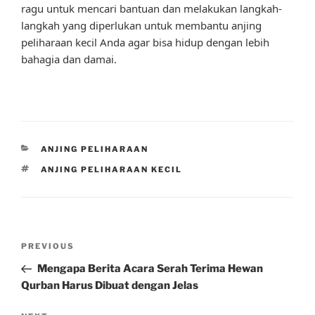
ragu untuk mencari bantuan dan melakukan langkah-
langkah yang diperlukan untuk membantu anjing
peliharaan kecil Anda agar bisa hidup dengan lebih
bahagia dan damai.
CATEGORIES
ANJING PELIHARAAN
TAGS
ANJING PELIHARAAN KECIL
Post
Previous
PREVIOUS
navigation
Post
Mengapa Berita Acara Serah Terima Hewan
Qurban Harus Dibuat dengan Jelas