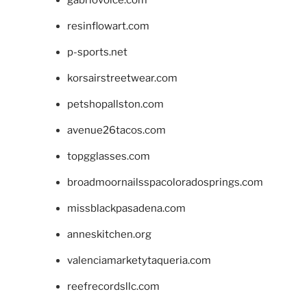
gabriovoice.com
resinflowart.com
p-sports.net
korsairstreetwear.com
petshopallston.com
avenue26tacos.com
topgglasses.com
broadmoornailsspacoloradosprings.com
missblackpasadena.com
anneskitchen.org
valenciamarketytaqueria.com
reefrecordsllc.com