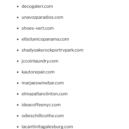
decogaleri.com
unavozparadios.com
shoes-vert.com
elbotanicopanama.com
shadyoaksrockportrvpark.com
jccoinlaundry.com
kautorepair.com
marjaeswinebar.com
elmazatlanclinton.com
ideacoffeenyc.com
odieschillicothe.com
lacantinitagalesburg.com