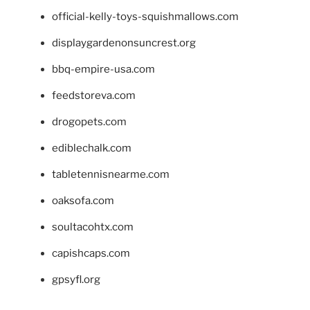
official-kelly-toys-squishmallows.com
displaygardenonsuncrest.org
bbq-empire-usa.com
feedstoreva.com
drogopets.com
ediblechalk.com
tabletennisnearme.com
oaksofa.com
soultacohtx.com
capishcaps.com
gpsyfl.org