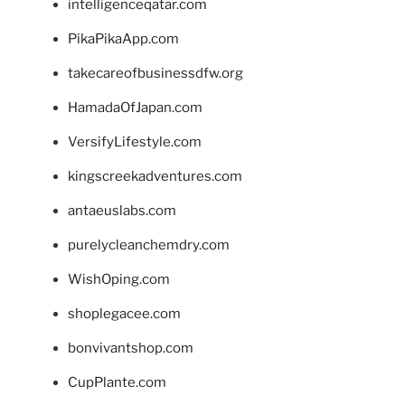
intelligenceqatar.com
PikaPikaApp.com
takecareofbusinessdfw.org
HamadaOfJapan.com
VersifyLifestyle.com
kingscreekadventures.com
antaeuslabs.com
purelycleanchemdry.com
WishOping.com
shoplegacee.com
bonvivantshop.com
CupPlante.com