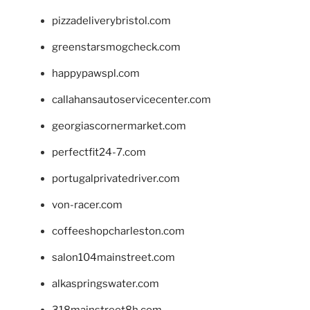
pizzadeliverybristol.com
greenstarsmogcheck.com
happypawspl.com
callahansautoservicecenter.com
georgiascornermarket.com
perfectfit24-7.com
portugalprivatedriver.com
von-racer.com
coffeeshopcharleston.com
salon104mainstreet.com
alkaspringswater.com
318mainstreet8h.com