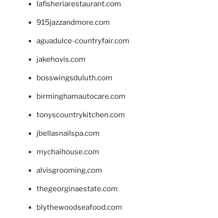
lafisheriarestaurant.com
915jazzandmore.com
aguadulce-countryfair.com
jakehovis.com
bosswingsduluth.com
birminghamautocare.com
tonyscountrykitchen.com
jbellasnailspa.com
mychaihouse.com
alvisgrooming.com
thegeorginaestate.com
blythewoodseafood.com