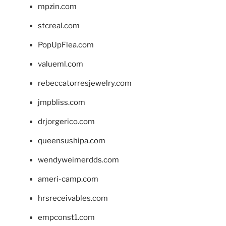
mpzin.com
stcreal.com
PopUpFlea.com
valueml.com
rebeccatorresjewelry.com
jmpbliss.com
drjorgerico.com
queensushipa.com
wendyweimerdds.com
ameri-camp.com
hrsreceivables.com
empconst1.com