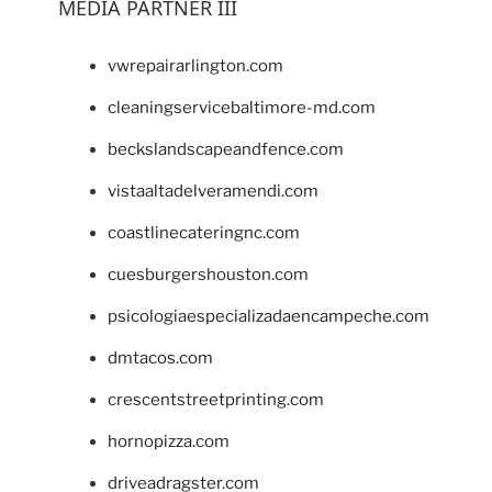
MEDIA PARTNER III
vwrepairarlington.com
cleaningservicebaltimore-md.com
beckslandscapeandfence.com
vistaaltadelveramendi.com
coastlinecateringnc.com
cuesburgershouston.com
psicologiaespecializadaencampeche.com
dmtacos.com
crescentstreetprinting.com
hornopizza.com
driveadragster.com