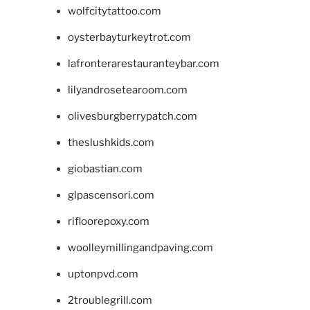
wolfcitytattoo.com
oysterbayturkeytrot.com
lafronterarestauranteybar.com
lilyandrosetearoom.com
olivesburgberrypatch.com
theslushkids.com
giobastian.com
glpascensori.com
rifloorepoxy.com
woolleymillingandpaving.com
uptonpvd.com
2troublegrill.com