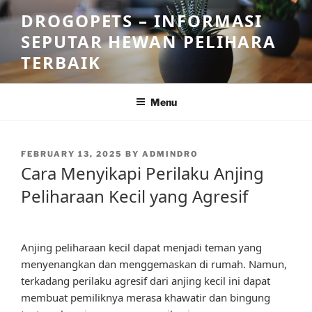
Skip
DROGOPETS – INFORMASI
to
SEPUTAR HEWAN PELIHARA
content
TERBAIK
Menu
POSTED
FEBRUARY 13, 2025
BY
ADMINDRO
ON
Cara Menyikapi Perilaku Anjing
Peliharaan Kecil yang Agresif
Anjing peliharaan kecil dapat menjadi teman yang
menyenangkan dan menggemaskan di rumah. Namun,
terkadang perilaku agresif dari anjing kecil ini dapat
membuat pemiliknya merasa khawatir dan bingung