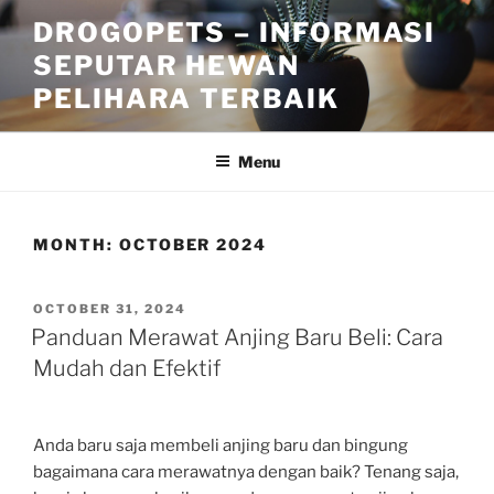
Skip
DROGOPETS – INFORMASI
to
SEPUTAR HEWAN
content
PELIHARA TERBAIK
Menu
MONTH:
OCTOBER 2024
POSTED
OCTOBER 31, 2024
ON
Panduan Merawat Anjing Baru Beli: Cara
Mudah dan Efektif
Anda baru saja membeli anjing baru dan bingung
bagaimana cara merawatnya dengan baik? Tenang saja,