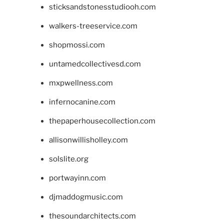
sticksandstonesstudiooh.com
walkers-treeservice.com
shopmossi.com
untamedcollectivesd.com
mxpwellness.com
infernocanine.com
thepaperhousecollection.com
allisonwillisholley.com
solslite.org
portwayinn.com
djmaddogmusic.com
thesoundarchitects.com