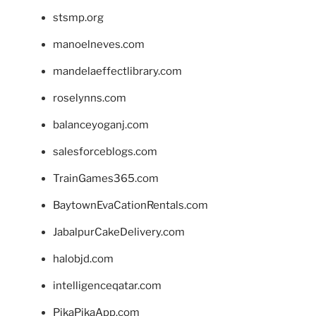
stsmp.org
manoelneves.com
mandelaeffectlibrary.com
roselynns.com
balanceyoganj.com
salesforceblogs.com
TrainGames365.com
BaytownEvaCationRentals.com
JabalpurCakeDelivery.com
halobjd.com
intelligenceqatar.com
PikaPikaApp.com