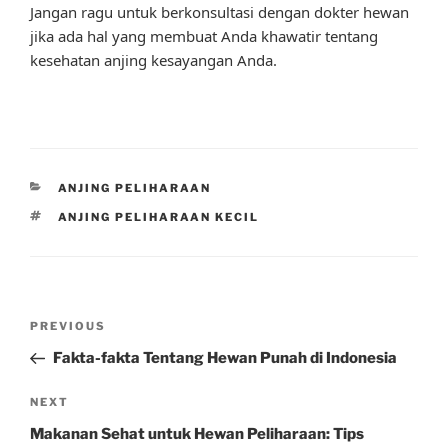
Jangan ragu untuk berkonsultasi dengan dokter hewan
jika ada hal yang membuat Anda khawatir tentang
kesehatan anjing kesayangan Anda.
CATEGORIES
ANJING PELIHARAAN
TAGS
ANJING PELIHARAAN KECIL
Post
Previous
PREVIOUS
navigation
Post
Fakta-fakta Tentang Hewan Punah di Indonesia
Next
NEXT
Post
Makanan Sehat untuk Hewan Peliharaan: Tips