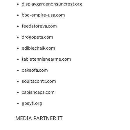
displaygardenonsuncrest.org
bbq-empire-usa.com
feedstoreva.com
drogopets.com
ediblechalk.com
tabletennisnearme.com
oaksofa.com
soultacohtx.com
capishcaps.com
gpsyfl.org
MEDIA PARTNER III