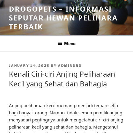
Skip
DROGOPETS – INFORMASI
to
SEPUTAR HEWAN PELIHARA
content
TERBAIK
Menu
POSTED
JANUARY 14, 2025
BY
ADMINDRO
ON
Kenali Ciri-ciri Anjing Peliharaan
Kecil yang Sehat dan Bahagia
Anjing peliharaan kecil memang menjadi teman setia
bagi banyak orang. Namun, tidak semua pemilik anjing
menyadari pentingnya untuk mengetahui ciri-ciri anjing
peliharaan kecil yang sehat dan bahagia. Mengetahui