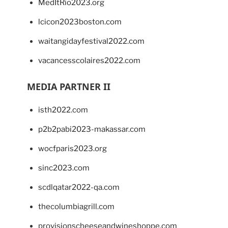
MedItRio2023.org
lcicon2023boston.com
waitangidayfestival2022.com
vacancesscolaires2022.com
MEDIA PARTNER II
isth2022.com
p2b2pabi2023-makassar.com
wocfparis2023.org
sinc2023.com
scdlqatar2022-qa.com
thecolumbiagrill.com
provisionscheeseandwineshoppe.com