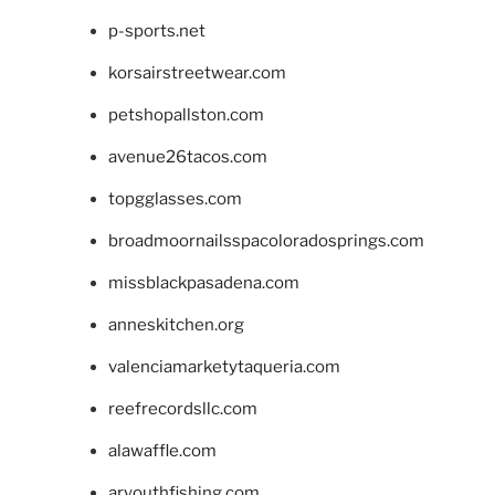
p-sports.net
korsairstreetwear.com
petshopallston.com
avenue26tacos.com
topgglasses.com
broadmoornailsspacoloradosprings.com
missblackpasadena.com
anneskitchen.org
valenciamarketytaqueria.com
reefrecordsllc.com
alawaffle.com
aryouthfishing.com