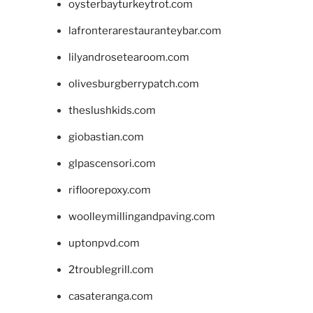
oysterbayturkeytrot.com
lafronterarestauranteybar.com
lilyandrosetearoom.com
olivesburgberrypatch.com
theslushkids.com
giobastian.com
glpascensori.com
rifloorepoxy.com
woolleymillingandpaving.com
uptonpvd.com
2troublegrill.com
casateranga.com