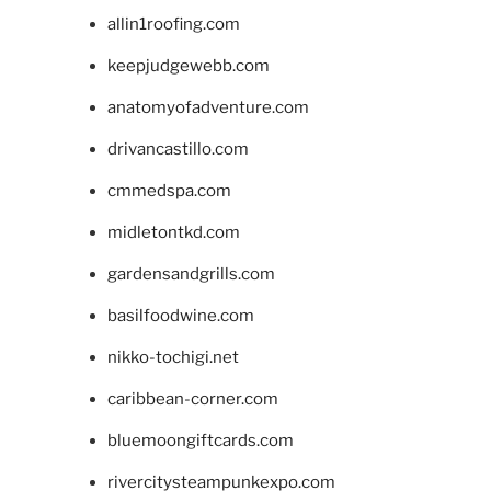
allin1roofing.com
keepjudgewebb.com
anatomyofadventure.com
drivancastillo.com
cmmedspa.com
midletontkd.com
gardensandgrills.com
basilfoodwine.com
nikko-tochigi.net
caribbean-corner.com
bluemoongiftcards.com
rivercitysteampunkexpo.com