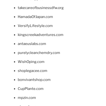
takecareofbusinessdfw.org
HamadaOfJapan.com
VersifyLifestyle.com
kingscreekadventures.com
antaeuslabs.com
purelycleanchemdry.com
WishOping.com
shoplegacee.com
bonvivantshop.com
CupPlante.com
mpzin.com