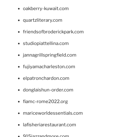
oakberry-kuwait.com
quartzliterary.com
friendsofbroderickpark.com
studiopiattellina.com
jannagrillspringfield.com
fujiyamacharleston.com
elpatronchardon.com
donglaishun-order.com
fiamc-rome2022.org
mariceworldessentials.com
lafisheriarestaurant.com
915jazzandmore.com