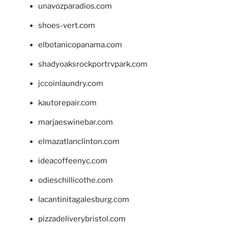
unavozparadios.com
shoes-vert.com
elbotanicopanama.com
shadyoaksrockportrvpark.com
jccoinlaundry.com
kautorepair.com
marjaeswinebar.com
elmazatlanclinton.com
ideacoffeenyc.com
odieschillicothe.com
lacantinitagalesburg.com
pizzadeliverybristol.com