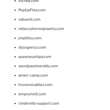
stcreal.com
PopUpFlea.com
valueml.com
rebeccatorresjewelry.com
jmpbliss.com
drjorgerico.com
queensushipa.com
wendyweimerdds.com
ameri-camp.com
hrsreceivables.com
empconst1.com
cinderella-support.com