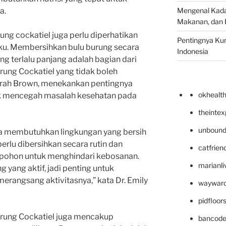
Mengenal Kadal
a.
Makanan, dan 
ng cockatiel juga perlu diperhatikan
Pentingnya Kur
uku. Membersihkan bulu burung secara
Indonesia
g terlalu panjang adalah bagian dari
ng Cockatiel yang tidak boleh
Sarah Brown, menekankan pentingnya
okhealt
uk mencegah masalah kesehatan pada
theinte
unbound
juga membutuhkan lingkungan yang bersih
rlu dibersihkan secara rutin dan
catfrien
 pohon untuk menghindari kebosanan.
marianli
 yang aktif, jadi penting untuk
rangsang aktivitasnya,” kata Dr. Emily
wayward
pidfloo
ung Cockatiel juga mencakup
bancode