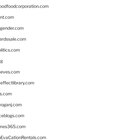
oodfoodcorporation.com
nnt.com
gender.com
ardssale.com
litics.com
rg
neves.com
ffectlibrary.com
ns.com
yoganj.com
rceblogs.com
ames365.com
EvaCationRentals.com