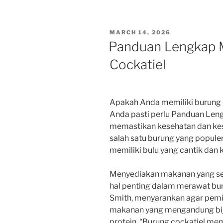
POSTED
MARCH 14, 2026
ON
Panduan Lengkap 
Cockatiel
Apakah Anda memiliki burung co
Anda pasti perlu Panduan Len
memastikan kesehatan dan kes
salah satu burung yang populer
memiliki bulu yang cantik dan k
Menyediakan makanan yang sei
hal penting dalam merawat buru
Smith, menyarankan agar pemi
makanan yang mengandung biji-
protein. “Burung cockatiel me