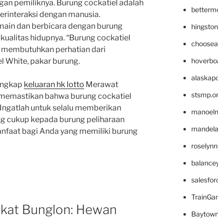
ngan pemiliknya. Burung cockatiel adalah
betterm
erinteraksi dengan manusia.
ain dan berbicara dengan burung
hingsto
kualitas hidupnya. “Burung cockatiel
choosea
 membutuhkan perhatian dari
hoverbo
l White, pakar burung.
alaskapo
engkap
keluaran hk lotto
Merawat
stsmp.o
 memastikan bahwa burung cockatiel
 Ingatlah untuk selalu memberikan
manoel
ng cukup kepada burung peliharaan
mandelae
anfaat bagi Anda yang memiliki burung
roselyn
balance
salesfo
TrainG
kat Bunglon: Hewan
Baytown