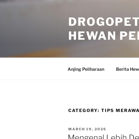
Skip
to
DROGOPET
content
HEWAN PE
Anjing Peliharaan
Berita He
CATEGORY:
TIPS MERAW
POSTED
MARCH 19, 2026
ON
Mengenal Lebih Dek