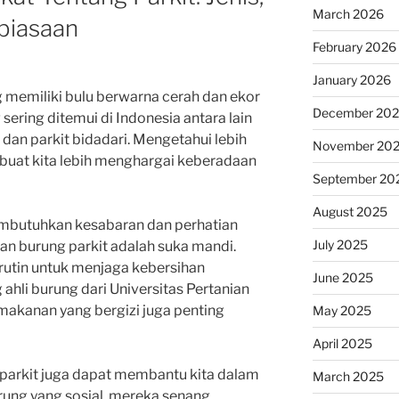
March 2026
biasaan
February 2026
January 2026
g memiliki bulu berwarna cerah dan ekor
December 20
 sering ditemui di Indonesia antara lain
, dan parkit bidadari. Mengetahui lebih
November 20
buat kita lebih menghargai keberadaan
September 20
August 2025
butuhkan kesabaran dan perhatian
July 2025
aan burung parkit adalah suka mandi.
rutin untuk menjaga kebersihan
June 2025
g ahli burung dari Universitas Pertanian
 makanan yang bergizi juga penting
May 2025
April 2025
parkit juga dapat membantu kita dalam
March 2025
rung yang sosial, mereka senang