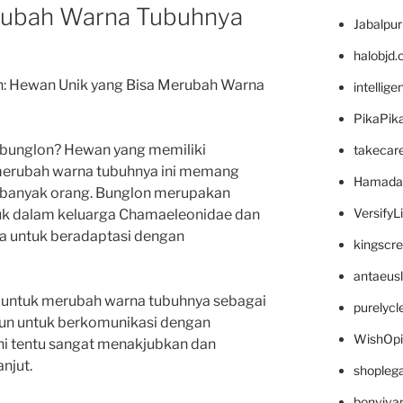
erubah Warna Tubuhnya
Jabalpu
halobjd
n: Hewan Unik yang Bisa Merubah Warna
intellig
PikaPik
n bunglon? Hewan yang memiliki
takecar
merubah warna tubuhnya ini memang
Hamada
 banyak orang. Bunglon merupakan
VersifyL
uk dalam keluarga Chamaeleonidae dan
 untuk beradaptasi dengan
kingscr
antaeus
untuk merubah warna tubuhnya sebagai
purelyc
pun untuk berkomunikasi dengan
WishOp
ni tentu sangat menakjubkan dan
anjut.
shopleg
bonviva