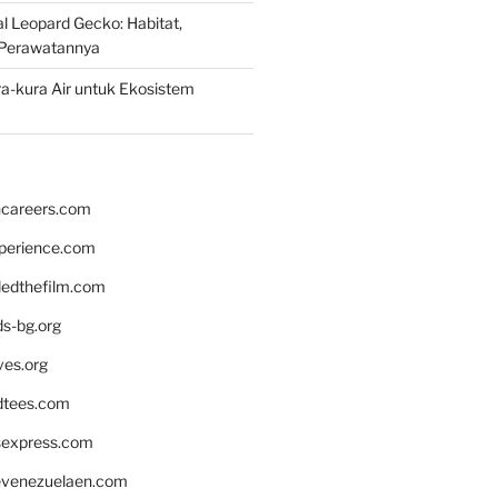
 Leopard Gecko: Habitat,
Perawatannya
a-kura Air untuk Ekosistem
hcareers.com
xperience.com
edthefilm.com
ds-bg.org
ves.org
tees.com
rsexpress.com
venezuelaen.com