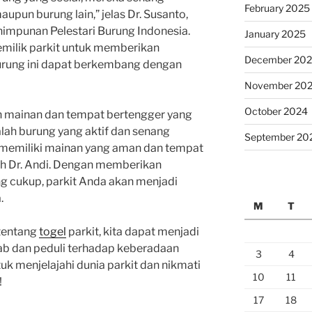
February 2025
upun burung lain,” jelas Dr. Susanto,
himpunan Pelestari Burung Indonesia.
January 2025
pemilik parkit untuk memberikan
December 20
burung ini dapat berkembang dengan
November 20
October 2024
 mainan dan tempat bertengger yang
alah burung yang aktif dan senang
September 20
a memiliki mainan yang aman dan tempat
ah Dr. Andi. Dengan memberikan
ng cukup, parkit Anda akan menjadi
.
M
T
tentang
togel
parkit, kita dapat menjadi
ab dan peduli terhadap keberadaan
3
4
ntuk menjelajahi dunia parkit dan nikmati
10
11
!
17
18