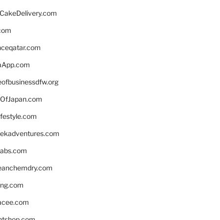
rCakeDelivery.com
.com
enceqatar.com
aApp.com
eofbusinessdfw.org
OfJapan.com
ifestyle.com
eekadventures.com
labs.com
leanchemdry.com
ing.com
acee.com
ntshop.com