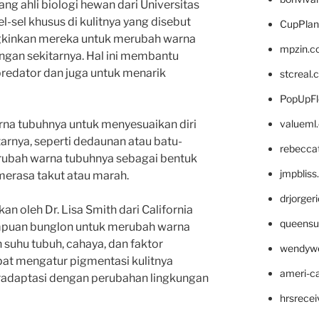
ng ahli biologi hewan dari Universitas
l-sel khusus di kulitnya yang disebut
CupPlan
kinkan mereka untuk merubah warna
mpzin.c
ngan sekitarnya. Hal ini membantu
predator dan juga untuk menarik
stcreal.
PopUpFl
valueml
na tubuhnya untuk menyesuaikan diri
arnya, seperti dedaunan atau batu-
rebecca
rubah warna tubuhnya sebagai bentuk
jmpblis
merasa takut atau marah.
drjorger
an oleh Dr. Lisa Smith dari California
queensu
puan bunglon untuk merubah warna
 suhu tubuh, cahaya, dan faktor
wendyw
pat mengatur pigmentasi kulitnya
ameri-
radaptasi dengan perubahan lingkungan
hrsrece