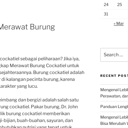
24
25
31
« Mar
Merawat Burung
Search
for:
ckatiel sebagai peliharaan? Jika iya,
gkap Merawat Burung Cockatiel untuk
ejahteraannya. Burung cockatiel adalah
RECENT POS
 di kalangan pecinta burung, karena
arakter yang lucu.
Mengenal Lebih
Perawatan, da
mbang dan bergizi adalah salah satu
Panduan Lengk
ng cockatiel. Pakar burung, Dr. John
lik burung cockatiel memberikan
Mengenal Lebi
bijian, buah-buahan, sayuran, dan
Bisa Merubah 
mbutuhkan nutrisi yang tepat untuk