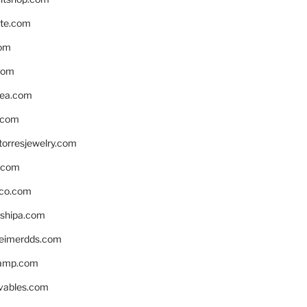
te.com
om
com
ea.com
.com
torresjewelry.com
s.com
ico.com
shipa.com
eimerdds.com
camp.com
ivables.com