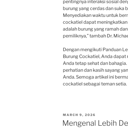
pentingnya interaksi sosial de
burung yang cerdas dan suka b
Menyediakan waktu untuk berm
cockatiel dapat meningkatkan 
adalah burung yang ramah dan
pemiliknya,” tambah Dr. Michae
Dengan mengikuti Panduan L
Burung Cockatiel, Anda dapat
Anda tetap sehat dan bahagia.
perhatian dan kasih sayang ya
Anda. Semoga artikel ini berm
cockatiel sebagai teman setia.
POSTED
MARCH 9, 2026
ON
Mengenal Lebih De