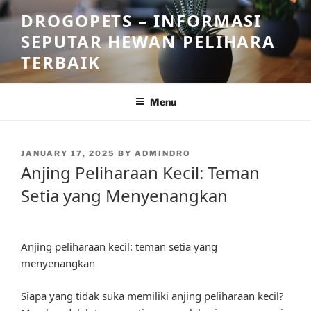
Skip
DROGOPETS – INFORMASI
to
SEPUTAR HEWAN PELIHARA
content
TERBAIK
Menu
POSTED
JANUARY 17, 2025
BY
ADMINDRO
ON
Anjing Peliharaan Kecil: Teman
Setia yang Menyenangkan
Anjing peliharaan kecil: teman setia yang
menyenangkan
Siapa yang tidak suka memiliki anjing peliharaan kecil?