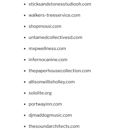
sticksandstonesstudiooh.com
walkers-treeservice.com
shopmossi.com
untamedcollectivesd.com
mxpwellness.com
infernocanine.com
thepaperhousecollection.com
allisonwillisholley.com
solslite.org
portwayinn.com
djmaddogmusic.com
thesoundarchitects.com