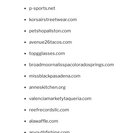
p-sports.net
korsairstreetwear.com
petshopallston.com
avenue26tacos.com
topgglasses.com
broadmoornailsspacoloradosprings.com
missblackpasadena.com
anneskitchen.org
valenciamarketytaqueria.com
reefrecordsllc.com
alawaffle.com
aryouthfishing.com