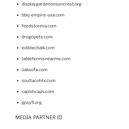
displaygardenonsuncrest.org
bbq-empire-usa.com
feedstoreva.com
drogopets.com
ediblechalk.com
tabletennisnearme.com
oaksofa.com
soultacohtx.com
capishcaps.com
gpsyfl.org
MEDIA PARTNER III