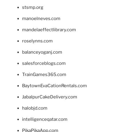
stsmp.org
manoelneves.com
mandelaeffectlibrary.com
roselynns.com
balanceyoganj.com
salesforceblogs.com
TrainGames365.com
BaytownEvaCationRentals.com
JabalpurCakeDelivery.com
halobjd.com
intelligenceqatar.com
PikaPikaApp.com