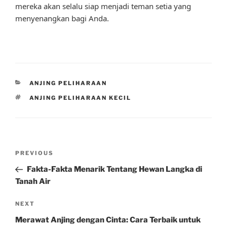
mereka akan selalu siap menjadi teman setia yang
menyenangkan bagi Anda.
CATEGORIES
ANJING PELIHARAAN
TAGS
ANJING PELIHARAAN KECIL
Post
Previous
PREVIOUS
navigation
Post
Fakta-Fakta Menarik Tentang Hewan Langka di
Tanah Air
Next
NEXT
Post
Merawat Anjing dengan Cinta: Cara Terbaik untuk