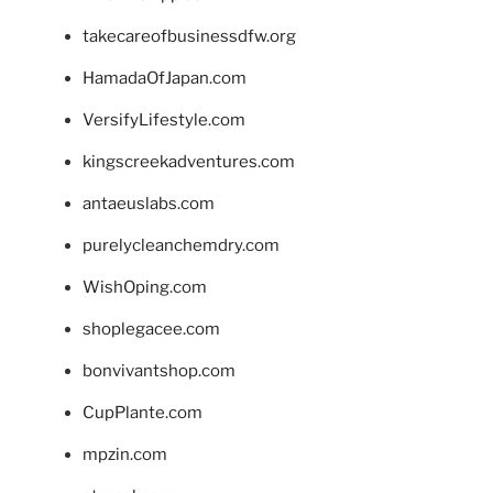
takecareofbusinessdfw.org
HamadaOfJapan.com
VersifyLifestyle.com
kingscreekadventures.com
antaeuslabs.com
purelycleanchemdry.com
WishOping.com
shoplegacee.com
bonvivantshop.com
CupPlante.com
mpzin.com