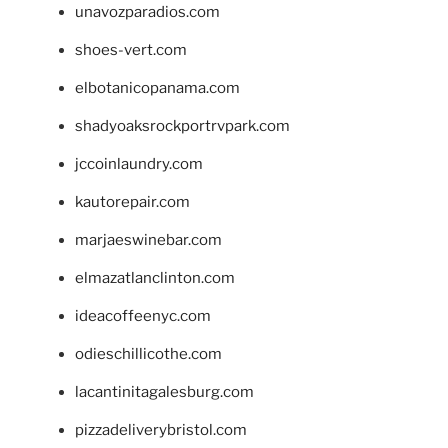
unavozparadios.com
shoes-vert.com
elbotanicopanama.com
shadyoaksrockportrvpark.com
jccoinlaundry.com
kautorepair.com
marjaeswinebar.com
elmazatlanclinton.com
ideacoffeenyc.com
odieschillicothe.com
lacantinitagalesburg.com
pizzadeliverybristol.com