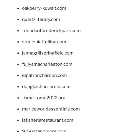
oakberry-kuwait.com
quartzliterary.com
friendsofbroderickpark.com
studiopiattellina.com
jannagrillspringfield.com
fujiyamacharleston.com
elpatronchardon.com
donglaishun-order.com
fiamc-rome2022.org
mariceworldessentials.com
lafisheriarestaurant.com
915jazzandmore.com