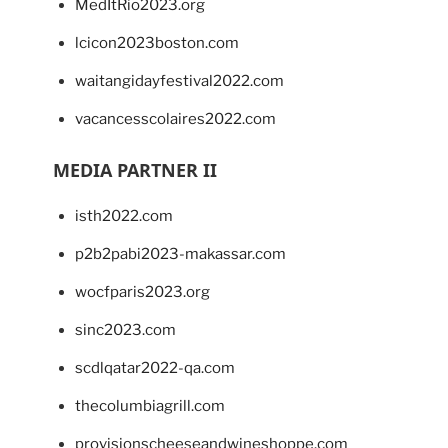
MedItRio2023.org
lcicon2023boston.com
waitangidayfestival2022.com
vacancesscolaires2022.com
MEDIA PARTNER II
isth2022.com
p2b2pabi2023-makassar.com
wocfparis2023.org
sinc2023.com
scdlqatar2022-qa.com
thecolumbiagrill.com
provisionscheeseandwineshoppe.com