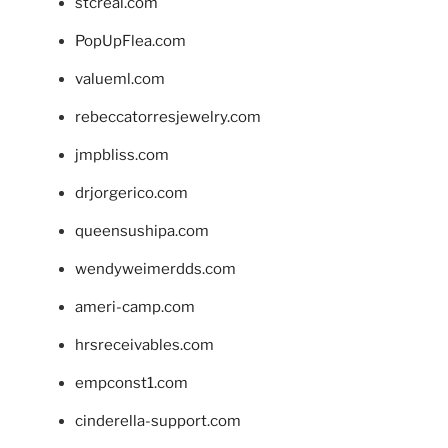
stcreal.com
PopUpFlea.com
valueml.com
rebeccatorresjewelry.com
jmpbliss.com
drjorgerico.com
queensushipa.com
wendyweimerdds.com
ameri-camp.com
hrsreceivables.com
empconst1.com
cinderella-support.com