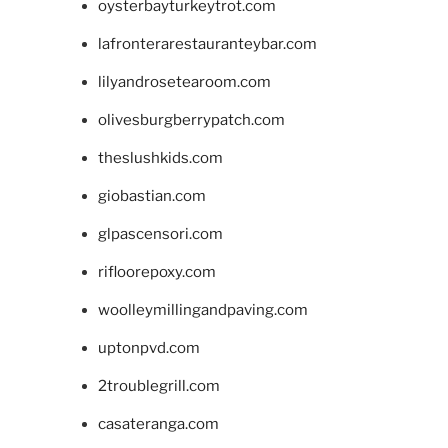
oysterbayturkeytrot.com
lafronterarestauranteybar.com
lilyandrosetearoom.com
olivesburgberrypatch.com
theslushkids.com
giobastian.com
glpascensori.com
rifloorepoxy.com
woolleymillingandpaving.com
uptonpvd.com
2troublegrill.com
casateranga.com