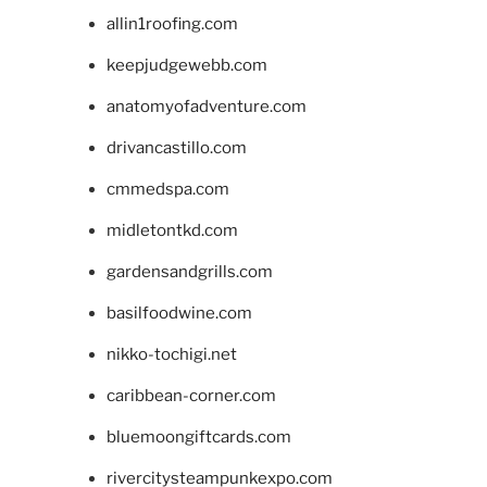
allin1roofing.com
keepjudgewebb.com
anatomyofadventure.com
drivancastillo.com
cmmedspa.com
midletontkd.com
gardensandgrills.com
basilfoodwine.com
nikko-tochigi.net
caribbean-corner.com
bluemoongiftcards.com
rivercitysteampunkexpo.com