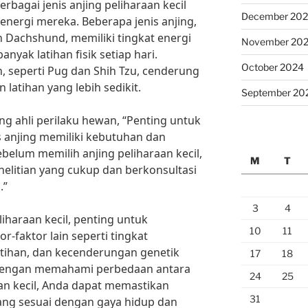
erbagai jenis anjing peliharaan kecil
December 20
t energi mereka. Beberapa jenis anjing,
an Dachshund, memiliki tingkat energi
November 20
nyak latihan fisik setiap hari.
October 2024
in, seperti Pug dan Shih Tzu, cenderung
latihan yang lebih sedikit.
September 20
ng ahli perilaku hewan, “Penting untuk
 anjing memiliki kebutuhan dan
ebelum memilih anjing peliharaan kecil,
M
T
elitian yang cukup dan berkonsultasi
.”
3
4
liharaan kecil, penting untuk
10
11
-faktor lain seperti tingkat
atihan, dan kecenderungan genetik
17
18
 Dengan memahami perbedaan antara
24
25
aan kecil, Anda dapat memastikan
31
ang sesuai dengan gaya hidup dan