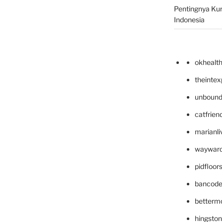
Pentingnya Kur
Indonesia
okhealt
theinte
unbound
catfrien
marianli
wayward
pidfloo
bancode
betterm
hingsto