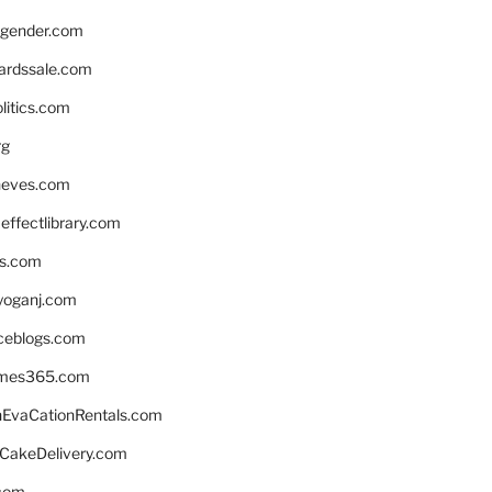
gender.com
ardssale.com
litics.com
rg
neves.com
ffectlibrary.com
ns.com
yoganj.com
rceblogs.com
ames365.com
EvaCationRentals.com
rCakeDelivery.com
.com