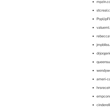
mpzin.c
stcreal.
PopUpFl
valueml
rebecca
jmpblis
drjorger
queensu
wendyw
ameri-
hrsrece
empcon
cinderel