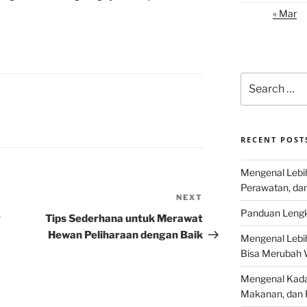
« Mar
Search
for:
L
RECENT POST
Mengenal Lebih
Perawatan, da
NEXT
Next
Panduan Lengk
Post
g
Tips Sederhana untuk Merawat
Hewan Peliharaan dengan Baik
Mengenal Lebi
Bisa Merubah 
Mengenal Kadal
Makanan, dan 