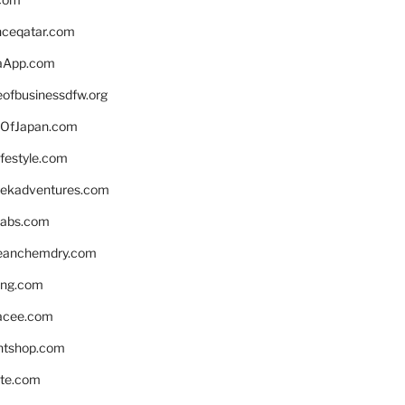
enceqatar.com
aApp.com
eofbusinessdfw.org
OfJapan.com
ifestyle.com
eekadventures.com
labs.com
leanchemdry.com
ing.com
acee.com
ntshop.com
te.com