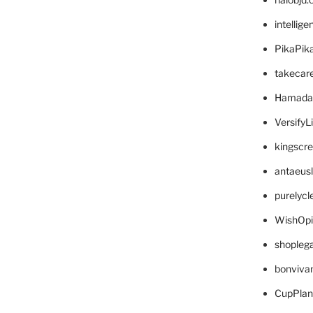
intellig
PikaPik
takecar
Hamada
VersifyL
kingscr
antaeus
purelyc
WishOp
shopleg
bonviva
CupPlan