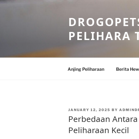
Skip
to
DROGOPETS
content
PELIHARA 
Anjing Peliharaan
Berita He
POSTED
JANUARY 12, 2025
BY
ADMIND
ON
Perbedaan Antara 
Peliharaan Kecil