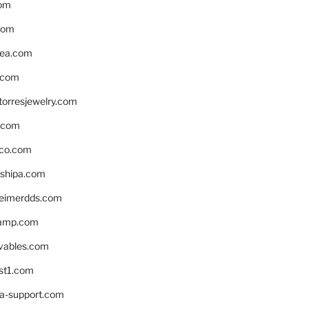
om
com
ea.com
.com
torresjewelry.com
s.com
ico.com
shipa.com
eimerdds.com
camp.com
ivables.com
st1.com
la-support.com