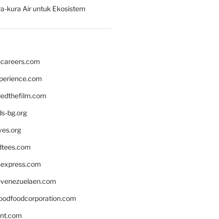
a-kura Air untuk Ekosistem
hcareers.com
xperience.com
edthefilm.com
ds-bg.org
ves.org
tees.com
rsexpress.com
venezuelaen.com
oodfoodcorporation.com
nnt.com