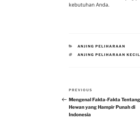
kebutuhan Anda.
CATEGORIES
ANJING PELIHARAAN
TAGS
ANJING PELIHARAAN KECI
Post
Previous
PREVIOUS
navigation
Post
Mengenal Fakta-Fakta Tentan
Hewan yang Hampir Punah di
Indonesia