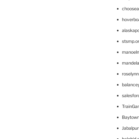
choosea
hoverbo
alaskapo
stsmp.o
manoel
mandelae
roselyn
balance
salesfo
TrainG
Baytown
Jabalpu
halobjd