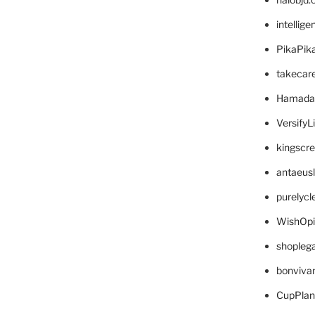
intellig
PikaPik
takecar
Hamada
VersifyL
kingscr
antaeus
purelyc
WishOp
shopleg
bonviva
CupPlan