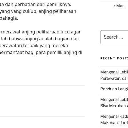
a dan perhatian dari pemiliknya.
« Mar
ang yang cukup, anjing peliharaan
 bahagia.
ra merawat anjing peliharaan lucu agar
Search
tlah bahwa anjing adalah bagian dari
for:
h perawatan terbaik yang mereka
bermanfaat bagi para pemilik anjing di
RECENT POST
Mengenal Lebih
Perawatan, da
Panduan Lengk
Mengenal Lebi
Bisa Merubah 
Mengenal Kadal
Makanan, dan 