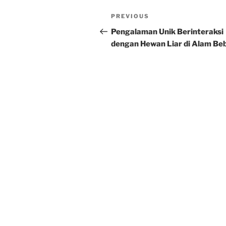
Post
Previous
PREVIOUS
navigation
Post
Pengalaman Unik Berinteraksi
dengan Hewan Liar di Alam Be