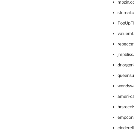
mpzin.c
stcreal.
PopUpFl
valueml
rebecca
jmpblis
drjorger
queensu
wendyw
ameri-
hrsrece
empcon
cinderel