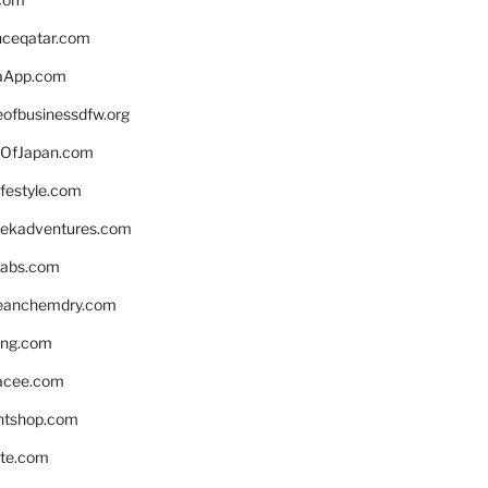
enceqatar.com
aApp.com
eofbusinessdfw.org
OfJapan.com
ifestyle.com
eekadventures.com
labs.com
leanchemdry.com
ing.com
acee.com
ntshop.com
te.com