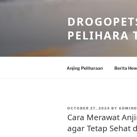
Skip
to
DROGOPETS
content
PELIHARA 
Anjing Peliharaan
Berita He
POSTED
OCTOBER 27, 2024
BY
ADMIN
ON
Cara Merawat Anji
agar Tetap Sehat 