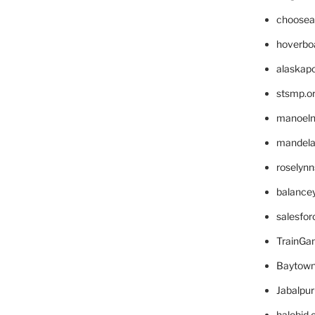
choosea
hoverbo
alaskapo
stsmp.o
manoel
mandelae
roselyn
balance
salesfo
TrainG
Baytown
Jabalpu
halobjd