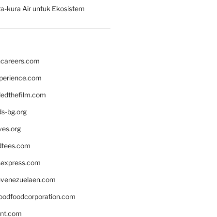
a-kura Air untuk Ekosistem
hcareers.com
xperience.com
edthefilm.com
ds-bg.org
ves.org
tees.com
rsexpress.com
venezuelaen.com
oodfoodcorporation.com
nnt.com