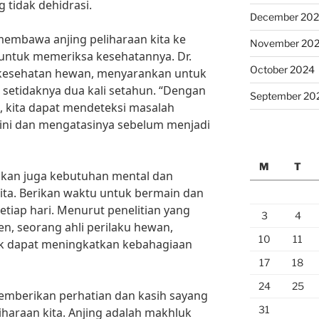
 tidak dehidrasi.
December 20
 membawa anjing peliharaan kita ke
November 20
 untuk memeriksa kesehatannya. Dr.
October 2024
s kesehatan hewan, menyarankan untuk
setidaknya dua kali setahun. “Dengan
September 20
, kita dapat mendeteksi masalah
dini dan mengatasinya sebelum menjadi
M
T
tikan juga kebutuhan mental dan
kita. Berikan waktu untuk bermain dan
tiap hari. Menurut penelitian yang
3
4
en, seorang ahli perilaku hewan,
10
11
lik dapat meningkatkan kebahagiaan
17
18
24
25
memberikan perhatian dan kasih sayang
31
iharaan kita. Anjing adalah makhluk