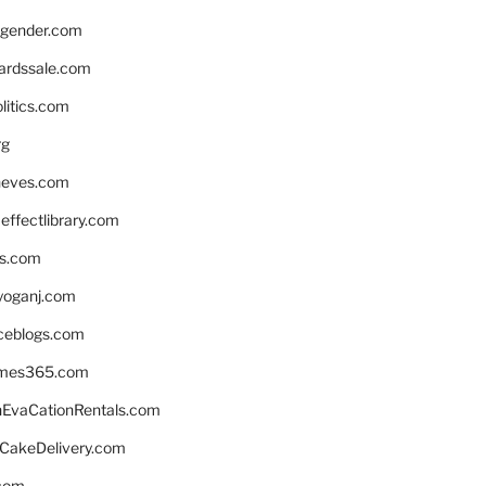
gender.com
ardssale.com
litics.com
rg
neves.com
ffectlibrary.com
ns.com
yoganj.com
rceblogs.com
ames365.com
EvaCationRentals.com
rCakeDelivery.com
.com