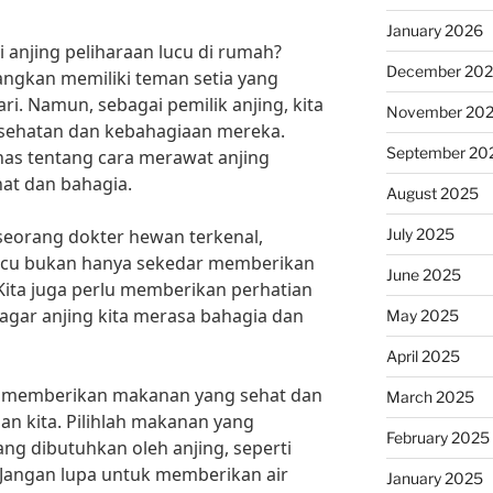
January 2026
i anjing peliharaan lucu di rumah?
December 20
angkan memiliki teman setia yang
ri. Namun, sebagai pemilik anjing, kita
November 20
sehatan dan kebahagiaan mereka.
September 20
ahas tentang cara merawat anjing
hat dan bahagia.
August 2025
July 2025
 seorang dokter hewan terkenal,
lucu bukan hanya sekedar memberikan
June 2025
ita juga perlu memberikan perhatian
agar anjing kita merasa bahagia dan
May 2025
April 2025
k memberikan makanan yang sehat dan
March 2025
aan kita. Pilihlah makanan yang
February 2025
g dibutuhkan oleh anjing, seperti
. Jangan lupa untuk memberikan air
January 2025