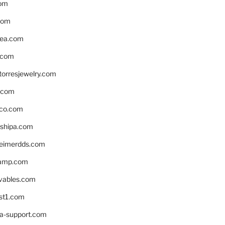
om
com
ea.com
.com
torresjewelry.com
s.com
ico.com
shipa.com
eimerdds.com
camp.com
ivables.com
st1.com
la-support.com