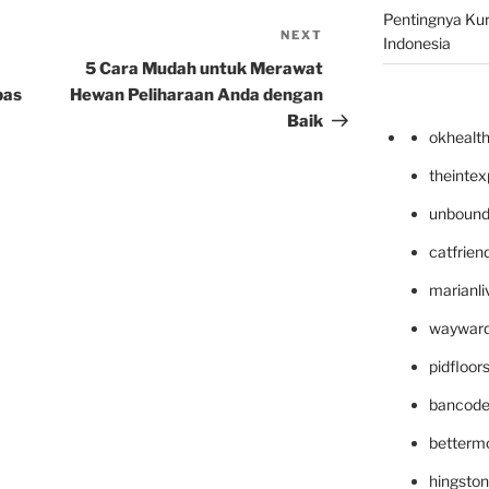
Pentingnya Kur
NEXT
Next
Indonesia
Post
5 Cara Mudah untuk Merawat
bas
Hewan Peliharaan Anda dengan
Baik
okhealt
theinte
unbound
catfrien
marianli
wayward
pidfloo
bancode
betterm
hingsto