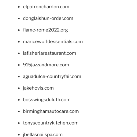
elpatronchardon.com
donglaishun-order.com
fiamc-rome2022.org
mariceworldessentials.com
lafisheriarestaurant.com
915jazzandmore.com
aguadulce-countryfair.com
jakehovis.com
bosswingsduluth.com
birminghamautocare.com
tonyscountrykitchen.com
jbellasnailspa.com