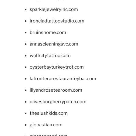
sparklejewelryinc.com
ironcladtattoostudio.com
bruinshome.com
annascleaningsvc.com
wolfcitytattoo.com
oysterbayturkeytrot.com
lafronterarestauranteybar.com
lilyandrosetearoom.com
olivesburgberrypatch.com
theslushkids.com
giobastian.com