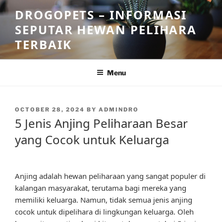
Skip
DROGOPETS – INFORMASI
to
SEPUTAR HEWAN PELIHARA
content
TERBAIK
Menu
POSTED
OCTOBER 28, 2024
BY
ADMINDRO
ON
5 Jenis Anjing Peliharaan Besar
yang Cocok untuk Keluarga
Anjing adalah hewan peliharaan yang sangat populer di
kalangan masyarakat, terutama bagi mereka yang
memiliki keluarga. Namun, tidak semua jenis anjing
cocok untuk dipelihara di lingkungan keluarga. Oleh