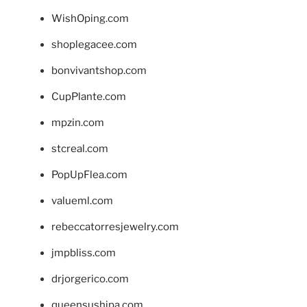
WishOping.com
shoplegacee.com
bonvivantshop.com
CupPlante.com
mpzin.com
stcreal.com
PopUpFlea.com
valueml.com
rebeccatorresjewelry.com
jmpbliss.com
drjorgerico.com
queensushipa.com