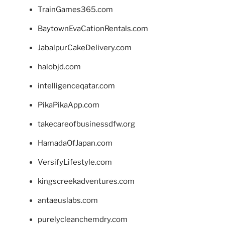
TrainGames365.com
BaytownEvaCationRentals.com
JabalpurCakeDelivery.com
halobjd.com
intelligenceqatar.com
PikaPikaApp.com
takecareofbusinessdfw.org
HamadaOfJapan.com
VersifyLifestyle.com
kingscreekadventures.com
antaeuslabs.com
purelycleanchemdry.com