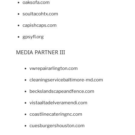
oaksofa.com
soultacohtx.com
capishcaps.com
gpsyfl.org
MEDIA PARTNER III
vwrepairarlington.com
cleaningservicebaltimore-md.com
beckslandscapeandfence.com
vistaaltadelveramendi.com
coastlinecateringnc.com
cuesburgershouston.com