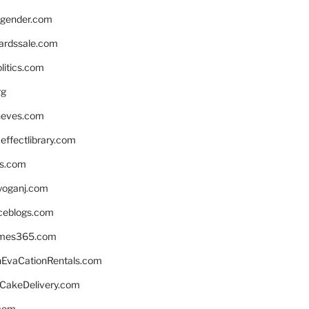
gender.com
ardssale.com
litics.com
rg
neves.com
ffectlibrary.com
ns.com
yoganj.com
rceblogs.com
ames365.com
EvaCationRentals.com
rCakeDelivery.com
.com