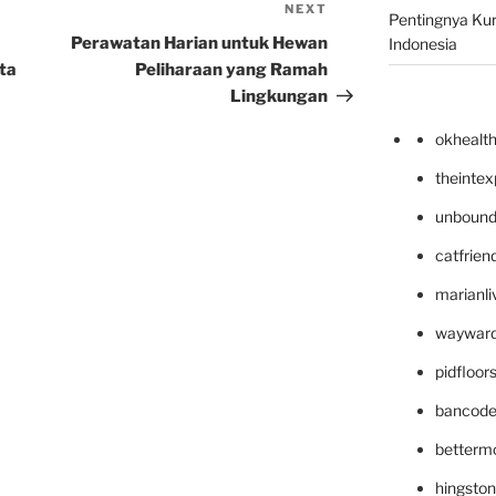
NEXT
Next
Pentingnya Kur
Post
Perawatan Harian untuk Hewan
Indonesia
ta
Peliharaan yang Ramah
Lingkungan
okhealt
theinte
unbound
catfrien
marianli
wayward
pidfloo
bancode
betterm
hingsto