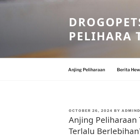
Skip
to
DROGOPETS
content
PELIHARA 
Anjing Peliharaan
Berita He
POSTED
OCTOBER 26, 2024
BY
ADMIN
ON
Anjing Peliharaan
Terlalu Berlebihan