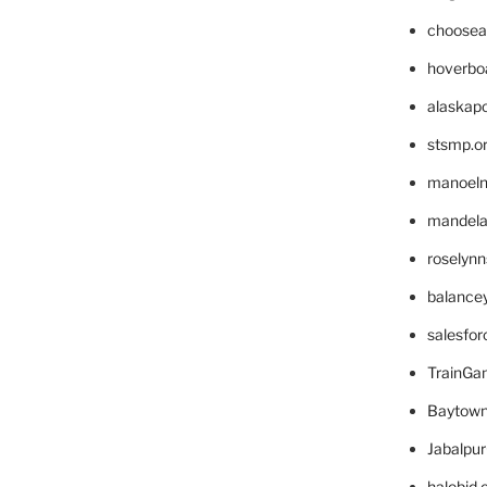
choosea
hoverbo
alaskapo
stsmp.o
manoel
mandelae
roselyn
balance
salesfo
TrainG
Baytown
Jabalpu
halobjd