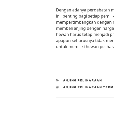
Dengan adanya perdebatan me
ini, penting bagi setiap pemi
mempertimbangkan dengan 
membeli anjing dengan harga 
hewan harus tetap menjadi p
apapun seharusnya tidak me
untuk memiliki hewan pelihar
CATEGORIES
ANJING PELIHARAAN
TAGS
ANJING PELIHARAAN TER