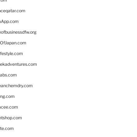
enceqatar.com
aApp.com
eofbusinessdfw.org
OfJapan.com
ifestyle.com
eekadventures.com
labs.com
leanchemdry.com
ing.com
acee.com
ntshop.com
te.com