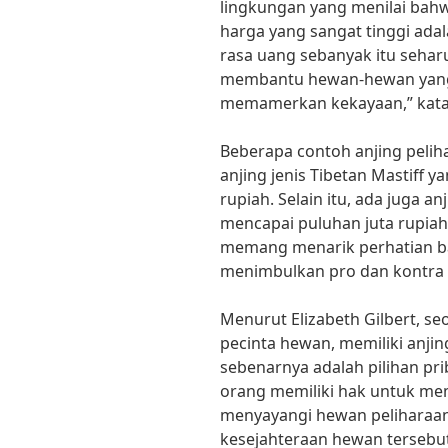
lingkungan yang menilai bahw
harga yang sangat tinggi adal
rasa uang sebanyak itu sehar
membantu hewan-hewan yang
memamerkan kekayaan,” kata
Beberapa contoh anjing peliha
anjing jenis Tibetan Mastiff 
rupiah. Selain itu, ada juga 
mencapai puluhan juta rupiah.
memang menarik perhatian b
menimbulkan pro dan kontra 
Menurut Elizabeth Gilbert, se
pecinta hewan, memiliki anji
sebenarnya adalah pilihan pri
orang memiliki hak untuk me
menyayangi hewan peliharaan
kesejahteraan hewan tersebut 