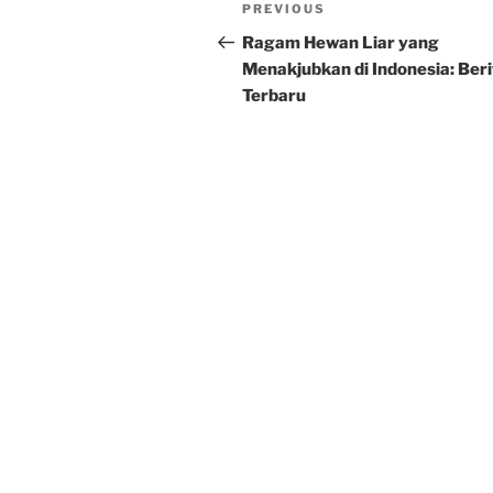
Post
Previous
PREVIOUS
navigation
Post
Ragam Hewan Liar yang
Menakjubkan di Indonesia: Beri
Terbaru