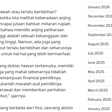
January 2026
ewah atau terlalu berlebihan?
December 20
ketika kita melihat keberadaan anjing
capai jutaan bahkan miliaran rupiah.
November 20
bahwa memiliki anjing peliharaan
September 20
nggi adalah sebuah kebanggaan dan
ng tinggi. Namun, ada juga yang
August 2025
ut terlalu berlebihan dan seharusnya
July 2025
 untuk hal-hal yang lebih bermanfaat.
June 2025
rang dokter hewan terkemuka, memiliki
ga yang mahal sebenarnya tidaklah
May 2025
kemampuan finansial pemiliknya.
April 2025
bukanlah masalah asal pemiliknya
rawat dan memberikan perhatian
March 2025
but,” ujarnya.
February 2025
ng berbeda dari Yosi, seorang aktivis
January 2025