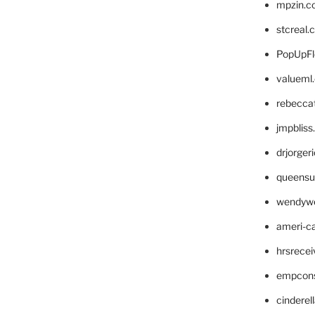
mpzin.c
stcreal.
PopUpFl
valueml
rebecca
jmpblis
drjorger
queensu
wendyw
ameri-
hrsrece
empcon
cinderel