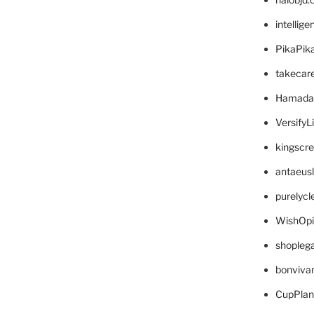
intellig
PikaPik
takecar
Hamada
VersifyL
kingscr
antaeus
purelyc
WishOp
shopleg
bonviva
CupPlan