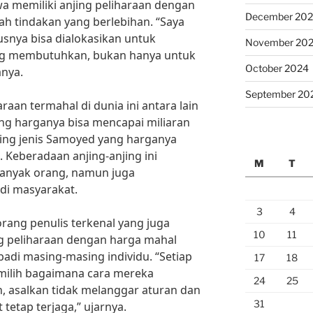
a memiliki anjing peliharaan dengan
December 20
ah tindakan yang berlebihan. “Saya
usnya bisa dialokasikan untuk
November 20
 membutuhkan, bukan hanya untuk
October 2024
nya.
September 20
raan termahal di dunia ini antara lain
yang harganya bisa mencapai miliaran
anjing jenis Samoyed yang harganya
 Keberadaan anjing-anjing ini
M
T
anyak orang, namun juga
di masyarakat.
3
4
orang penulis terkenal yang juga
10
11
ng peliharaan dengan harga mahal
badi masing-masing individu. “Setiap
17
18
milih bagaimana cara mereka
24
25
, asalkan tidak melanggar aturan dan
31
tetap terjaga,” ujarnya.