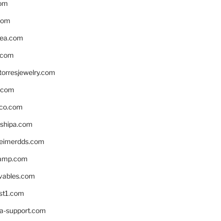
om
com
ea.com
.com
torresjewelry.com
s.com
ico.com
shipa.com
eimerdds.com
camp.com
ivables.com
st1.com
la-support.com