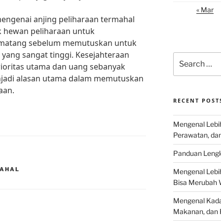
« Mar
ngenai anjing peliharaan termahal
lik hewan peliharaan untuk
matang sebelum memutuskan untuk
yang sangat tinggi. Kesejahteraan
Search
rioritas utama dan uang sebanyak
for:
njadi alasan utama dalam memutuskan
aan.
RECENT POST
Mengenal Lebih
Perawatan, da
Panduan Lengk
MAHAL
Mengenal Lebi
Bisa Merubah 
Mengenal Kadal
Makanan, dan 