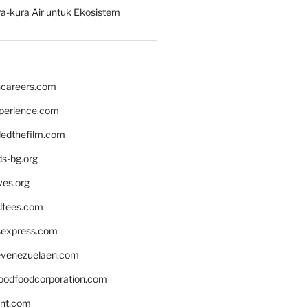
a-kura Air untuk Ekosistem
hcareers.com
xperience.com
edthefilm.com
ds-bg.org
ves.org
tees.com
rsexpress.com
venezuelaen.com
oodfoodcorporation.com
nnt.com