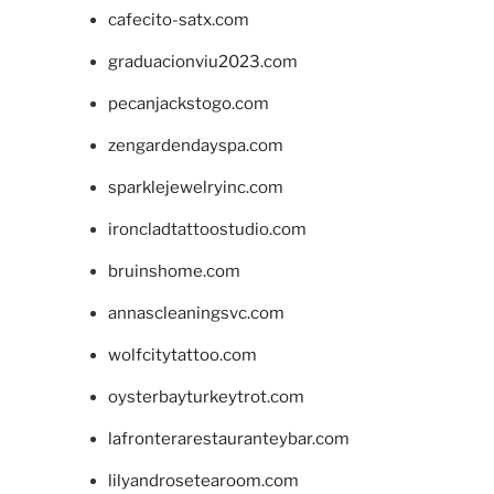
cafecito-satx.com
graduacionviu2023.com
pecanjackstogo.com
zengardendayspa.com
sparklejewelryinc.com
ironcladtattoostudio.com
bruinshome.com
annascleaningsvc.com
wolfcitytattoo.com
oysterbayturkeytrot.com
lafronterarestauranteybar.com
lilyandrosetearoom.com