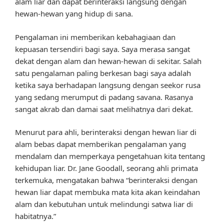
alam liar dan dapat berinteraksi langsung dengan
hewan-hewan yang hidup di sana.
Pengalaman ini memberikan kebahagiaan dan
kepuasan tersendiri bagi saya. Saya merasa sangat
dekat dengan alam dan hewan-hewan di sekitar. Salah
satu pengalaman paling berkesan bagi saya adalah
ketika saya berhadapan langsung dengan seekor rusa
yang sedang merumput di padang savana. Rasanya
sangat akrab dan damai saat melihatnya dari dekat.
Menurut para ahli, berinteraksi dengan hewan liar di
alam bebas dapat memberikan pengalaman yang
mendalam dan memperkaya pengetahuan kita tentang
kehidupan liar. Dr. Jane Goodall, seorang ahli primata
terkemuka, mengatakan bahwa “berinteraksi dengan
hewan liar dapat membuka mata kita akan keindahan
alam dan kebutuhan untuk melindungi satwa liar di
habitatnya.”