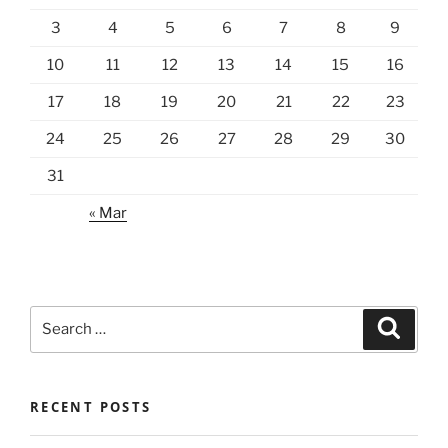
3
4
5
6
7
8
9
10
11
12
13
14
15
16
17
18
19
20
21
22
23
24
25
26
27
28
29
30
31
« Mar
Search
Search
for:
RECENT POSTS