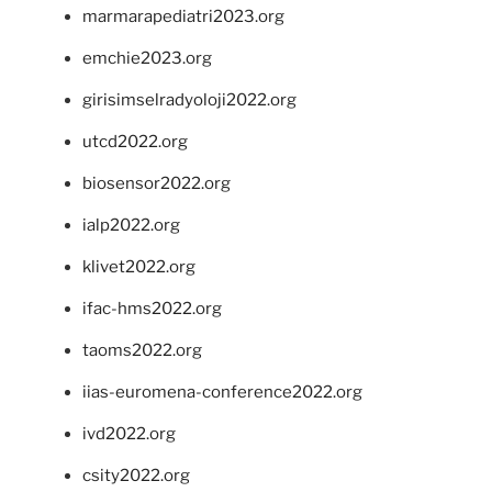
marmarapediatri2023.org
emchie2023.org
girisimselradyoloji2022.org
utcd2022.org
biosensor2022.org
ialp2022.org
klivet2022.org
ifac-hms2022.org
taoms2022.org
iias-euromena-conference2022.org
ivd2022.org
csity2022.org