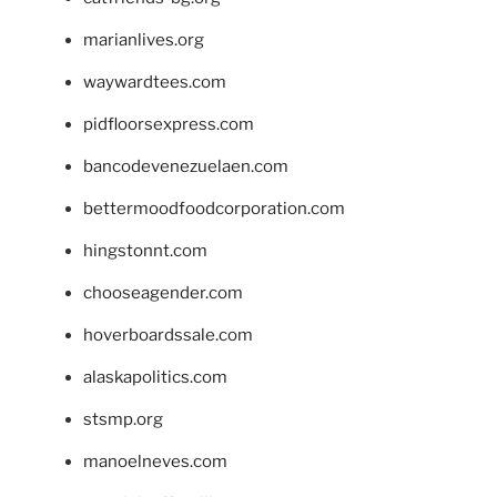
marianlives.org
waywardtees.com
pidfloorsexpress.com
bancodevenezuelaen.com
bettermoodfoodcorporation.com
hingstonnt.com
chooseagender.com
hoverboardssale.com
alaskapolitics.com
stsmp.org
manoelneves.com