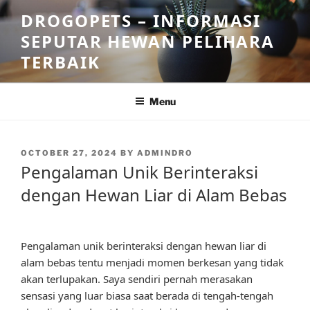
Skip
DROGOPETS – INFORMASI
to
SEPUTAR HEWAN PELIHARA
content
TERBAIK
Menu
POSTED
OCTOBER 27, 2024
BY
ADMINDRO
ON
Pengalaman Unik Berinteraksi
dengan Hewan Liar di Alam Bebas
Pengalaman unik berinteraksi dengan hewan liar di
alam bebas tentu menjadi momen berkesan yang tidak
akan terlupakan. Saya sendiri pernah merasakan
sensasi yang luar biasa saat berada di tengah-tengah