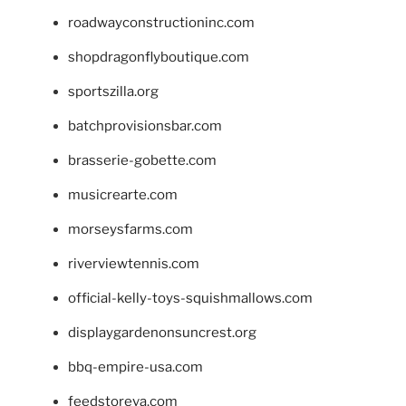
roadwayconstructioninc.com
shopdragonflyboutique.com
sportszilla.org
batchprovisionsbar.com
brasserie-gobette.com
musicrearte.com
morseysfarms.com
riverviewtennis.com
official-kelly-toys-squishmallows.com
displaygardenonsuncrest.org
bbq-empire-usa.com
feedstoreva.com