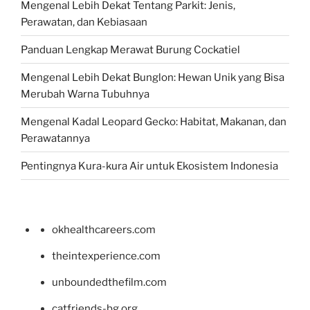
Mengenal Lebih Dekat Tentang Parkit: Jenis,
Perawatan, dan Kebiasaan
Panduan Lengkap Merawat Burung Cockatiel
Mengenal Lebih Dekat Bunglon: Hewan Unik yang Bisa
Merubah Warna Tubuhnya
Mengenal Kadal Leopard Gecko: Habitat, Makanan, dan
Perawatannya
Pentingnya Kura-kura Air untuk Ekosistem Indonesia
okhealthcareers.com
theintexperience.com
unboundedthefilm.com
catfriends-bg.org