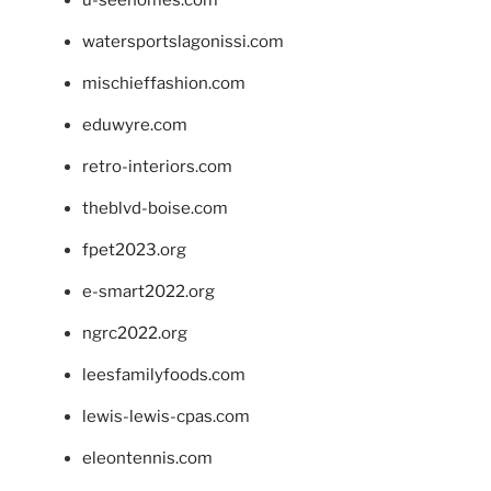
u-seehomes.com
watersportslagonissi.com
mischieffashion.com
eduwyre.com
retro-interiors.com
theblvd-boise.com
fpet2023.org
e-smart2022.org
ngrc2022.org
leesfamilyfoods.com
lewis-lewis-cpas.com
eleontennis.com