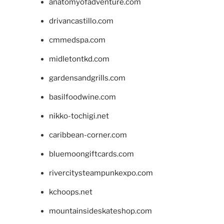
anatomyofadventure.com
drivancastillo.com
cmmedspa.com
midletontkd.com
gardensandgrills.com
basilfoodwine.com
nikko-tochigi.net
caribbean-corner.com
bluemoongiftcards.com
rivercitysteampunkexpo.com
kchoops.net
mountainsideskateshop.com