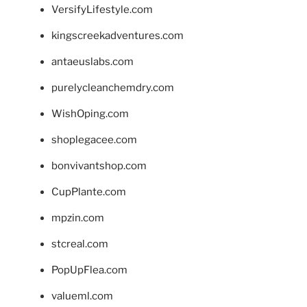
VersifyLifestyle.com
kingscreekadventures.com
antaeuslabs.com
purelycleanchemdry.com
WishOping.com
shoplegacee.com
bonvivantshop.com
CupPlante.com
mpzin.com
stcreal.com
PopUpFlea.com
valueml.com