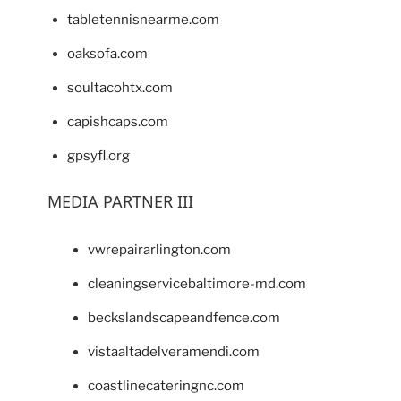
tabletennisnearme.com
oaksofa.com
soultacohtx.com
capishcaps.com
gpsyfl.org
MEDIA PARTNER III
vwrepairarlington.com
cleaningservicebaltimore-md.com
beckslandscapeandfence.com
vistaaltadelveramendi.com
coastlinecateringnc.com