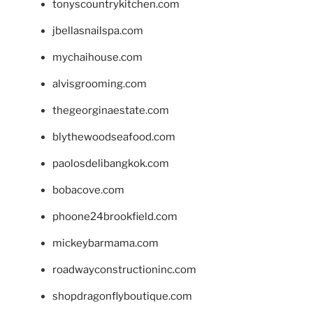
tonyscountrykitchen.com
jbellasnailspa.com
mychaihouse.com
alvisgrooming.com
thegeorginaestate.com
blythewoodseafood.com
paolosdelibangkok.com
bobacove.com
phoone24brookfield.com
mickeybarmama.com
roadwayconstructioninc.com
shopdragonflyboutique.com