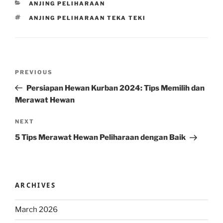
CATEGORIES
ANJING PELIHARAAN
TAGS
ANJING PELIHARAAN TEKA TEKI
Post
Previous
PREVIOUS
navigation
Post
Persiapan Hewan Kurban 2024: Tips Memilih dan
Merawat Hewan
Next
NEXT
Post
5 Tips Merawat Hewan Peliharaan dengan Baik
ARCHIVES
March 2026