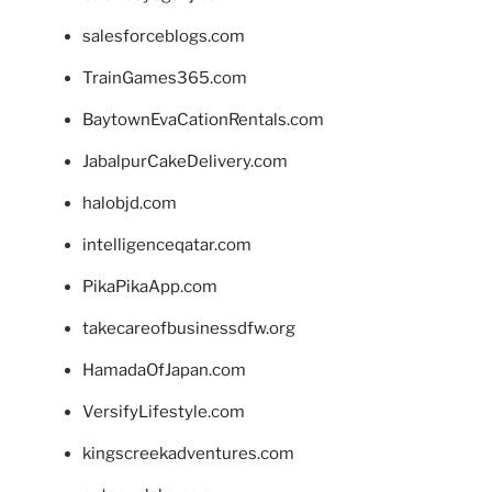
salesforceblogs.com
TrainGames365.com
BaytownEvaCationRentals.com
JabalpurCakeDelivery.com
halobjd.com
intelligenceqatar.com
PikaPikaApp.com
takecareofbusinessdfw.org
HamadaOfJapan.com
VersifyLifestyle.com
kingscreekadventures.com