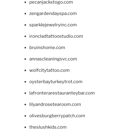
pecanjackstogo.com
zengardendayspa.com
sparklejewelryinc.com
ironcladtattoostudio.com
bruinshome.com
annascleaningsvc.com
wolfcitytattoo.com
oysterbayturkeytrot.com
lafronterarestauranteybar.com
lilyandrosetearoom.com
olivesburgberrypatch.com
theslushkids.com