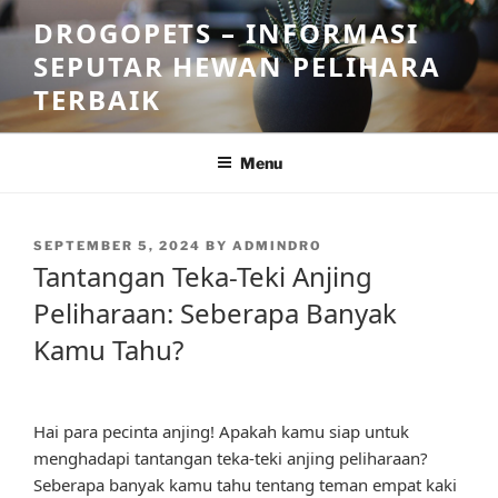
Skip
DROGOPETS – INFORMASI
to
SEPUTAR HEWAN PELIHARA
content
TERBAIK
Menu
POSTED
SEPTEMBER 5, 2024
BY
ADMINDRO
ON
Tantangan Teka-Teki Anjing
Peliharaan: Seberapa Banyak
Kamu Tahu?
Hai para pecinta anjing! Apakah kamu siap untuk
menghadapi tantangan teka-teki anjing peliharaan?
Seberapa banyak kamu tahu tentang teman empat kaki