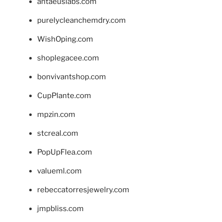
antaeuslabs.com
purelycleanchemdry.com
WishOping.com
shoplegacee.com
bonvivantshop.com
CupPlante.com
mpzin.com
stcreal.com
PopUpFlea.com
valueml.com
rebeccatorresjewelry.com
jmpbliss.com