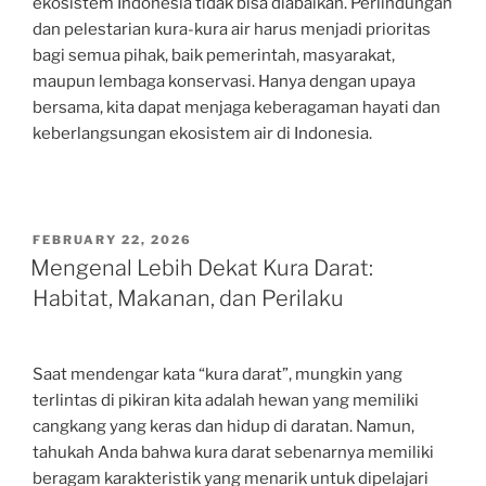
ekosistem Indonesia tidak bisa diabaikan. Perlindungan
dan pelestarian kura-kura air harus menjadi prioritas
bagi semua pihak, baik pemerintah, masyarakat,
maupun lembaga konservasi. Hanya dengan upaya
bersama, kita dapat menjaga keberagaman hayati dan
keberlangsungan ekosistem air di Indonesia.
POSTED
FEBRUARY 22, 2026
ON
Mengenal Lebih Dekat Kura Darat:
Habitat, Makanan, dan Perilaku
Saat mendengar kata “kura darat”, mungkin yang
terlintas di pikiran kita adalah hewan yang memiliki
cangkang yang keras dan hidup di daratan. Namun,
tahukah Anda bahwa kura darat sebenarnya memiliki
beragam karakteristik yang menarik untuk dipelajari