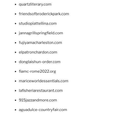
quartzliterary.com
friendsofbroderickpark.com
studiopiattellina.com
jannagrillspringfield.com
fujiyamacharleston.com
elpatronchardon.com
donglaishun-order.com
fiamc-rome2022.org
mariceworldessentials.com
lafisheriarestaurant.com
915jazzandmore.com
aguadulce-countryfair.com