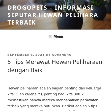
Skip
DROGOPETS – INFORMASI
to
SEPUTAR HEWAN PELIHARA
content
TERBAIK
Menu
POSTED
SEPTEMBER 5, 2024
BY
ADMINDRO
ON
5 Tips Merawat Hewan Peliharaan
dengan Baik
Hewan peliharaan adalah bagian penting dari keluarga
kita. Oleh karena itu, penting bagi kita untuk
memastikan bahwa mereka mendapatkan perawatan
terbaik yang mereka butuhkan. Berikut adalah 5 tips