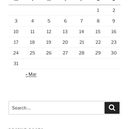
1
2
3
4
5
6
7
8
9
10
11
12
13
14
15
16
17
18
19
20
21
22
23
24
25
26
27
28
29
30
31
« Mar
Search
Search
for: