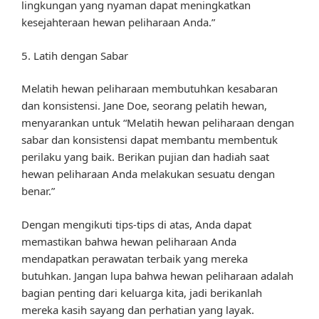
lingkungan yang nyaman dapat meningkatkan
kesejahteraan hewan peliharaan Anda.”
5. Latih dengan Sabar
Melatih hewan peliharaan membutuhkan kesabaran
dan konsistensi. Jane Doe, seorang pelatih hewan,
menyarankan untuk “Melatih hewan peliharaan dengan
sabar dan konsistensi dapat membantu membentuk
perilaku yang baik. Berikan pujian dan hadiah saat
hewan peliharaan Anda melakukan sesuatu dengan
benar.”
Dengan mengikuti tips-tips di atas, Anda dapat
memastikan bahwa hewan peliharaan Anda
mendapatkan perawatan terbaik yang mereka
butuhkan. Jangan lupa bahwa hewan peliharaan adalah
bagian penting dari keluarga kita, jadi berikanlah
mereka kasih sayang dan perhatian yang layak.