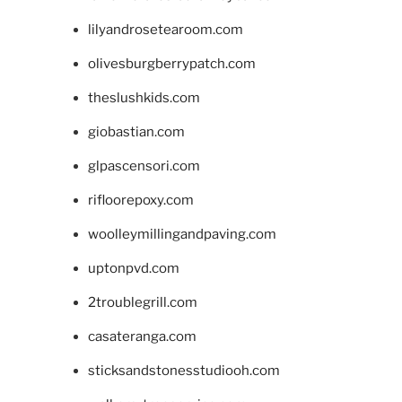
lilyandrosetearoom.com
olivesburgberrypatch.com
theslushkids.com
giobastian.com
glpascensori.com
rifloorepoxy.com
woolleymillingandpaving.com
uptonpvd.com
2troublegrill.com
casateranga.com
sticksandstonesstudiooh.com