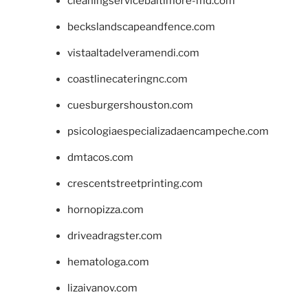
cleaningservicebaltimore-md.com
beckslandscapeandfence.com
vistaaltadelveramendi.com
coastlinecateringnc.com
cuesburgershouston.com
psicologiaespecializadaencampeche.com
dmtacos.com
crescentstreetprinting.com
hornopizza.com
driveadragster.com
hematologa.com
lizaivanov.com