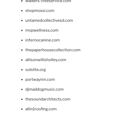
walkers-treeservice.com
shopmossi.com
untamedcollectivesd.com
mxpwellness.com
infernocanine.com
thepaperhousecollection.com
allisonwillisholley.com
solslite.org
portwayinn.com
djmaddogmusic.com
thesoundarchitects.com
allin1roofing.com