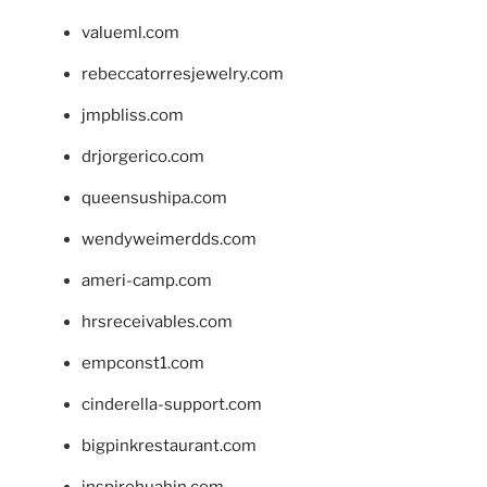
valueml.com
rebeccatorresjewelry.com
jmpbliss.com
drjorgerico.com
queensushipa.com
wendyweimerdds.com
ameri-camp.com
hrsreceivables.com
empconst1.com
cinderella-support.com
bigpinkrestaurant.com
inspirehuahin.com