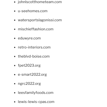
johnlscotthometeam.com
u-seehomes.com
watersportslagonissi.com
mischieffashion.com
eduwyre.com
retro-interiors.com
theblvd-boise.com
fpet2023.org
e-smart2022.org
ngrc2022.org
leesfamilyfoods.com
lewis-lewis-cpas.com