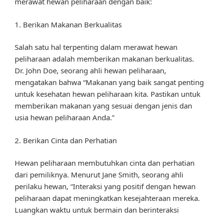
merawat hewan peliharaan dengan baik:
1. Berikan Makanan Berkualitas
Salah satu hal terpenting dalam merawat hewan
peliharaan adalah memberikan makanan berkualitas.
Dr. John Doe, seorang ahli hewan peliharaan,
mengatakan bahwa “Makanan yang baik sangat penting
untuk kesehatan hewan peliharaan kita. Pastikan untuk
memberikan makanan yang sesuai dengan jenis dan
usia hewan peliharaan Anda.”
2. Berikan Cinta dan Perhatian
Hewan peliharaan membutuhkan cinta dan perhatian
dari pemiliknya. Menurut Jane Smith, seorang ahli
perilaku hewan, “Interaksi yang positif dengan hewan
peliharaan dapat meningkatkan kesejahteraan mereka.
Luangkan waktu untuk bermain dan berinteraksi