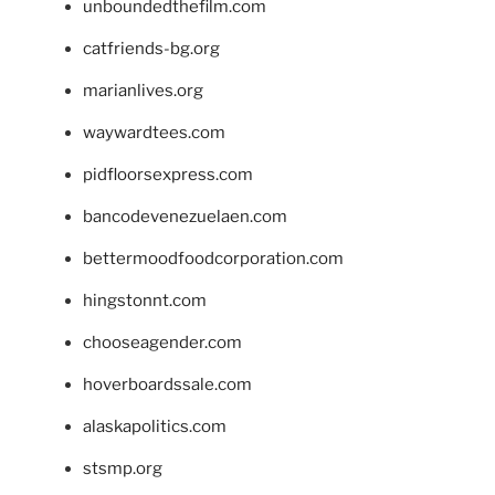
unboundedthefilm.com
catfriends-bg.org
marianlives.org
waywardtees.com
pidfloorsexpress.com
bancodevenezuelaen.com
bettermoodfoodcorporation.com
hingstonnt.com
chooseagender.com
hoverboardssale.com
alaskapolitics.com
stsmp.org