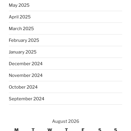
May 2025
April 2025
March 2025
February 2025
January 2025
December 2024
November 2024
October 2024
September 2024
August 2026
M
T
W
T
F
S
S