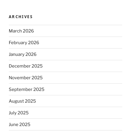
ARCHIVES
March 2026
February 2026
January 2026
December 2025
November 2025
September 2025
August 2025
July 2025
June 2025