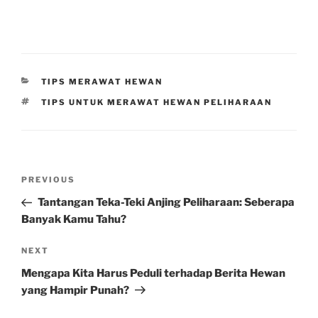
CATEGORIES
TIPS MERAWAT HEWAN
TAGS
TIPS UNTUK MERAWAT HEWAN PELIHARAAN
Post
Previous
PREVIOUS
navigation
Post
Tantangan Teka-Teki Anjing Peliharaan: Seberapa
Banyak Kamu Tahu?
Next
NEXT
Post
Mengapa Kita Harus Peduli terhadap Berita Hewan
yang Hampir Punah?