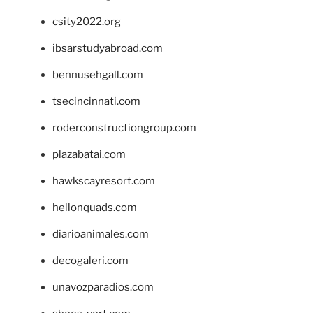
csity2022.org
ibsarstudyabroad.com
bennusehgall.com
tsecincinnati.com
roderconstructiongroup.com
plazabatai.com
hawkscayresort.com
hellonquads.com
diarioanimales.com
decogaleri.com
unavozparadios.com