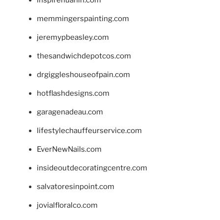
memmingerspainting.com
jeremypbeasley.com
thesandwichdepotcos.com
drgiggleshouseofpain.com
hotflashdesigns.com
garagenadeau.com
lifestylechauffeurservice.com
EverNewNails.com
insideoutdecoratingcentre.com
salvatoresinpoint.com
jovialfloralco.com