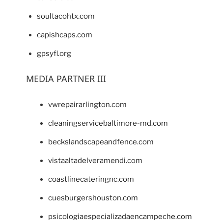
soultacohtx.com
capishcaps.com
gpsyfl.org
MEDIA PARTNER III
vwrepairarlington.com
cleaningservicebaltimore-md.com
beckslandscapeandfence.com
vistaaltadelveramendi.com
coastlinecateringnc.com
cuesburgershouston.com
psicologiaespecializadaencampeche.com