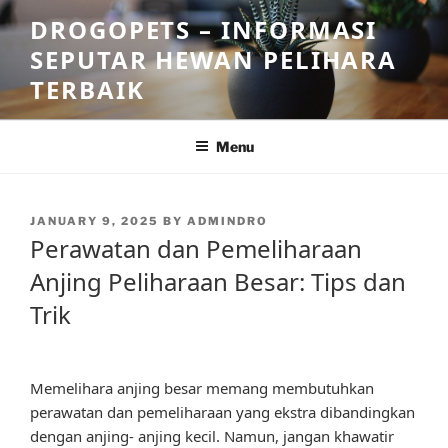
Skip
DROGOPETS – INFORMASI
to
SEPUTAR HEWAN PELIHARA
content
TERBAIK
Menu
POSTED
JANUARY 9, 2025
BY
ADMINDRO
ON
Perawatan dan Pemeliharaan
Anjing Peliharaan Besar: Tips dan
Trik
Memelihara anjing besar memang membutuhkan
perawatan dan pemeliharaan yang ekstra dibandingkan
dengan anjing- anjing kecil. Namun, jangan khawatir