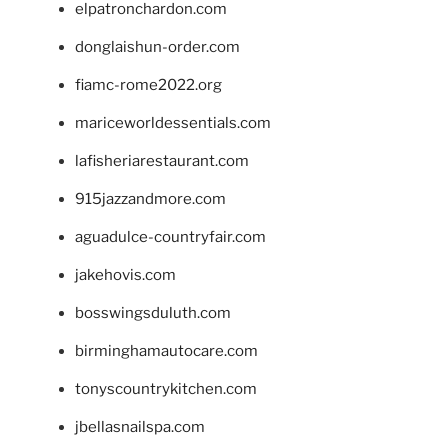
elpatronchardon.com
donglaishun-order.com
fiamc-rome2022.org
mariceworldessentials.com
lafisheriarestaurant.com
915jazzandmore.com
aguadulce-countryfair.com
jakehovis.com
bosswingsduluth.com
birminghamautocare.com
tonyscountrykitchen.com
jbellasnailspa.com