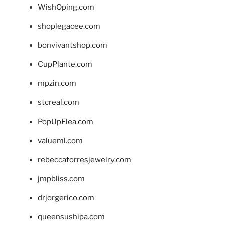
WishOping.com
shoplegacee.com
bonvivantshop.com
CupPlante.com
mpzin.com
stcreal.com
PopUpFlea.com
valueml.com
rebeccatorresjewelry.com
jmpbliss.com
drjorgerico.com
queensushipa.com