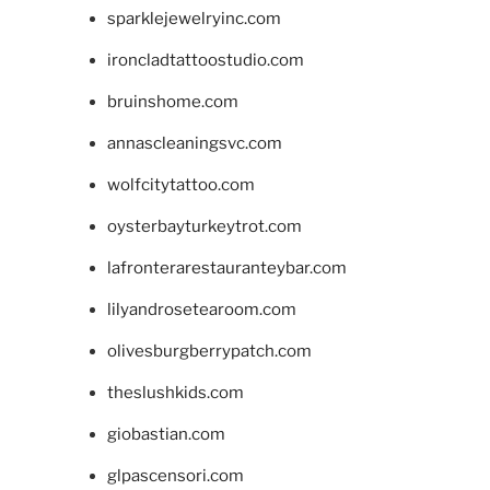
sparklejewelryinc.com
ironcladtattoostudio.com
bruinshome.com
annascleaningsvc.com
wolfcitytattoo.com
oysterbayturkeytrot.com
lafronterarestauranteybar.com
lilyandrosetearoom.com
olivesburgberrypatch.com
theslushkids.com
giobastian.com
glpascensori.com