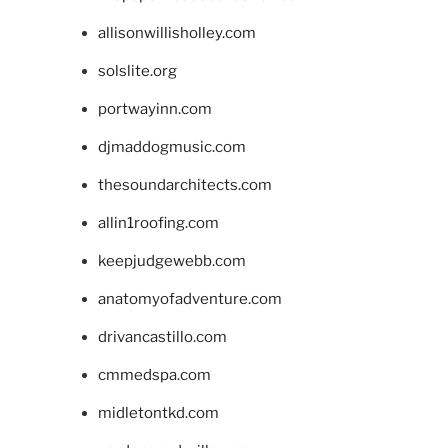
allisonwillisholley.com
solslite.org
portwayinn.com
djmaddogmusic.com
thesoundarchitects.com
allin1roofing.com
keepjudgewebb.com
anatomyofadventure.com
drivancastillo.com
cmmedspa.com
midletontkd.com