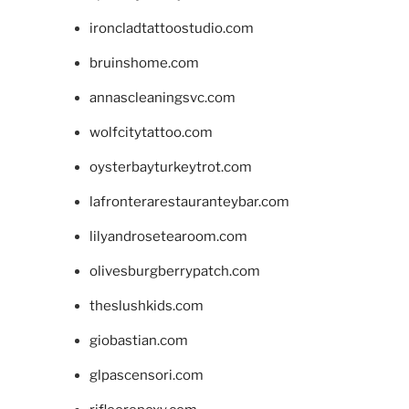
ironcladtattoostudio.com
bruinshome.com
annascleaningsvc.com
wolfcitytattoo.com
oysterbayturkeytrot.com
lafronterarestauranteybar.com
lilyandrosetearoom.com
olivesburgberrypatch.com
theslushkids.com
giobastian.com
glpascensori.com