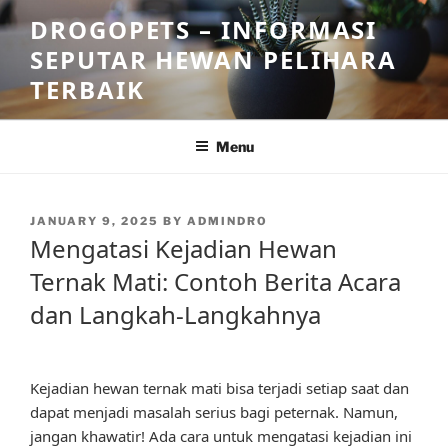
Skip
DROGOPETS – INFORMASI
to
SEPUTAR HEWAN PELIHARA
content
TERBAIK
Menu
POSTED
JANUARY 9, 2025
BY
ADMINDRO
ON
Mengatasi Kejadian Hewan
Ternak Mati: Contoh Berita Acara
dan Langkah-Langkahnya
Kejadian hewan ternak mati bisa terjadi setiap saat dan
dapat menjadi masalah serius bagi peternak. Namun,
jangan khawatir! Ada cara untuk mengatasi kejadian ini