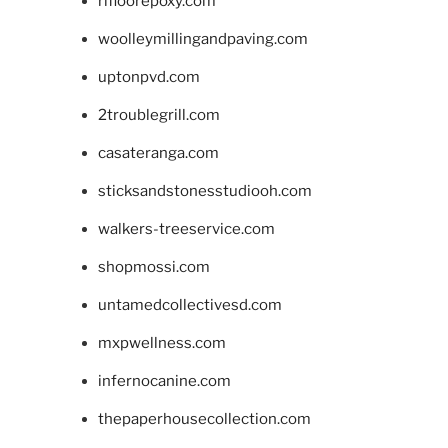
rifloorepoxy.com
woolleymillingandpaving.com
uptonpvd.com
2troublegrill.com
casateranga.com
sticksandstonesstudiooh.com
walkers-treeservice.com
shopmossi.com
untamedcollectivesd.com
mxpwellness.com
infernocanine.com
thepaperhousecollection.com