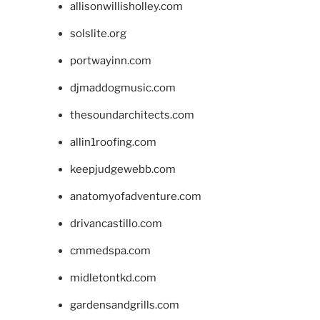
allisonwillisholley.com
solslite.org
portwayinn.com
djmaddogmusic.com
thesoundarchitects.com
allin1roofing.com
keepjudgewebb.com
anatomyofadventure.com
drivancastillo.com
cmmedspa.com
midletontkd.com
gardensandgrills.com