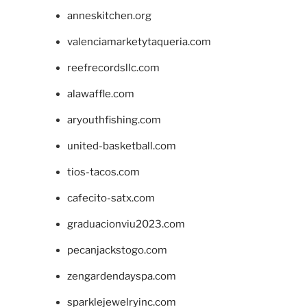
anneskitchen.org
valenciamarketytaqueria.com
reefrecordsllc.com
alawaffle.com
aryouthfishing.com
united-basketball.com
tios-tacos.com
cafecito-satx.com
graduacionviu2023.com
pecanjackstogo.com
zengardendayspa.com
sparklejewelryinc.com