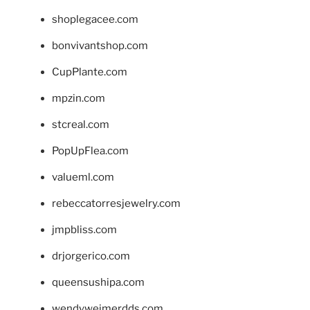
shoplegacee.com
bonvivantshop.com
CupPlante.com
mpzin.com
stcreal.com
PopUpFlea.com
valueml.com
rebeccatorresjewelry.com
jmpbliss.com
drjorgerico.com
queensushipa.com
wendyweimerdds.com