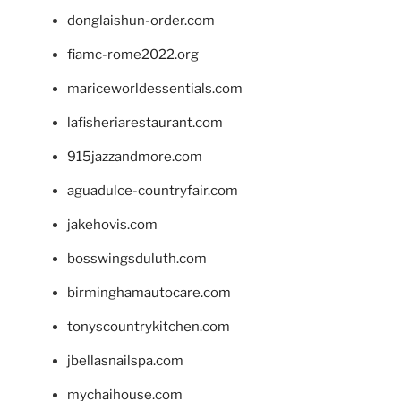
donglaishun-order.com
fiamc-rome2022.org
mariceworldessentials.com
lafisheriarestaurant.com
915jazzandmore.com
aguadulce-countryfair.com
jakehovis.com
bosswingsduluth.com
birminghamautocare.com
tonyscountrykitchen.com
jbellasnailspa.com
mychaihouse.com