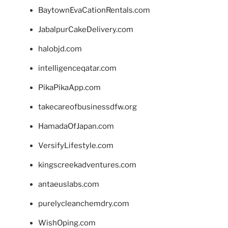
BaytownEvaCationRentals.com
JabalpurCakeDelivery.com
halobjd.com
intelligenceqatar.com
PikaPikaApp.com
takecareofbusinessdfw.org
HamadaOfJapan.com
VersifyLifestyle.com
kingscreekadventures.com
antaeuslabs.com
purelycleanchemdry.com
WishOping.com