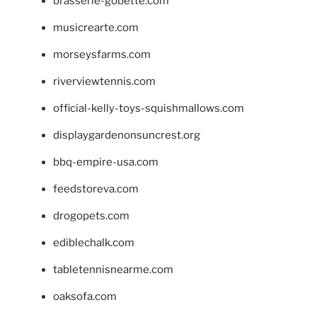
brasserie-gobette.com
musicrearte.com
morseysfarms.com
riverviewtennis.com
official-kelly-toys-squishmallows.com
displaygardenonsuncrest.org
bbq-empire-usa.com
feedstoreva.com
drogopets.com
ediblechalk.com
tabletennisnearme.com
oaksofa.com