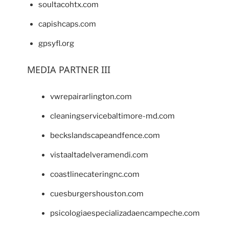
soultacohtx.com
capishcaps.com
gpsyfl.org
MEDIA PARTNER III
vwrepairarlington.com
cleaningservicebaltimore-md.com
beckslandscapeandfence.com
vistaaltadelveramendi.com
coastlinecateringnc.com
cuesburgershouston.com
psicologiaespecializadaencampeche.com