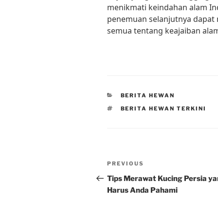
menikmati keindahan alam I
penemuan selanjutnya dapat 
semua tentang keajaiban alam
CATEGORIES
BERITA HEWAN
TAGS
BERITA HEWAN TERKINI
Post
Previous
PREVIOUS
navigation
Post
Tips Merawat Kucing Persia y
Harus Anda Pahami