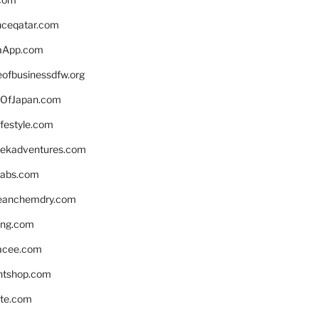
enceqatar.com
aApp.com
eofbusinessdfw.org
OfJapan.com
ifestyle.com
eekadventures.com
labs.com
leanchemdry.com
ing.com
acee.com
ntshop.com
te.com