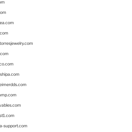
om
com
ea.com
.com
torresjewelry.com
s.com
ico.com
shipa.com
eimerdds.com
camp.com
ivables.com
st1.com
la-support.com