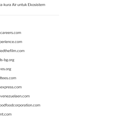
a-kura Air untuk Ekosistem
hcareers.com
xperience.com
edthefilm.com
ds-bg.org
ves.org
tees.com
rsexpress.com
venezuelaen.com
oodfoodcorporation.com
nnt.com