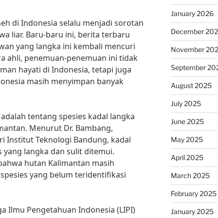
January 2026
h di Indonesia selalu menjadi sorotan
December 20
a liar. Baru-baru ini, berita terbaru
n yang langka ini kembali mencuri
November 20
ra ahli, penemuan-penemuan ini tidak
September 20
n hayati di Indonesia, tetapi juga
ndonesia masih menyimpan banyak
August 2025
July 2025
adalah tentang spesies kadal langka
June 2025
imantan. Menurut Dr. Bambang,
i Institut Teknologi Bandung, kadal
May 2025
 yang langka dan sulit ditemui.
April 2025
bahwa hutan Kalimantan masih
pesies yang belum teridentifikasi
March 2025
February 2025
aga Ilmu Pengetahuan Indonesia (LIPI)
January 2025