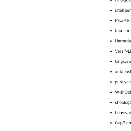
intellig
PikaPik
takecar
Hamada
VersifyL
kingscr
antaeus
purelyc
WishOp
shopleg
bonviva
CupPlan