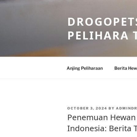
Skip
to
DROGOPETS
content
PELIHARA 
Anjing Peliharaan
Berita He
POSTED
OCTOBER 3, 2024
BY
ADMIND
ON
Penemuan Hewan 
Indonesia: Berita 