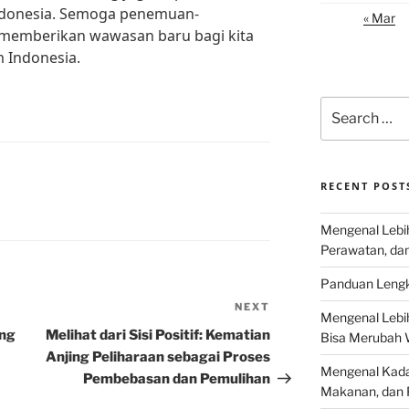
ndonesia. Semoga penemuan-
« Mar
memberikan wawasan baru bagi kita
 Indonesia.
Search
for:
RECENT POST
Mengenal Lebih
Perawatan, da
Panduan Lengk
NEXT
Next
Mengenal Lebi
Post
ang
Melihat dari Sisi Positif: Kematian
Bisa Merubah 
Anjing Peliharaan sebagai Proses
Mengenal Kadal
Pembebasan dan Pemulihan
Makanan, dan 