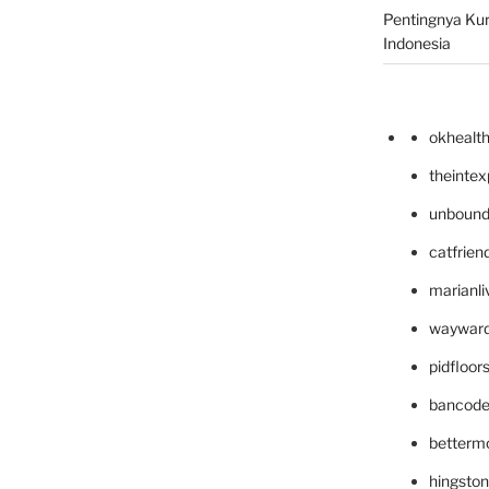
Pentingnya Kur
Indonesia
okhealt
theinte
unbound
catfrien
marianli
wayward
pidfloo
bancode
betterm
hingsto