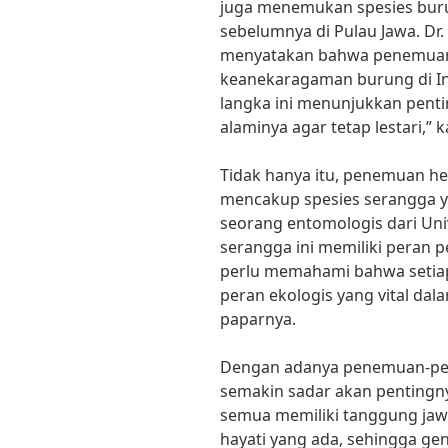
juga menemukan spesies buru
sebelumnya di Pulau Jawa. Dr.
menyatakan bahwa penemuan
keanekaragaman burung di In
langka ini menunjukkan penti
alaminya agar tetap lestari,” 
Tidak hanya itu, penemuan he
mencakup spesies serangga yan
seorang entomologis dari Uni
serangga ini memiliki peran p
perlu memahami bahwa setiap
peran ekologis yang vital da
paparnya.
Dengan adanya penemuan-pen
semakin sadar akan pentingny
semua memiliki tanggung ja
hayati yang ada, sehingga ge