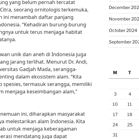
ng yang belum pernah tercatat
December 20
 Citra, seorang ornitologis terkemuka,
 ini menambah daftar panjang
November 20
donesia. “Kehadiran burung-burung
October 2024
ngnya untuk terus menjaga habitat
katanya.
September 20
wan unik dan aneh di Indonesia juga
g jarang terlihat. Menurut Dr. Andi,
versitas Gadjah Mada, serangga-
M
T
enting dalam ekosistem alam. “Kita
 spesies, termasuk serangga, memiliki
lam menjaga keseimbangan alam,”
3
4
10
11
emuan ini, diharapkan masyarakat
17
18
a melestarikan alam Indonesia. Kita
24
25
wab untuk menjaga keberagaman
31
nerasi mendatang juga dapat