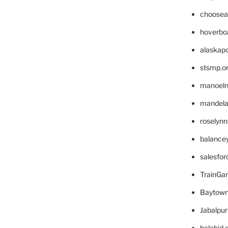
choosea
hoverbo
alaskapo
stsmp.o
manoel
mandelae
roselyn
balance
salesfo
TrainG
Baytown
Jabalpu
halobjd