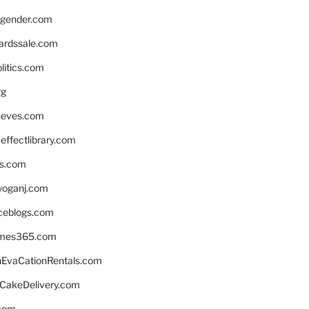
gender.com
ardssale.com
litics.com
rg
neves.com
ffectlibrary.com
ns.com
yoganj.com
rceblogs.com
ames365.com
EvaCationRentals.com
rCakeDelivery.com
.com