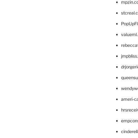
mpzin.c
stcreal.
PopUpFl
valueml
rebecca
jmpblis
drjorger
queensu
wendyw
ameri-
hrsrece
empcon
cinderel