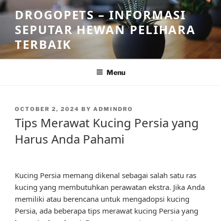
Skip
DROGOPETS – INFORMASI
to
SEPUTAR HEWAN PELIHARA
content
TERBAIK
Menu
POSTED
OCTOBER 2, 2024
BY
ADMINDRO
ON
Tips Merawat Kucing Persia yang
Harus Anda Pahami
Kucing Persia memang dikenal sebagai salah satu ras
kucing yang membutuhkan perawatan ekstra. Jika Anda
memiliki atau berencana untuk mengadopsi kucing
Persia, ada beberapa tips merawat kucing Persia yang