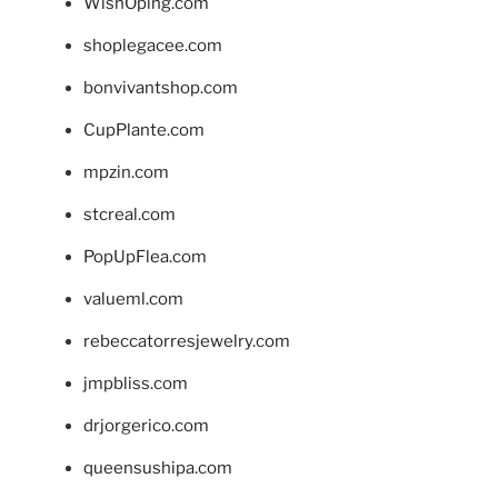
WishOping.com
shoplegacee.com
bonvivantshop.com
CupPlante.com
mpzin.com
stcreal.com
PopUpFlea.com
valueml.com
rebeccatorresjewelry.com
jmpbliss.com
drjorgerico.com
queensushipa.com