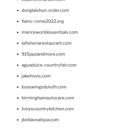
donglaishun-order.com
fiamc-rome2022.org
mariceworldessentials.com
lafisheriarestaurant.com
915jazzandmore.com
aguadulce-countryfair.com
jakehovis.com
bosswingsduluth.com
birminghamautocare.com
tonyscountrykitchen.com
jbellasnailspa.com