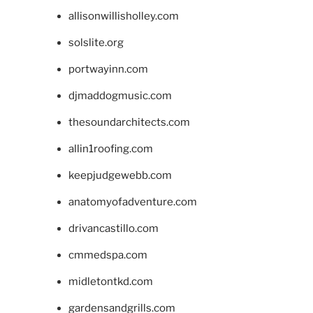
allisonwillisholley.com
solslite.org
portwayinn.com
djmaddogmusic.com
thesoundarchitects.com
allin1roofing.com
keepjudgewebb.com
anatomyofadventure.com
drivancastillo.com
cmmedspa.com
midletontkd.com
gardensandgrills.com