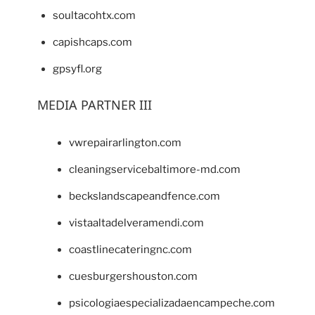
soultacohtx.com
capishcaps.com
gpsyfl.org
MEDIA PARTNER III
vwrepairarlington.com
cleaningservicebaltimore-md.com
beckslandscapeandfence.com
vistaaltadelveramendi.com
coastlinecateringnc.com
cuesburgershouston.com
psicologiaespecializadaencampeche.com