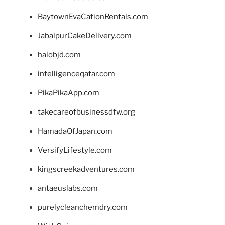
BaytownEvaCationRentals.com
JabalpurCakeDelivery.com
halobjd.com
intelligenceqatar.com
PikaPikaApp.com
takecareofbusinessdfw.org
HamadaOfJapan.com
VersifyLifestyle.com
kingscreekadventures.com
antaeuslabs.com
purelycleanchemdry.com