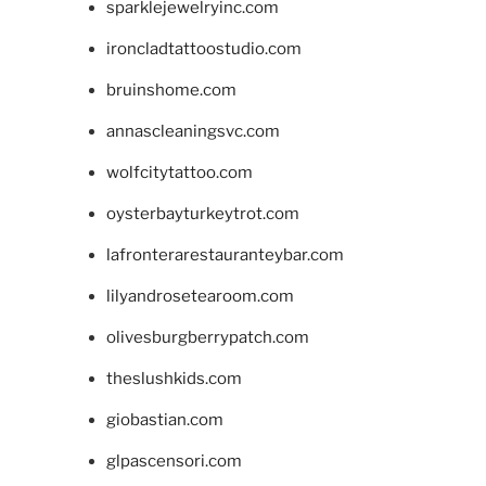
sparklejewelryinc.com
ironcladtattoostudio.com
bruinshome.com
annascleaningsvc.com
wolfcitytattoo.com
oysterbayturkeytrot.com
lafronterarestauranteybar.com
lilyandrosetearoom.com
olivesburgberrypatch.com
theslushkids.com
giobastian.com
glpascensori.com