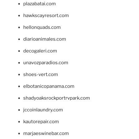
plazabatai.com
hawkscayresort.com
hellonquads.com
diarioanimales.com
decogaleri.com
unavozparadios.com
shoes-vert.com
elbotanicopanama.com
shadyoaksrockportrvpark.com
jccoinlaundry.com
kautorepair.com
marjaeswinebar.com