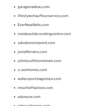
garagenadeau.com
lifestylechauffeurservice.com
EverNewNails.com
insideoutdecoratingcentre.com
salvatoresinpoint.com
jovialfloralco.com
johnlscotthometeam.com
u-seehomes.com
watersportslagonissi.com
mischieffashion.com
eduwyre.com
retro-interiors.com