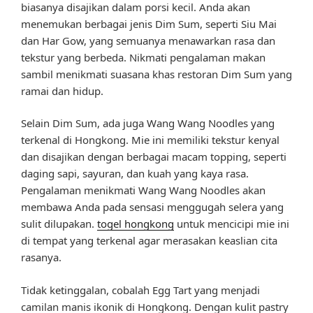
biasanya disajikan dalam porsi kecil. Anda akan
menemukan berbagai jenis Dim Sum, seperti Siu Mai
dan Har Gow, yang semuanya menawarkan rasa dan
tekstur yang berbeda. Nikmati pengalaman makan
sambil menikmati suasana khas restoran Dim Sum yang
ramai dan hidup.
Selain Dim Sum, ada juga Wang Wang Noodles yang
terkenal di Hongkong. Mie ini memiliki tekstur kenyal
dan disajikan dengan berbagai macam topping, seperti
daging sapi, sayuran, dan kuah yang kaya rasa.
Pengalaman menikmati Wang Wang Noodles akan
membawa Anda pada sensasi menggugah selera yang
sulit dilupakan.
togel hongkong
untuk mencicipi mie ini
di tempat yang terkenal agar merasakan keaslian cita
rasanya.
Tidak ketinggalan, cobalah Egg Tart yang menjadi
camilan manis ikonik di Hongkong. Dengan kulit pastry