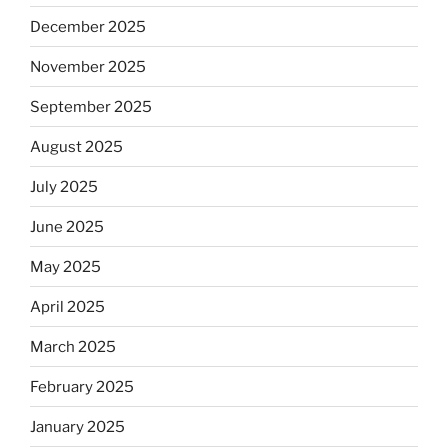
December 2025
November 2025
September 2025
August 2025
July 2025
June 2025
May 2025
April 2025
March 2025
February 2025
January 2025