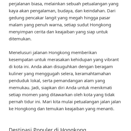
perjalanan biasa, melainkan sebuah petualangan yang
kaya akan pengalaman, budaya, dan keindahan. Dari
gedung pencakar langit yang megah hingga pasar
malam yang penuh warna, setiap sudut Hongkong
menyimpan cerita dan keajaiban yang siap untuk
ditemukan.
Menelusuri jalanan Hongkong memberikan
kesempatan untuk merasakan kehidupan yang vibrant
di kota ini. Anda akan disuguhkan dengan beragam
kuliner yang menggugah selera, keramahtamahan
penduduk lokal, serta pemandangan alam yang
memukau. Jadi, siapkan diri Anda untuk menikmati
setiap momen yang ditawarkan oleh kota yang tidak
pernah tidur ini. Mari kita mulai petualangan jalan jalan
ke Hongkong dan temukan keajaiban yang menanti.
Destinasi Populer di Hongkong