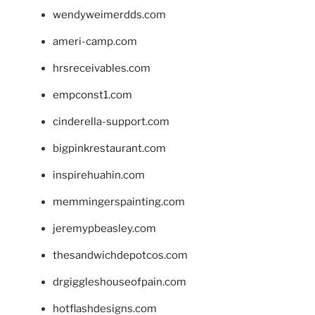
wendyweimerdds.com
ameri-camp.com
hrsreceivables.com
empconst1.com
cinderella-support.com
bigpinkrestaurant.com
inspirehuahin.com
memmingerspainting.com
jeremypbeasley.com
thesandwichdepotcos.com
drgiggleshouseofpain.com
hotflashdesigns.com