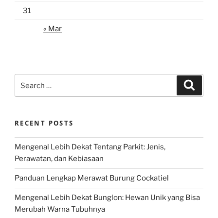
31
« Mar
Search
Search
for:
RECENT POSTS
Mengenal Lebih Dekat Tentang Parkit: Jenis,
Perawatan, dan Kebiasaan
Panduan Lengkap Merawat Burung Cockatiel
Mengenal Lebih Dekat Bunglon: Hewan Unik yang Bisa
Merubah Warna Tubuhnya