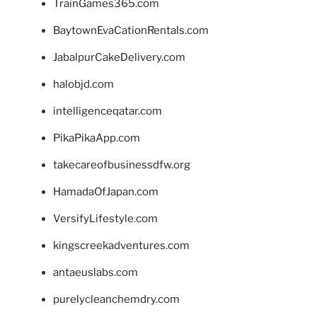
TrainGames365.com
BaytownEvaCationRentals.com
JabalpurCakeDelivery.com
halobjd.com
intelligenceqatar.com
PikaPikaApp.com
takecareofbusinessdfw.org
HamadaOfJapan.com
VersifyLifestyle.com
kingscreekadventures.com
antaeuslabs.com
purelycleanchemdry.com