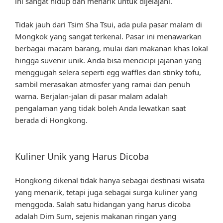
ini sangat hidup dan menarik untuk dijelajahi.
Tidak jauh dari Tsim Sha Tsui, ada pula pasar malam di
Mongkok yang sangat terkenal. Pasar ini menawarkan
berbagai macam barang, mulai dari makanan khas lokal
hingga suvenir unik. Anda bisa mencicipi jajanan yang
menggugah selera seperti egg waffles dan stinky tofu,
sambil merasakan atmosfer yang ramai dan penuh
warna. Berjalan-jalan di pasar malam adalah
pengalaman yang tidak boleh Anda lewatkan saat
berada di Hongkong.
Kuliner Unik yang Harus Dicoba
Hongkong dikenal tidak hanya sebagai destinasi wisata
yang menarik, tetapi juga sebagai surga kuliner yang
menggoda. Salah satu hidangan yang harus dicoba
adalah Dim Sum, sejenis makanan ringan yang