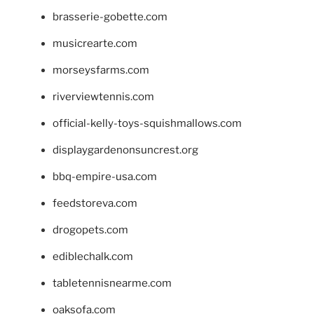
brasserie-gobette.com
musicrearte.com
morseysfarms.com
riverviewtennis.com
official-kelly-toys-squishmallows.com
displaygardenonsuncrest.org
bbq-empire-usa.com
feedstoreva.com
drogopets.com
ediblechalk.com
tabletennisnearme.com
oaksofa.com