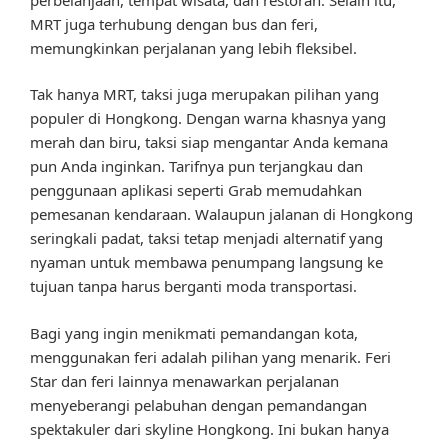
MRT juga terhubung dengan bus dan feri,
memungkinkan perjalanan yang lebih fleksibel.
Tak hanya MRT, taksi juga merupakan pilihan yang
populer di Hongkong. Dengan warna khasnya yang
merah dan biru, taksi siap mengantar Anda kemana
pun Anda inginkan. Tarifnya pun terjangkau dan
penggunaan aplikasi seperti Grab memudahkan
pemesanan kendaraan. Walaupun jalanan di Hongkong
seringkali padat, taksi tetap menjadi alternatif yang
nyaman untuk membawa penumpang langsung ke
tujuan tanpa harus berganti moda transportasi.
Bagi yang ingin menikmati pemandangan kota,
menggunakan feri adalah pilihan yang menarik. Feri
Star dan feri lainnya menawarkan perjalanan
menyeberangi pelabuhan dengan pemandangan
spektakuler dari skyline Hongkong. Ini bukan hanya