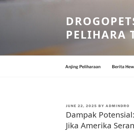
Skip
to
DROGOPETS
content
PELIHARA 
Anjing Peliharaan
Berita He
POSTED
JUNE 22, 2025
BY
ADMINDRO
ON
Dampak Potensial:
Jika Amerika Seran