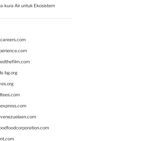
a-kura Air untuk Ekosistem
hcareers.com
xperience.com
edthefilm.com
ds-bg.org
ves.org
tees.com
rsexpress.com
venezuelaen.com
oodfoodcorporation.com
nnt.com