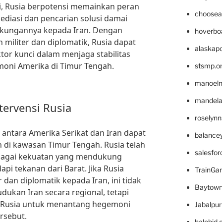
ni, Rusia berpotensi memainkan peran
choosea
ediasi dan pencarian solusi damai
ukungannya kepada Iran. Dengan
hoverbo
militer dan diplomatik, Rusia dapat
alaskapo
tor kunci dalam menjaga stabilitas
moni Amerika di Timur Tengah.
stsmp.o
manoel
mandelae
tervensi Rusia
roselyn
k antara Amerika Serikat dan Iran dapat
balance
di kawasan Timur Tengah. Rusia telah
salesfo
ebagai kekuatan yang mendukung
i tekanan dari Barat. Jika Rusia
TrainG
dan diplomatik kepada Iran, ini tidak
Baytown
kan Iran secara regional, tetapi
Rusia untuk menantang hegemoni
Jabalpu
rsebut.
halobjd