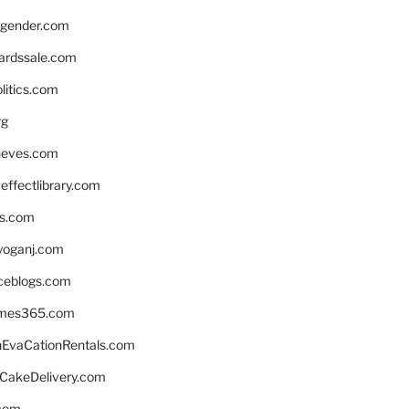
gender.com
ardssale.com
litics.com
rg
neves.com
ffectlibrary.com
ns.com
yoganj.com
rceblogs.com
ames365.com
EvaCationRentals.com
rCakeDelivery.com
.com