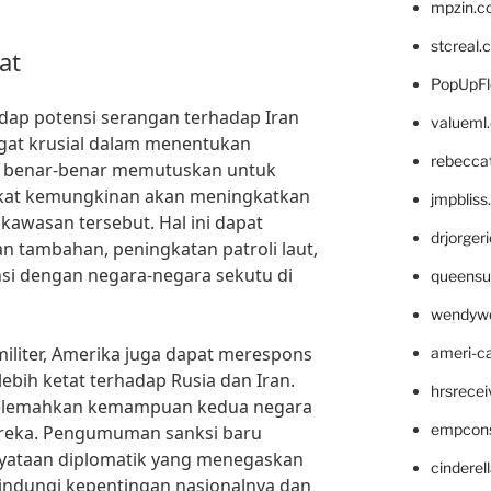
mpzin.c
stcreal.
at
PopUpFl
dap potensi serangan terhadap Iran
valueml
ngat krusial dalam menentukan
rebecca
usia benar-benar memutuskan untuk
ikat kemungkinan akan meningkatkan
jmpblis
 kawasan tersebut. Hal ini dapat
drjorger
 tambahan, peningkatan patroli laut,
nsi dengan negara-negara sekutu di
queensu
wendyw
iliter, Amerika juga dapat merespons
ameri-
ebih ketat terhadap Rusia dan Iran.
hrsrece
 melemahkan kemampuan kedua negara
empcon
ereka. Pengumuman sanksi baru
rnyataan diplomatik yang menegaskan
cinderel
ndungi kepentingan nasionalnya dan