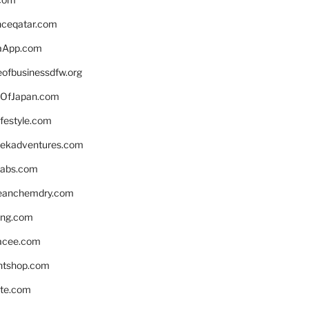
enceqatar.com
aApp.com
eofbusinessdfw.org
OfJapan.com
ifestyle.com
eekadventures.com
labs.com
leanchemdry.com
ing.com
acee.com
ntshop.com
te.com