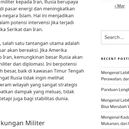
militer kepada Iran, Rusia berupaya
« Mar
di pasar energi dan meningkatkan
-negara Islam. Hal ini menjadikan
am potensi intervensi jika terjadi
ka Serikat dan Iran.
Search
for:
 salah satu tantangan utama adalah
r akan bereaksi. Jika Amerika
 Iran, kemungkinan besar Rusia akan
RECENT POST
iter dan diplomasi. Ini berpotensi
 besar, baik di kawasan Timur Tengah
Mengenal Lebih
gat Rusia tidak ingin melihat
Perawatan, da
am wilayah yang sangat strategis
Panduan Lengk
ibatkan dampak yang meluas, tidak
etapi juga bagi stabilitas dunia.
Mengenal Lebi
Bisa Merubah 
Mengenal Kadal
kungan Militer
Makanan, dan 