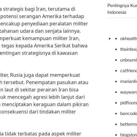
Pentingnya Kur
 strategis bagi Iran, terutama di
Indonesia
s potensi serangan Amerika terhadap
encakup penyediaan peralatan militer
tahanan udara dan senjata lainnya.
emperkuat kemampuan militer Iran,
okhealt
l tegas kepada Amerika Serikat bahwa
theinte
entingan strategisnya di kawasan
unbound
catfrien
liter, Rusia juga dapat memperkuat
marianli
yah tersebut. Penempatan pasukan atau
 laut di sekitar perairan Iran bisa
wayward
uk mencegah agresi lebih lanjut dari
pidfloo
ga menciptakan keraguan dalam pikiran
nsekuensi dari tindakan militer
bancode
betterm
a tidak terbatas pada aspek militer
hingsto