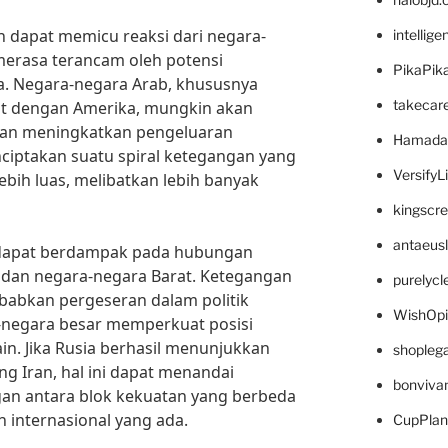
 dapat memicu reaksi dari negara-
intellig
merasa terancam oleh potensi
PikaPik
. Negara-negara Arab, khususnya
takecar
t dengan Amerika, mungkin akan
dan meningkatkan pengeluaran
Hamada
nciptakan suatu spiral ketegangan yang
VersifyL
bih luas, melibatkan lebih banyak
kingscr
antaeus
ia dapat berdampak pada hubungan
a dan negara-negara Barat. Ketegangan
purelyc
abkan pergeseran dalam politik
WishOp
a-negara besar memperkuat posisi
in. Jika Rusia berhasil menunjukkan
shopleg
 Iran, hal ini dapat menandai
bonviva
gan antara blok kekuatan yang berbeda
 internasional yang ada.
CupPlan