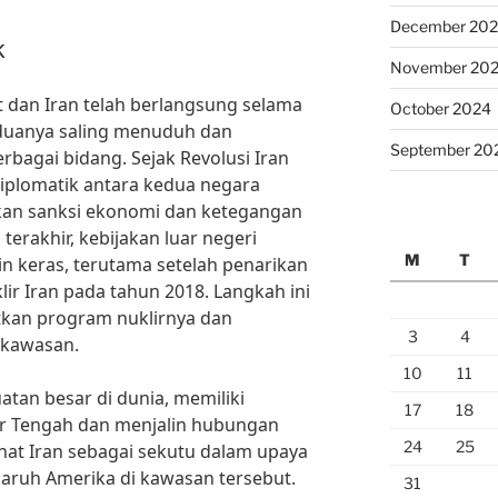
December 20
k
November 20
t dan Iran telah berlangsung selama
October 2024
duanya saling menuduh dan
September 20
bagai bidang. Sejak Revolusi Iran
iplomatik antara kedua negara
kan sanksi ekonomi dan ketegangan
terakhir, kebijakan luar negeri
M
T
n keras, terutama setelah penarikan
ir Iran pada tahun 2018. Langkah ini
kan program nuklirnya dan
3
4
 kawasan.
10
11
atan besar di dunia, memiliki
17
18
ur Tengah dan menjalin hubungan
24
25
ihat Iran sebagai sekutu dalam upaya
ruh Amerika di kawasan tersebut.
31