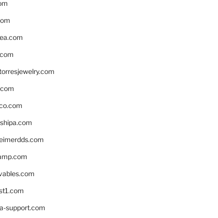
om
com
ea.com
.com
torresjewelry.com
s.com
ico.com
shipa.com
eimerdds.com
camp.com
ivables.com
st1.com
la-support.com