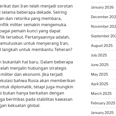
rikat dan Iran telah menjadi sorotan
January 2026
l selama beberapa dekade. Seiring
December 20
n dan retorika yang membara,
nflik militer semakin mengemuka.
November 20
bagai pemain kunci yang dapat
September 20
ik tersebut. Pertanyaannya adalah,
memutuskan untuk menyerang Iran,
August 2025
l langkah untuk membantu Teheran?
July 2025
n bukanlah hal baru. Dalam beberapa
June 2025
telah menjalin hubungan strategis
militer dan ekonomi. Jika terjadi
May 2025
ekulasi bahwa Rusia akan memberikan
April 2025
ntuk diplomatik, tetapi juga mungkin
 ini bukan hanya berkaitan dengan
March 2025
juga berimbas pada stabilitas kawasan
February 2025
an kekuatan global.
January 2025