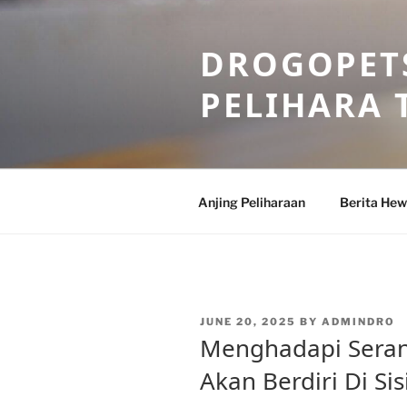
Skip
to
DROGOPETS
content
PELIHARA 
Anjing Peliharaan
Berita He
POSTED
JUNE 20, 2025
BY
ADMINDRO
ON
Menghadapi Seran
Akan Berdiri Di Sis