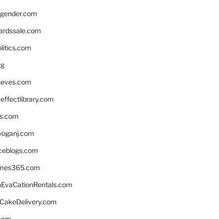
gender.com
ardssale.com
litics.com
rg
neves.com
ffectlibrary.com
ns.com
yoganj.com
rceblogs.com
ames365.com
EvaCationRentals.com
rCakeDelivery.com
.com