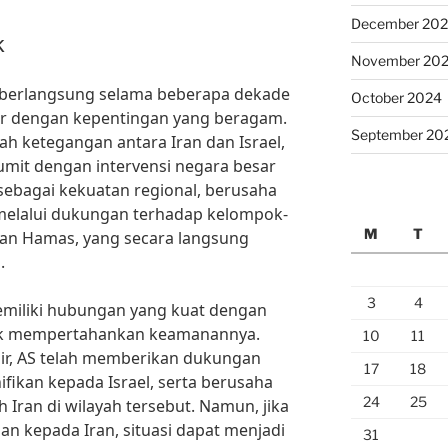
December 20
k
November 20
h berlangsung selama beberapa dekade
October 2024
or dengan kepentingan yang beragam.
September 20
lah ketegangan antara Iran dan Israel,
umit dengan intervensi negara besar
, sebagai kekuatan regional, berusaha
elalui dukungan terhadap kelompok-
M
T
dan Hamas, yang secara langsung
.
3
4
 memiliki hubungan yang kuat dengan
uk mempertahankan keamanannya.
10
11
ir, AS telah memberikan dukungan
17
18
ifikan kepada Israel, serta berusaha
24
25
ran di wilayah tersebut. Namun, jika
 kepada Iran, situasi dapat menjadi
31