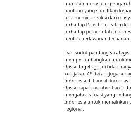
mungkin merasa terpengaruh o
bantuan yang signifikan kepad
bisa memicu reaksi dari masya
terhadap Palestina. Dalam ko
terhadap pemerintah Indones
bentuk perlawanan terhadap 
Dari sudut pandang strategis
mempertimbangkan untuk menj
Rusia.
togel sgp
ini tidak han
kebijakan AS, tetapi juga se
Indonesia di kancah interna
Rusia dapat memberikan Indon
mengatasi situasi yang sed
Indonesia untuk memainkan p
regional.