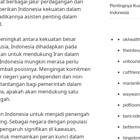
sat berbagai jalur perdagangan dan
Pentingnya Kur
mberikan Indonesia kekuatan dalam
Indonesia
jadikannya asisten penting dalam
l.
eningkat antara kekuatan besar
okhealt
Rusia, Indonesia dihadapkan pada
theinte
uskan untuk mendukung Iran dalam
 Indonesia mungkin merasa perlu
unbound
bali posisinya. Mengingat komitmen
catfrien
ar negeri yang independen dan non-
marianli
di tantangan bagi pemerintah dalam
ya, apakah akan mendukung satu
wayward
ngah.
pidfloo
n Indonesia untuk menjadi penengah
bancode
ting. Sebagai negara dengan populasi
betterm
 pengaruh signifikan di kawasan,
untuk memainkan peran kunci dalam
hingsto