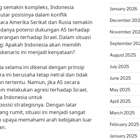
g semakin kompleks, Indonesia
January 2026
tar posisinya dalam konflik
December 20
tara Amerika Serikat dan Rusia semakin
danya potensi dukungan AS terhadap
November 20
rangan terhadap Israel. Dalam situasi
September 20
ng: Apakah Indonesia akan memilih
a skenario ini menjadi kenyataan?
August 2025
July 2025
ia selama ini dikenal dengan prinsip
ra ini berusaha tetap netral dan tidak
June 2025
an tertentu. Namun, jika AS secara
m melakukan agresi terhadap Israel,
May 2025
a Indonesia untuk
April 2025
sisi strategisnya. Dengan latar
ang rumit, situasi ini menjadi sangat
March 2025
am upaya memahami arah kebijakan luar
February 2025
an.
January 2025