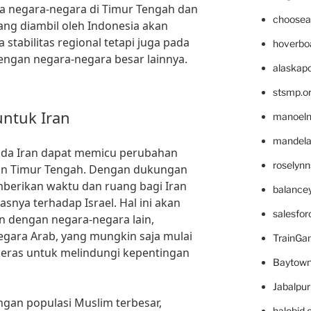
 negara-negara di Timur Tengah dan
choosea
ang diambil oleh Indonesia akan
stabilitas regional tetapi juga pada
hoverbo
engan negara-negara besar lainnya.
alaskapo
stsmp.o
ntuk Iran
manoel
mandelae
ada Iran dapat memicu perubahan
roselyn
san Timur Tengah. Dengan dukungan
mberikan waktu dan ruang bagi Iran
balance
snya terhadap Israel. Hal ini akan
salesfo
 dengan negara-negara lain,
egara Arab, yang mungkin saja mulai
TrainG
keras untuk melindungi kepentingan
Baytown
Jabalpu
ngan populasi Muslim terbesar,
halobjd