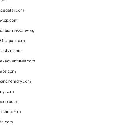
enceqatar.com
aApp.com
eofbusinessdfw.org
OfJapan.com
ifestyle.com
eekadventures.com
labs.com
leanchemdry.com
ing.com
acee.com
ntshop.com
te.com