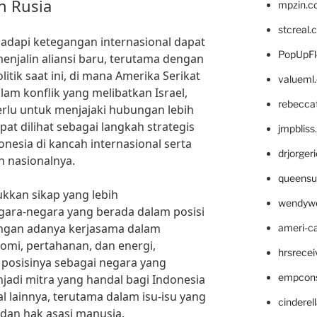
n Rusia
mpzin.c
stcreal.
adapi ketegangan internasional dapat
PopUpFl
njalin aliansi baru, terutama dengan
itik saat ini, di mana Amerika Serikat
valueml
am konflik yang melibatkan Israel,
rebecca
rlu untuk menjajaki hubungan lebih
pat dilihat sebagai langkah strategis
jmpblis
nesia di kancah internasional serta
drjorger
n nasionalnya.
queensu
ukkan sikap yang lebih
wendyw
ara-negara yang berada dalam posisi
ngan adanya kerjasama dalam
ameri-
omi, pertahanan, dan energi,
hrsrece
posisinya sebagai negara yang
empcon
njadi mitra yang handal bagi Indonesia
l lainnya, terutama dalam isu-isu yang
cinderel
dan hak asasi manusia.