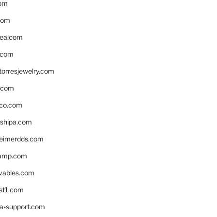
om
com
ea.com
.com
torresjewelry.com
s.com
ico.com
shipa.com
eimerdds.com
camp.com
ivables.com
st1.com
la-support.com