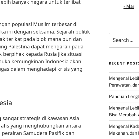
ebih banyak negara untuk terlibat
« Mar
ngan populasi Muslim terbesar di
a ini dengan seksama. Sejarah politik
Search
dak terikat pada blok mana pun dan
for:
g Palestina dapat mengarah pada
berpihak kepada Rusia jika situasi
uka kemungkinan Indonesia akan
RECENT POST
egas dalam menghadapi krisis yang
Mengenal Lebih
Perawatan, da
Panduan Lengk
esia
Mengenal Lebi
Bisa Merubah 
g sangat strategis di kawasan Asia
rafis yang menghubungkan antara
Mengenal Kadal
a perairan Samudera Pasifik dan
Makanan, dan 