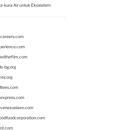
a-kura Air untuk Ekosistem
hcareers.com
xperience.com
edthefilm.com
ds-bg.org
ves.org
tees.com
rsexpress.com
venezuelaen.com
oodfoodcorporation.com
nnt.com