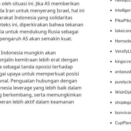
leh situasi ini. Jika AS memberikan
a Iran untuk menyerang Israel, hal ini
intellig
rakat Indonesia yang solidaritas
PikaPik
nteks ini, diperkirakan bahwa tekanan
takecar
ia untuk mendukung Rusia sebagai
pengaruh AS akan semakin kuat.
Hamada
VersifyL
, Indonesia mungkin akan
alin kemitraan lebih erat dengan
kingscr
ya sebagai tanda oposisi terhadap
antaeus
bagai upaya untuk memperkuat posisi
sional. Penguatan hubungan dengan
purelyc
esia leverage yang lebih baik dalam
WishOp
ang berkembang, serta memungkinkan
eran lebih aktif dalam keamanan
shopleg
bonviva
CupPlan