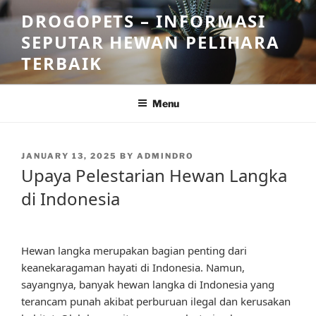
Skip
DROGOPETS – INFORMASI
to
SEPUTAR HEWAN PELIHARA
content
TERBAIK
Menu
POSTED
JANUARY 13, 2025
BY
ADMINDRO
ON
Upaya Pelestarian Hewan Langka
di Indonesia
Hewan langka merupakan bagian penting dari
keanekaragaman hayati di Indonesia. Namun,
sayangnya, banyak hewan langka di Indonesia yang
terancam punah akibat perburuan ilegal dan kerusakan