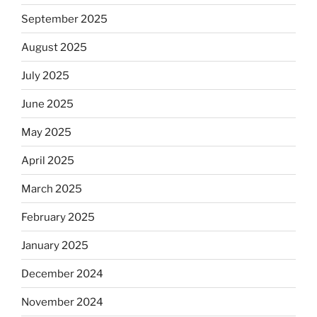
September 2025
August 2025
July 2025
June 2025
May 2025
April 2025
March 2025
February 2025
January 2025
December 2024
November 2024