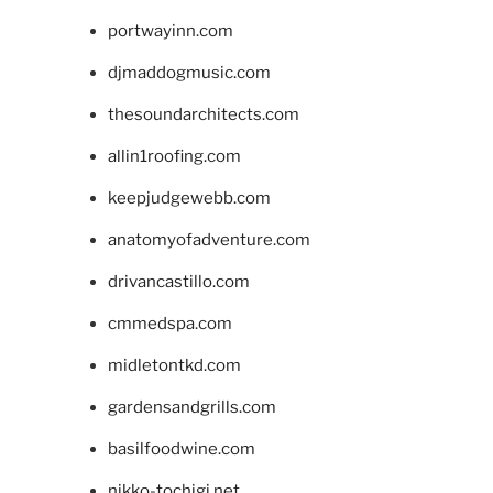
portwayinn.com
djmaddogmusic.com
thesoundarchitects.com
allin1roofing.com
keepjudgewebb.com
anatomyofadventure.com
drivancastillo.com
cmmedspa.com
midletontkd.com
gardensandgrills.com
basilfoodwine.com
nikko-tochigi.net