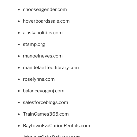
chooseagender.com
hoverboardssale.com
alaskapolitics.com
stsmp.org
manoelneves.com
mandelaeffectlibrary.com
roselynns.com
balanceyoganj.com
salesforceblogs.com
TrainGames365.com
BaytownEvaCationRentals.com