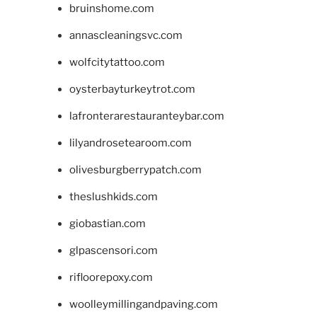
bruinshome.com
annascleaningsvc.com
wolfcitytattoo.com
oysterbayturkeytrot.com
lafronterarestauranteybar.com
lilyandrosetearoom.com
olivesburgberrypatch.com
theslushkids.com
giobastian.com
glpascensori.com
rifloorepoxy.com
woolleymillingandpaving.com