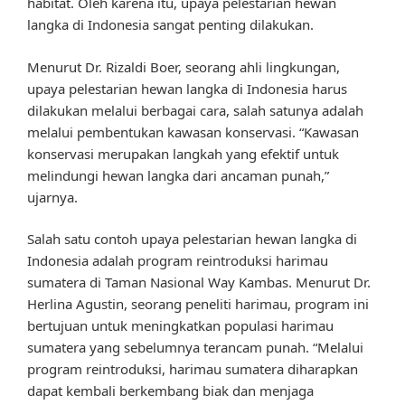
habitat. Oleh karena itu, upaya pelestarian hewan
langka di Indonesia sangat penting dilakukan.
Menurut Dr. Rizaldi Boer, seorang ahli lingkungan,
upaya pelestarian hewan langka di Indonesia harus
dilakukan melalui berbagai cara, salah satunya adalah
melalui pembentukan kawasan konservasi. “Kawasan
konservasi merupakan langkah yang efektif untuk
melindungi hewan langka dari ancaman punah,”
ujarnya.
Salah satu contoh upaya pelestarian hewan langka di
Indonesia adalah program reintroduksi harimau
sumatera di Taman Nasional Way Kambas. Menurut Dr.
Herlina Agustin, seorang peneliti harimau, program ini
bertujuan untuk meningkatkan populasi harimau
sumatera yang sebelumnya terancam punah. “Melalui
program reintroduksi, harimau sumatera diharapkan
dapat kembali berkembang biak dan menjaga