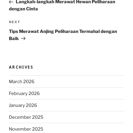
Post
Langkah-langkah Merawat Hewan Peliharaan
dengan Cinta
Next
NEXT
Post
Tips Merawat Anjing Peliharaan Termahal dengan
Baik
ARCHIVES
March 2026
February 2026
January 2026
December 2025
November 2025