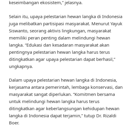
keseimbangan ekosistem,” jelasnya.
Selain itu, upaya pelestarian hewan langka di Indonesia
juga melibatkan partisipasi masyarakat. Menurut Yayuk
Siswanto, seorang aktivis lingkungan, masyarakat
memiliki peran penting dalam melindungi hewan
langka. “Edukasi dan kesadaran masyarakat akan
pentingnya pelestarian hewan langka harus terus
ditingkatkan agar upaya pelestarian dapat berhasil,”
ungkapnya.
Dalam upaya pelestarian hewan langka di Indonesia,
kerjasama antara pemerintah, lembaga konservasi, dan
masyarakat sangat diperlukan. “Komitmen bersama
untuk melindungi hewan langka harus terus
ditingkatkan agar keberlangsungan kehidupan hewan
langka di Indonesia dapat terjamin,” tutup Dr. Rizaldi
Boer.