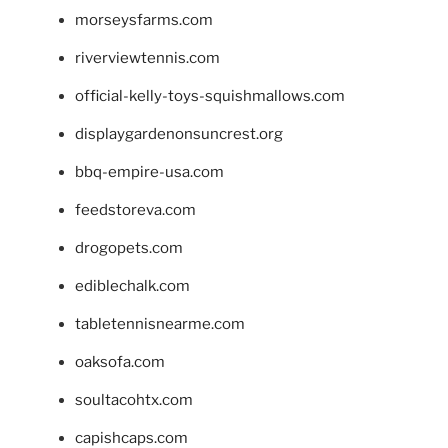
morseysfarms.com
riverviewtennis.com
official-kelly-toys-squishmallows.com
displaygardenonsuncrest.org
bbq-empire-usa.com
feedstoreva.com
drogopets.com
ediblechalk.com
tabletennisnearme.com
oaksofa.com
soultacohtx.com
capishcaps.com