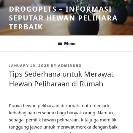
Skip
DROGOPETS – INFORMASI
to
SEPUTAR HEWAN PELIHARA
content
TERBAIK
Menu
POSTED
JANUARY 10, 2025
BY
ADMINDRO
ON
Tips Sederhana untuk Merawat
Hewan Peliharaan di Rumah
Punya hewan peliharaan di rumah tentu menjadi
kebahagiaan tersendiri bagi banyak orang. Namun,
sebagai pemilik hewan peliharaan, kita juga memiliki
tanggung jawab untuk merawat mereka dengan baik.