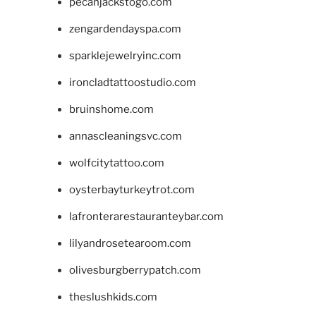
pecanjackstogo.com
zengardendayspa.com
sparklejewelryinc.com
ironcladtattoostudio.com
bruinshome.com
annascleaningsvc.com
wolfcitytattoo.com
oysterbayturkeytrot.com
lafronterarestauranteybar.com
lilyandrosetearoom.com
olivesburgberrypatch.com
theslushkids.com