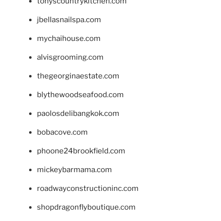
tonyscountrykitchen.com
jbellasnailspa.com
mychaihouse.com
alvisgrooming.com
thegeorginaestate.com
blythewoodseafood.com
paolosdelibangkok.com
bobacove.com
phoone24brookfield.com
mickeybarmama.com
roadwayconstructioninc.com
shopdragonflyboutique.com