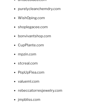
purelycleanchemdry.com
WishOping.com
shoplegacee.com
bonvivantshop.com
CupPlante.com
mpzin.com
stcreal.com
PopUpFlea.com
valueml.com
rebeccatorresjewelry.com
jmpbliss.com