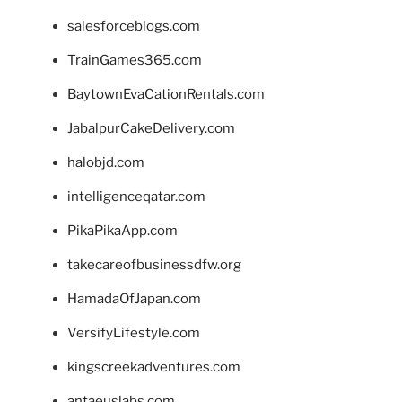
salesforceblogs.com
TrainGames365.com
BaytownEvaCationRentals.com
JabalpurCakeDelivery.com
halobjd.com
intelligenceqatar.com
PikaPikaApp.com
takecareofbusinessdfw.org
HamadaOfJapan.com
VersifyLifestyle.com
kingscreekadventures.com
antaeuslabs.com