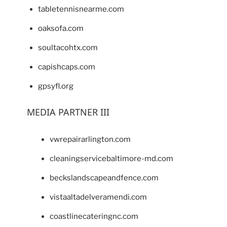
tabletennisnearme.com
oaksofa.com
soultacohtx.com
capishcaps.com
gpsyfl.org
MEDIA PARTNER III
vwrepairarlington.com
cleaningservicebaltimore-md.com
beckslandscapeandfence.com
vistaaltadelveramendi.com
coastlinecateringnc.com