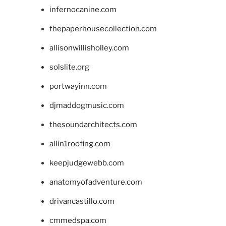
infernocanine.com
thepaperhousecollection.com
allisonwillisholley.com
solslite.org
portwayinn.com
djmaddogmusic.com
thesoundarchitects.com
allin1roofing.com
keepjudgewebb.com
anatomyofadventure.com
drivancastillo.com
cmmedspa.com