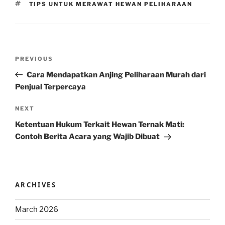
TAGS
TIPS UNTUK MERAWAT HEWAN PELIHARAAN
Post
Previous
PREVIOUS
navigation
Post
Cara Mendapatkan Anjing Peliharaan Murah dari
Penjual Terpercaya
Next
NEXT
Post
Ketentuan Hukum Terkait Hewan Ternak Mati:
Contoh Berita Acara yang Wajib Dibuat
ARCHIVES
March 2026