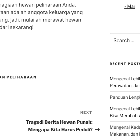
agiaan hewan peliharaan Anda.
« Mar
raan adalah anggota keluarga yang
yang. Jadi, mulailah merawat hewan
dari sekarang!
Search
for:
RECENT POST
AN PELIHARAAN
Mengenal Lebih
Perawatan, da
Panduan Lengk
Mengenal Lebi
NEXT
Next
Bisa Merubah 
Post
Tragedi Berita Hewan Punah:
Mengenal Kadal
Mengapa Kita Harus Peduli?
Makanan, dan 