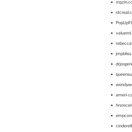
mpzin.c
stcreal.
PopUpFl
valueml
rebecca
jmpblis
drjorger
queensu
wendyw
ameri-
hrsrece
empcon
cinderel