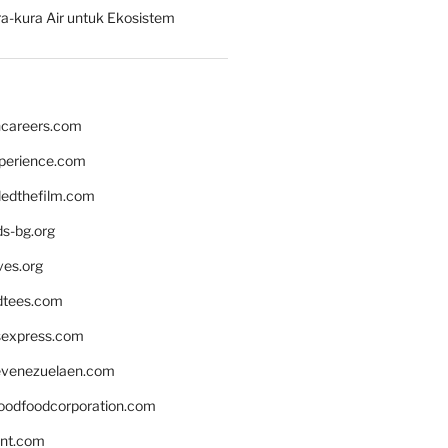
a-kura Air untuk Ekosistem
hcareers.com
xperience.com
edthefilm.com
ds-bg.org
ves.org
tees.com
rsexpress.com
venezuelaen.com
oodfoodcorporation.com
nnt.com