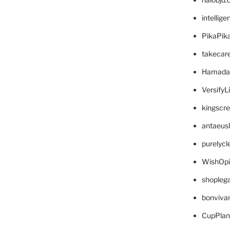
intellig
PikaPik
takecar
Hamada
VersifyL
kingscr
antaeus
purelyc
WishOp
shopleg
bonviva
CupPlan