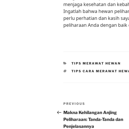
menjaga kesehatan dan kebah
Ingatlah bahwa hewan peliha
perlu perhatian dan kasih sa
peliharaan Anda dengan baik 
CATEGORIES
TIPS MERAWAT HEWAN
TAGS
TIPS CARA MERAWAT HEW
Post
Previous
PREVIOUS
navigation
Post
Makna Kehilangan Anjing
Peliharaan: Tanda-Tanda dan
Penjelasannya