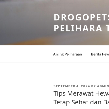
Skip
to
DROGOPETS
content
PELIHARA 
Anjing Peliharaan
Berita He
POSTED
SEPTEMBER 4, 2024
BY
ADMI
ON
Tips Merawat Hew
Tetap Sehat dan B