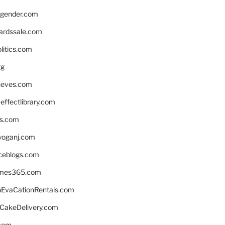
gender.com
ardssale.com
litics.com
rg
neves.com
ffectlibrary.com
ns.com
yoganj.com
rceblogs.com
ames365.com
EvaCationRentals.com
rCakeDelivery.com
.com