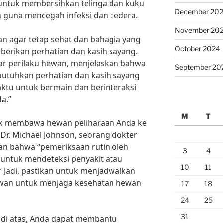
untuk membersihkan telinga dan kuku
December 20
n guna mencegah infeksi dan cedera.
November 20
n agar tetap sehat dan bahagia yang
October 2024
berikan perhatian dan kasih sayang.
ar perilaku hewan, menjelaskan bahwa
September 20
utuhkan perhatian dan kasih sayang
ktu untuk bermain dan berinteraksi
a.”
M
T
tuk membawa hewan peliharaan Anda ke
 Dr. Michael Johnson, seorang dokter
n bahwa “pemeriksaan rutin oleh
3
4
 untuk mendeteksi penyakit atau
10
11
” Jadi, pastikan untuk menjadwalkan
ewan untuk menjaga kesehatan hewan
17
18
24
25
31
 di atas, Anda dapat membantu