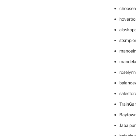
choosea
hoverbo
alaskapo
stsmp.o
manoel
mandelae
roselyn
balance
salesfo
TrainG
Baytown
Jabalpu
halobjd