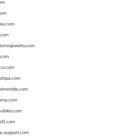
om
com
ea.com
.com
torresjewelry.com
s.com
ico.com
shipa.com
eimerdds.com
camp.com
ivables.com
st1.com
la-support.com