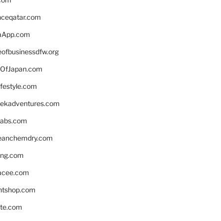
enceqatar.com
aApp.com
eofbusinessdfw.org
OfJapan.com
ifestyle.com
eekadventures.com
labs.com
leanchemdry.com
ing.com
acee.com
ntshop.com
te.com