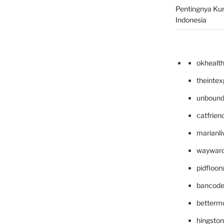
Pentingnya Kur
Indonesia
okhealt
theinte
unbound
catfrien
marianli
wayward
pidfloo
bancode
betterm
hingsto