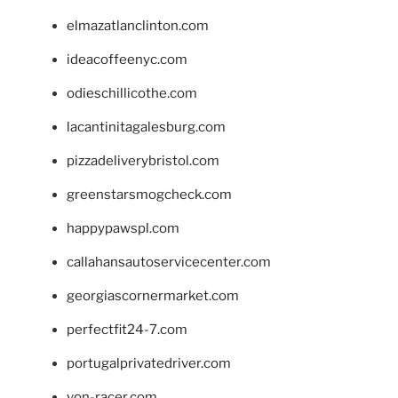
elmazatlanclinton.com
ideacoffeenyc.com
odieschillicothe.com
lacantinitagalesburg.com
pizzadeliverybristol.com
greenstarsmogcheck.com
happypawspl.com
callahansautoservicecenter.com
georgiascornermarket.com
perfectfit24-7.com
portugalprivatedriver.com
von-racer.com