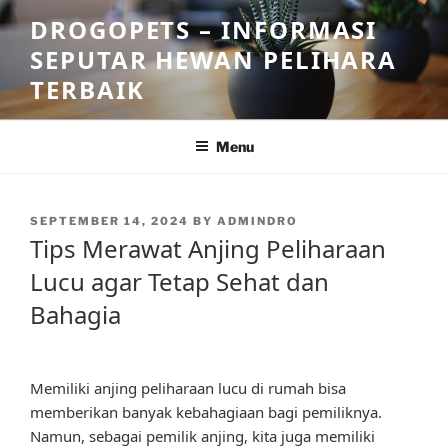
Skip
DROGOPETS – INFORMASI
to
SEPUTAR HEWAN PELIHARA
content
TERBAIK
Menu
POSTED
SEPTEMBER 14, 2024
BY
ADMINDRO
ON
Tips Merawat Anjing Peliharaan
Lucu agar Tetap Sehat dan
Bahagia
Memiliki anjing peliharaan lucu di rumah bisa
memberikan banyak kebahagiaan bagi pemiliknya.
Namun, sebagai pemilik anjing, kita juga memiliki