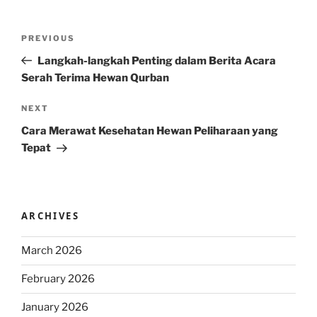
Post
Previous
PREVIOUS
navigation
Post
Langkah-langkah Penting dalam Berita Acara
Serah Terima Hewan Qurban
Next
NEXT
Post
Cara Merawat Kesehatan Hewan Peliharaan yang
Tepat
ARCHIVES
March 2026
February 2026
January 2026