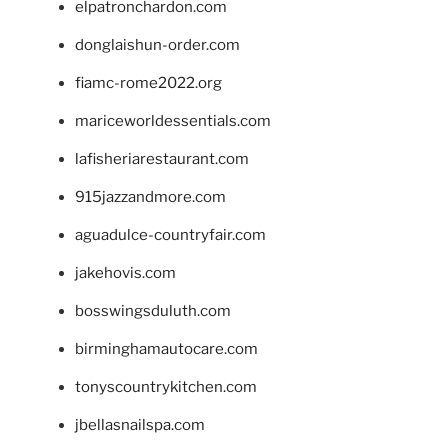
elpatronchardon.com
donglaishun-order.com
fiamc-rome2022.org
mariceworldessentials.com
lafisheriarestaurant.com
915jazzandmore.com
aguadulce-countryfair.com
jakehovis.com
bosswingsduluth.com
birminghamautocare.com
tonyscountrykitchen.com
jbellasnailspa.com