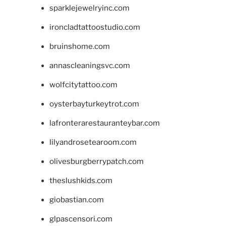
sparklejewelryinc.com
ironcladtattoostudio.com
bruinshome.com
annascleaningsvc.com
wolfcitytattoo.com
oysterbayturkeytrot.com
lafronterarestauranteybar.com
lilyandrosetearoom.com
olivesburgberrypatch.com
theslushkids.com
giobastian.com
glpascensori.com