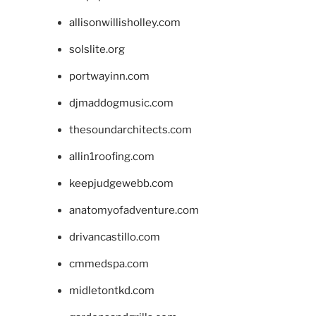
allisonwillisholley.com
solslite.org
portwayinn.com
djmaddogmusic.com
thesoundarchitects.com
allin1roofing.com
keepjudgewebb.com
anatomyofadventure.com
drivancastillo.com
cmmedspa.com
midletontkd.com