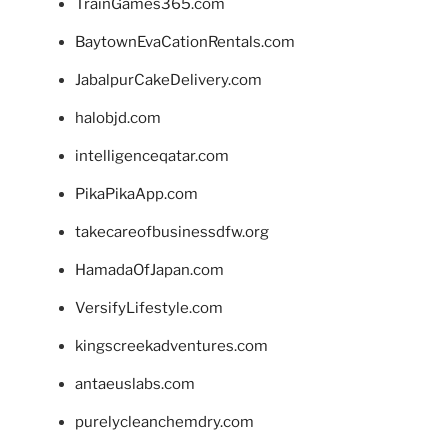
TrainGames365.com
BaytownEvaCationRentals.com
JabalpurCakeDelivery.com
halobjd.com
intelligenceqatar.com
PikaPikaApp.com
takecareofbusinessdfw.org
HamadaOfJapan.com
VersifyLifestyle.com
kingscreekadventures.com
antaeuslabs.com
purelycleanchemdry.com