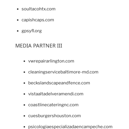
soultacohtx.com
capishcaps.com
gpsyfl.org
MEDIA PARTNER III
vwrepairarlington.com
cleaningservicebaltimore-md.com
beckslandscapeandfence.com
vistaaltadelveramendi.com
coastlinecateringnc.com
cuesburgershouston.com
psicologiaespecializadaencampeche.com