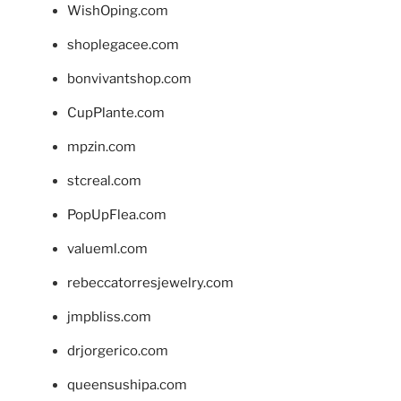
WishOping.com
shoplegacee.com
bonvivantshop.com
CupPlante.com
mpzin.com
stcreal.com
PopUpFlea.com
valueml.com
rebeccatorresjewelry.com
jmpbliss.com
drjorgerico.com
queensushipa.com