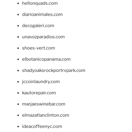
hellonquads.com
diarioanimales.com
decogaleri.com
unavozparadios.com
shoes-vert.com
elbotanicopanama.com
shadyoaksrockportrvpark.com
jccoinlaundry.com
kautorepair.com
marjaeswinebar.com
elmazatlanclinton.com
ideacoffeenyc.com