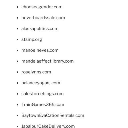
chooseagender.com
hoverboardssale.com
alaskapolitics.com
stsmp.org
manoelneves.com
mandelaeffectlibrary.com
roselynns.com
balanceyoganj.com
salesforceblogs.com
TrainGames365.com
BaytownEvaCationRentals.com
JabalpurCakeDelivery.com