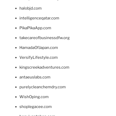
halobjd.com
intelligenceqatar.com
PikaPikaApp.com
takecareofbusinessdfw.org
HamadaOfJapan.com
VersifyLifestyle.com
kingscreekadventures.com
antaeuslabs.com
purelycleanchemdry.com
WishOping.com
shoplegacee.com