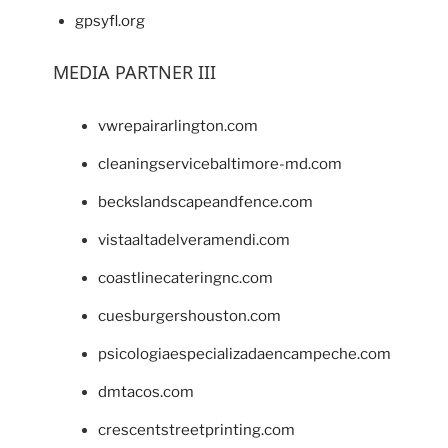
gpsyfl.org
MEDIA PARTNER III
vwrepairarlington.com
cleaningservicebaltimore-md.com
beckslandscapeandfence.com
vistaaltadelveramendi.com
coastlinecateringnc.com
cuesburgershouston.com
psicologiaespecializadaencampeche.com
dmtacos.com
crescentstreetprinting.com