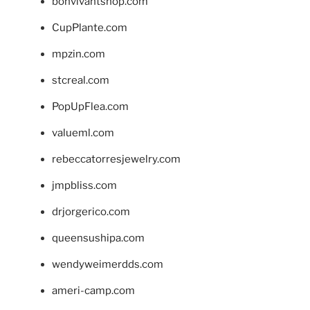
bonvivantshop.com
CupPlante.com
mpzin.com
stcreal.com
PopUpFlea.com
valueml.com
rebeccatorresjewelry.com
jmpbliss.com
drjorgerico.com
queensushipa.com
wendyweimerdds.com
ameri-camp.com