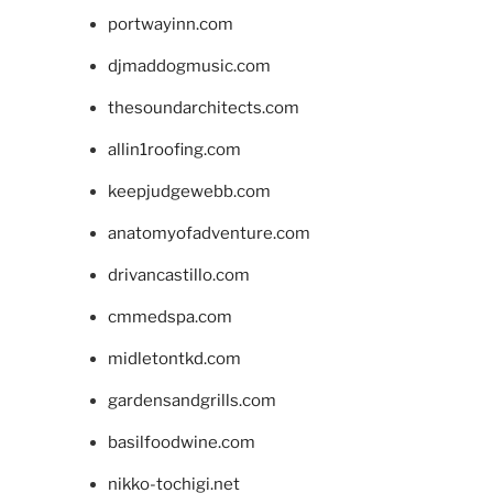
portwayinn.com
djmaddogmusic.com
thesoundarchitects.com
allin1roofing.com
keepjudgewebb.com
anatomyofadventure.com
drivancastillo.com
cmmedspa.com
midletontkd.com
gardensandgrills.com
basilfoodwine.com
nikko-tochigi.net