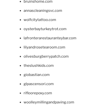
bruinshome.com
annascleaningsvc.com
wolfcitytattoo.com
oysterbayturkeytrot.com
lafronterarestauranteybar.com
lilyandrosetearoom.com
olivesburgberrypatch.com
theslushkids.com
giobastian.com
glpascensori.com
rifloorepoxy.com
woolleymillingandpaving.com