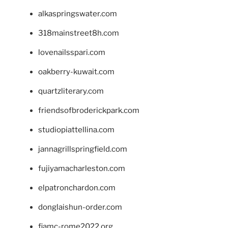
alkaspringswater.com
318mainstreet8h.com
lovenailsspari.com
oakberry-kuwait.com
quartzliterary.com
friendsofbroderickpark.com
studiopiattellina.com
jannagrillspringfield.com
fujiyamacharleston.com
elpatronchardon.com
donglaishun-order.com
fiamc-rome2022.org