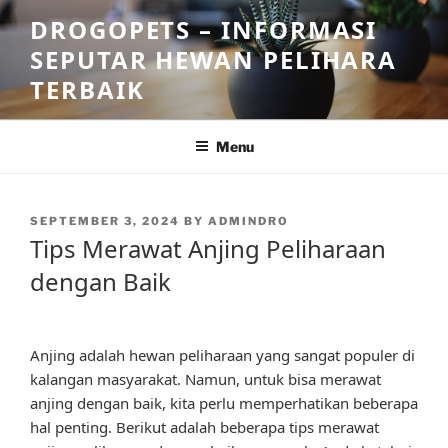
Skip
DROGOPETS – INFORMASI
to
SEPUTAR HEWAN PELIHARA
content
TERBAIK
Menu
POSTED
SEPTEMBER 3, 2024
BY
ADMINDRO
ON
Tips Merawat Anjing Peliharaan
dengan Baik
Anjing adalah hewan peliharaan yang sangat populer di
kalangan masyarakat. Namun, untuk bisa merawat
anjing dengan baik, kita perlu memperhatikan beberapa
hal penting. Berikut adalah beberapa tips merawat