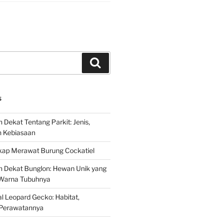
Search
S
 Dekat Tentang Parkit: Jenis,
n Kebiasaan
ap Merawat Burung Cockatiel
h Dekat Bunglon: Hewan Unik yang
Warna Tubuhnya
 Leopard Gecko: Habitat,
Perawatannya