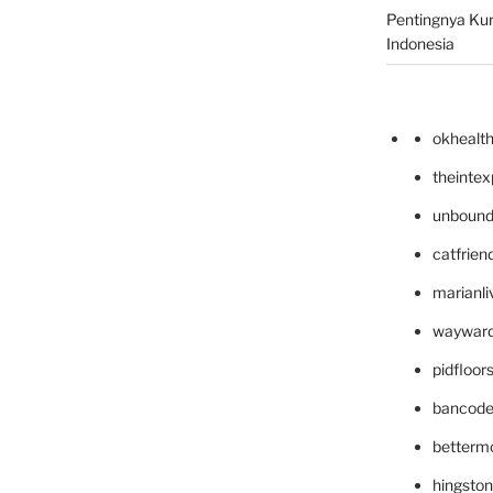
Pentingnya Kur
Indonesia
okhealt
theinte
unbound
catfrien
marianli
wayward
pidfloo
bancode
betterm
hingsto