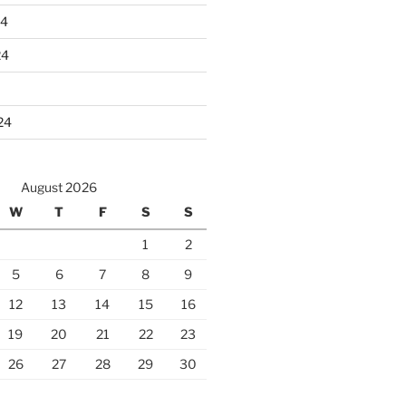
24
24
24
August 2026
W
T
F
S
S
1
2
5
6
7
8
9
12
13
14
15
16
19
20
21
22
23
26
27
28
29
30