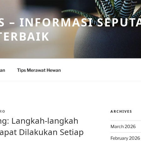
 – INFORMASI SEPUT
TERBAIK
wan
Tips Merawat Hewan
ARCHIVES
RO
ng: Langkah-langkah
March 2026
pat Dilakukan Setiap
February 2026