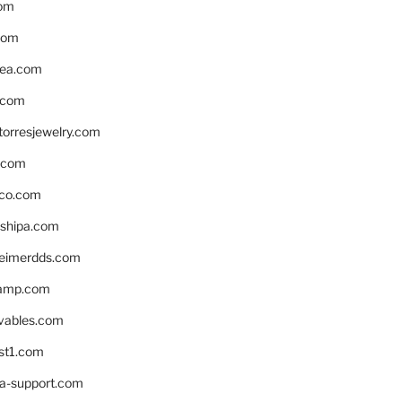
om
com
ea.com
.com
torresjewelry.com
s.com
ico.com
shipa.com
eimerdds.com
camp.com
ivables.com
st1.com
la-support.com