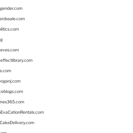
gender.com
ardssale.com
litics.com
rg
neves.com
ffectlibrary.com
ns.com
yoganj.com
rceblogs.com
ames365.com
EvaCationRentals.com
rCakeDelivery.com
.com