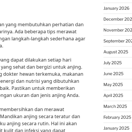
January 2026
December 20
aan yang membutuhkan perhatian dan
November 20
arinya. Ada beberapa tips merawat
engan langkah-langkah sederhana agar
September 20
a.
August 2025
ang dapat dilakukan setiap hari
July 2025
ang sehat dan bergizi untuk anjing.
ng dokter hewan terkemuka, makanan
June 2025
energi dan nutrisi yang dibutuhkan
May 2025
baik. Pastikan untuk memberikan
ngan ukuran dan jenis anjing Anda.
April 2025
March 2025
uk membersihkan dan merawat
. Mandikan anjing secara teratur dan
February 2025
ku anjing secara rutin. Hal ini akan
January 2025
kulit dan infeksi yang dapat