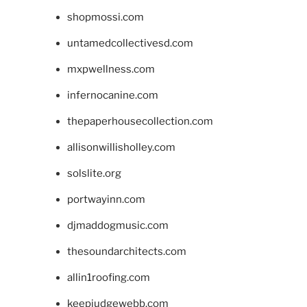
shopmossi.com
untamedcollectivesd.com
mxpwellness.com
infernocanine.com
thepaperhousecollection.com
allisonwillisholley.com
solslite.org
portwayinn.com
djmaddogmusic.com
thesoundarchitects.com
allin1roofing.com
keepjudgewebb.com