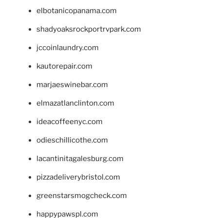
elbotanicopanama.com
shadyoaksrockportrvpark.com
jccoinlaundry.com
kautorepair.com
marjaeswinebar.com
elmazatlanclinton.com
ideacoffeenyc.com
odieschillicothe.com
lacantinitagalesburg.com
pizzadeliverybristol.com
greenstarsmogcheck.com
happypawspl.com