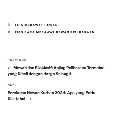
CATEGORIES
TIPS MERAWAT HEWAN
TAGS
TIPS CARA MERAWAT HEWAN PELIHARAAN
Post
Previous
PREVIOUS
navigation
Post
Mewah dan Eksklusif: Anjing Peliharaan Termahal
yang Dibeli dengan Harga Selangit
Next
NEXT
Post
Persiapan Hewan Kurban 2024: Apa yang Perlu
Diketahui