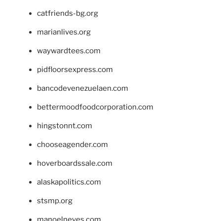
catfriends-bg.org
marianlives.org
waywardtees.com
pidfloorsexpress.com
bancodevenezuelaen.com
bettermoodfoodcorporation.com
hingstonnt.com
chooseagender.com
hoverboardssale.com
alaskapolitics.com
stsmp.org
manoelneves.com