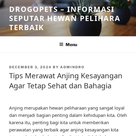
Skip
DROGOPETS – INFORMASI
to
SEPUTAR HEWAN PELIHARA
content
TERBAIK
Menu
POSTED
DECEMBER 3, 2024
BY
ADMINDRO
ON
Tips Merawat Anjing Kesayangan
Agar Tetap Sehat dan Bahagia
Anjing merupakan hewan peliharaan yang sangat loyal
dan menjadi bagian penting dalam kehidupan kita. Oleh
karena itu, penting bagi kita untuk memberikan
perawatan yang terbaik agar anjing kesayangan kita