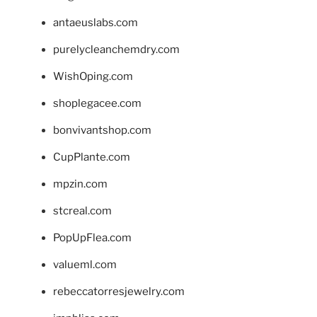
antaeuslabs.com
purelycleanchemdry.com
WishOping.com
shoplegacee.com
bonvivantshop.com
CupPlante.com
mpzin.com
stcreal.com
PopUpFlea.com
valueml.com
rebeccatorresjewelry.com