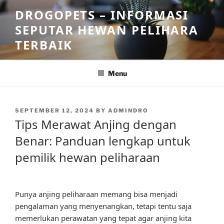
Skip
DROGOPETS – INFORMASI
to
SEPUTAR HEWAN PELIHARA
content
TERBAIK
Menu
POSTED
SEPTEMBER 12, 2024
BY
ADMINDRO
ON
Tips Merawat Anjing dengan
Benar: Panduan lengkap untuk
pemilik hewan peliharaan
Punya anjing peliharaan memang bisa menjadi
pengalaman yang menyenangkan, tetapi tentu saja
memerlukan perawatan yang tepat agar anjing kita