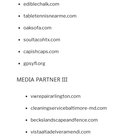
ediblechalk.com
tabletennisnearme.com
oaksofa.com
soultacohtx.com
capishcaps.com
gpsyfl.org
MEDIA PARTNER III
vwrepairarlington.com
cleaningservicebaltimore-md.com
beckslandscapeandfence.com
vistaaltadelveramendi.com