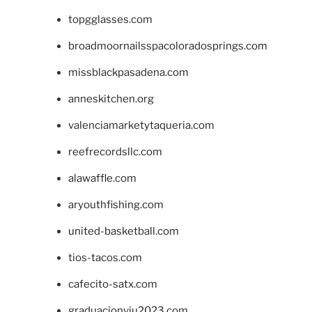
topgglasses.com
broadmoornailsspacoloradosprings.com
missblackpasadena.com
anneskitchen.org
valenciamarketytaqueria.com
reefrecordsllc.com
alawaffle.com
aryouthfishing.com
united-basketball.com
tios-tacos.com
cafecito-satx.com
graduacionviu2023.com