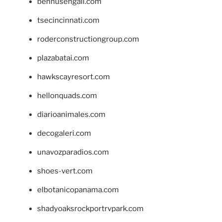
bennusehgall.com
tsecincinnati.com
roderconstructiongroup.com
plazabatai.com
hawkscayresort.com
hellonquads.com
diarioanimales.com
decogaleri.com
unavozparadios.com
shoes-vert.com
elbotanicopanama.com
shadyoaksrockportrvpark.com