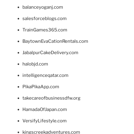
balanceyoganj.com
salesforceblogs.com
TrainGames365.com
BaytownEvaCationRentals.com
JabalpurCakeDelivery.com
halobjd.com
intelligenceqatar.com
PikaPikaApp.com
takecareofbusinessdfw.org
HamadaOfJapan.com
VersifyLifestyle.com
kingscreekadventures.com