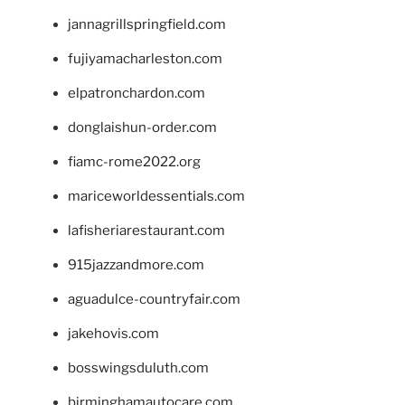
jannagrillspringfield.com
fujiyamacharleston.com
elpatronchardon.com
donglaishun-order.com
fiamc-rome2022.org
mariceworldessentials.com
lafisheriarestaurant.com
915jazzandmore.com
aguadulce-countryfair.com
jakehovis.com
bosswingsduluth.com
birminghamautocare.com