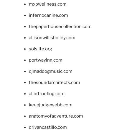
mxpwellness.com
infernocanine.com
thepaperhousecollection.com
allisonwillisholley.com
solslite.org
portwayinn.com
djmaddogmusic.com
thesoundarchitects.com
allin1roofing.com
keepjudgewebb.com
anatomyofadventure.com
drivancastillo.com