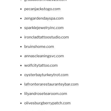
pecanjackstogo.com
zengardendayspa.com
sparklejewelryinc.com
ironcladtattoostudio.com
bruinshome.com
annascleaningsvc.com
wolfcitytattoo.com
oysterbayturkeytrot.com
lafronterarestauranteybar.com
lilyandrosetearoom.com
olivesburgberrypatch.com