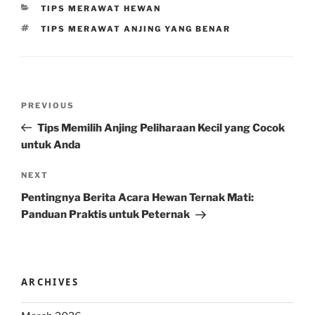
CATEGORIES
TIPS MERAWAT HEWAN
TAGS
TIPS MERAWAT ANJING YANG BENAR
Post
Previous
PREVIOUS
navigation
Post
Tips Memilih Anjing Peliharaan Kecil yang Cocok
untuk Anda
Next
NEXT
Post
Pentingnya Berita Acara Hewan Ternak Mati:
Panduan Praktis untuk Peternak
ARCHIVES