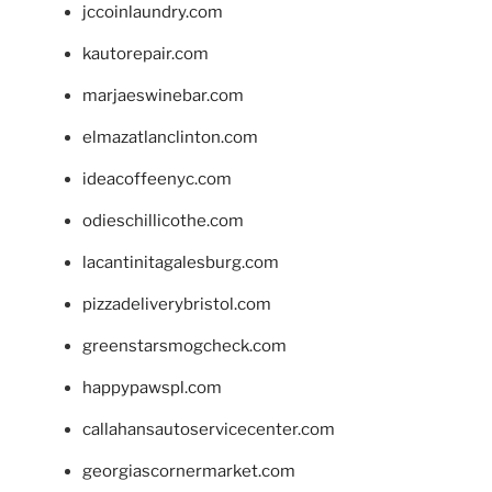
jccoinlaundry.com
kautorepair.com
marjaeswinebar.com
elmazatlanclinton.com
ideacoffeenyc.com
odieschillicothe.com
lacantinitagalesburg.com
pizzadeliverybristol.com
greenstarsmogcheck.com
happypawspl.com
callahansautoservicecenter.com
georgiascornermarket.com