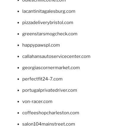
odieschillicothe.com
lacantinitagalesburg.com
pizzadeliverybristol.com
greenstarsmogcheck.com
happypawspl.com
callahansautoservicecenter.com
georgiascornermarket.com
perfectfit24-7.com
portugalprivatedriver.com
von-racer.com
coffeeshopcharleston.com
salon104mainstreet.com