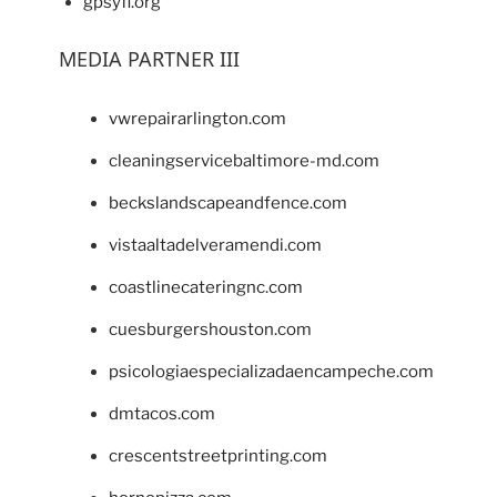
gpsyfl.org
MEDIA PARTNER III
vwrepairarlington.com
cleaningservicebaltimore-md.com
beckslandscapeandfence.com
vistaaltadelveramendi.com
coastlinecateringnc.com
cuesburgershouston.com
psicologiaespecializadaencampeche.com
dmtacos.com
crescentstreetprinting.com