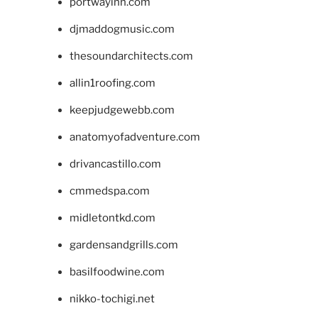
portwayinn.com
djmaddogmusic.com
thesoundarchitects.com
allin1roofing.com
keepjudgewebb.com
anatomyofadventure.com
drivancastillo.com
cmmedspa.com
midletontkd.com
gardensandgrills.com
basilfoodwine.com
nikko-tochigi.net