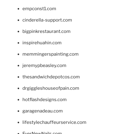
empconst1.com
cinderella-support.com
bigpinkrestaurant.com
inspirehuahin.com
memmingerspainting.com
jeremypbeasley.com
thesandwichdepotcos.com
drgiggleshouseofpain.com
hotflashdesigns.com
garagenadeau.com
lifestylechauffeurservice.com
EverNewNails.com