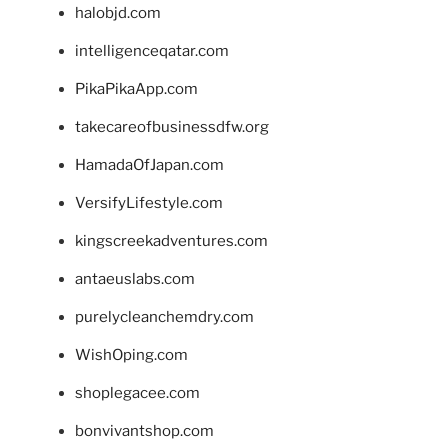
halobjd.com
intelligenceqatar.com
PikaPikaApp.com
takecareofbusinessdfw.org
HamadaOfJapan.com
VersifyLifestyle.com
kingscreekadventures.com
antaeuslabs.com
purelycleanchemdry.com
WishOping.com
shoplegacee.com
bonvivantshop.com