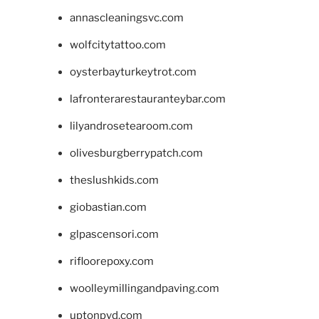
annascleaningsvc.com
wolfcitytattoo.com
oysterbayturkeytrot.com
lafronterarestauranteybar.com
lilyandrosetearoom.com
olivesburgberrypatch.com
theslushkids.com
giobastian.com
glpascensori.com
rifloorepoxy.com
woolleymillingandpaving.com
uptonpvd.com