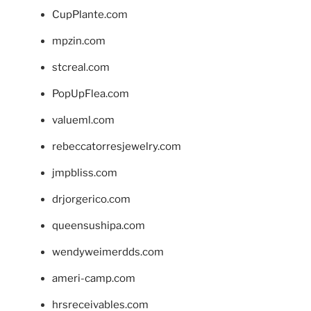
CupPlante.com
mpzin.com
stcreal.com
PopUpFlea.com
valueml.com
rebeccatorresjewelry.com
jmpbliss.com
drjorgerico.com
queensushipa.com
wendyweimerdds.com
ameri-camp.com
hrsreceivables.com