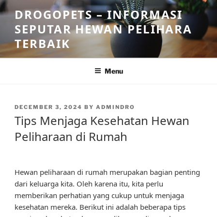
Skip
DROGOPETS – INFORMASI
to
SEPUTAR HEWAN PELIHARA
content
TERBAIK
Menu
POSTED
DECEMBER 3, 2024
BY
ADMINDRO
ON
Tips Menjaga Kesehatan Hewan
Peliharaan di Rumah
Hewan peliharaan di rumah merupakan bagian penting
dari keluarga kita. Oleh karena itu, kita perlu
memberikan perhatian yang cukup untuk menjaga
kesehatan mereka. Berikut ini adalah beberapa tips