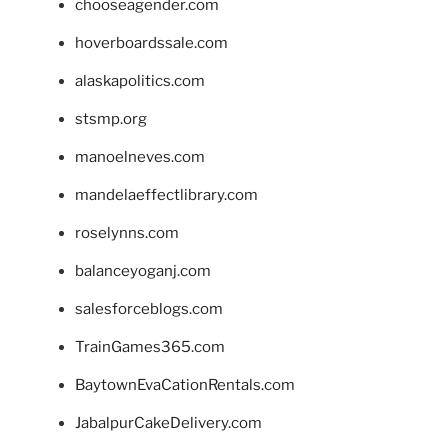
chooseagender.com
hoverboardssale.com
alaskapolitics.com
stsmp.org
manoelneves.com
mandelaeffectlibrary.com
roselynns.com
balanceyoganj.com
salesforceblogs.com
TrainGames365.com
BaytownEvaCationRentals.com
JabalpurCakeDelivery.com