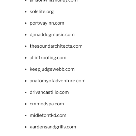
allisonwillisholley.com
solslite.org
portwayinn.com
djmaddogmusic.com
thesoundarchitects.com
allin1roofing.com
keepjudgewebb.com
anatomyofadventure.com
drivancastillo.com
cmmedspa.com
midletontkd.com
gardensandgrills.com