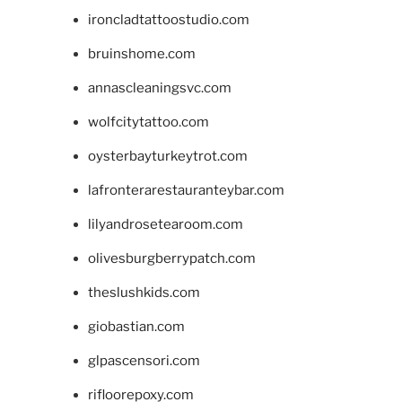
ironcladtattoostudio.com
bruinshome.com
annascleaningsvc.com
wolfcitytattoo.com
oysterbayturkeytrot.com
lafronterarestauranteybar.com
lilyandrosetearoom.com
olivesburgberrypatch.com
theslushkids.com
giobastian.com
glpascensori.com
rifloorepoxy.com