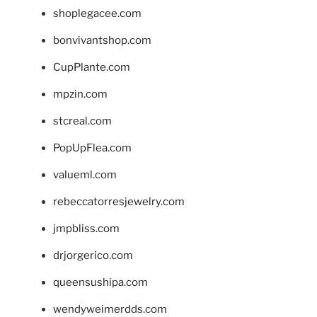
shoplegacee.com
bonvivantshop.com
CupPlante.com
mpzin.com
stcreal.com
PopUpFlea.com
valueml.com
rebeccatorresjewelry.com
jmpbliss.com
drjorgerico.com
queensushipa.com
wendyweimerdds.com