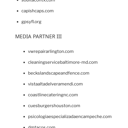
capishcaps.com
gpsyfl.org
MEDIA PARTNER III
vwrepairarlington.com
cleaningservicebaltimore-md.com
beckslandscapeandfence.com
vistaaltadelveramendi.com
coastlinecateringnc.com
cuesburgershouston.com
psicologiaespecializadaencampeche.com
dmtacos.com