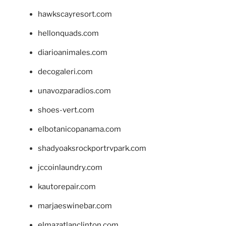
hawkscayresort.com
hellonquads.com
diarioanimales.com
decogaleri.com
unavozparadios.com
shoes-vert.com
elbotanicopanama.com
shadyoaksrockportrvpark.com
jccoinlaundry.com
kautorepair.com
marjaeswinebar.com
elmazatlanclinton.com