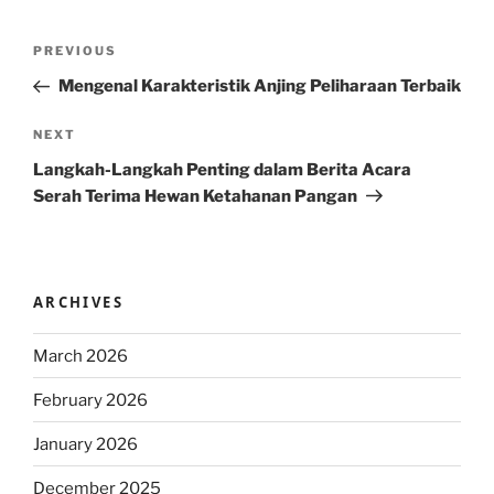
Post
Previous
PREVIOUS
navigation
Post
Mengenal Karakteristik Anjing Peliharaan Terbaik
Next
NEXT
Post
Langkah-Langkah Penting dalam Berita Acara
Serah Terima Hewan Ketahanan Pangan
ARCHIVES
March 2026
February 2026
January 2026
December 2025