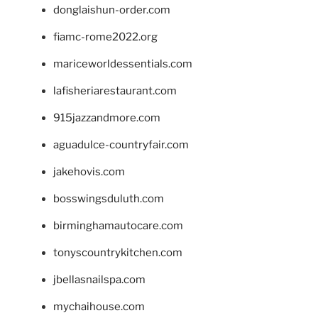
donglaishun-order.com
fiamc-rome2022.org
mariceworldessentials.com
lafisheriarestaurant.com
915jazzandmore.com
aguadulce-countryfair.com
jakehovis.com
bosswingsduluth.com
birminghamautocare.com
tonyscountrykitchen.com
jbellasnailspa.com
mychaihouse.com