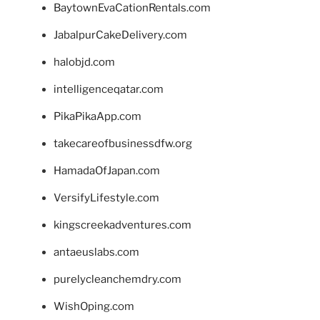
BaytownEvaCationRentals.com
JabalpurCakeDelivery.com
halobjd.com
intelligenceqatar.com
PikaPikaApp.com
takecareofbusinessdfw.org
HamadaOfJapan.com
VersifyLifestyle.com
kingscreekadventures.com
antaeuslabs.com
purelycleanchemdry.com
WishOping.com