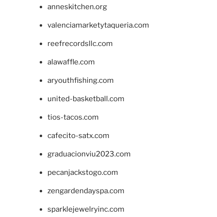
anneskitchen.org
valenciamarketytaqueria.com
reefrecordsllc.com
alawaffle.com
aryouthfishing.com
united-basketball.com
tios-tacos.com
cafecito-satx.com
graduacionviu2023.com
pecanjackstogo.com
zengardendayspa.com
sparklejewelryinc.com