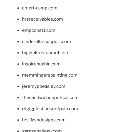
ameri-camp.com
hrsreceivables.com
empconst1.com
cinderella-support.com
bigpinkrestaurant.com
inspirehuahin.com
memmingerspainting.com
jeremypbeasley.com
thesandwichdepotcos.com
drgiggleshouseofpain.com
hotflashdesigns.com
garagenadeau.com