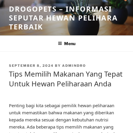
Skip
DROGOPETS – INFORMASI
to
SEPUTAR HEWAN PELIHARA
content
TERBAIK
Menu
POSTED
SEPTEMBER 8, 2024
BY
ADMINDRO
ON
Tips Memilih Makanan Yang Tepat
Untuk Hewan Peliharaan Anda
Penting bagi kita sebagai pemilik hewan peliharaan
untuk memastikan bahwa makanan yang diberikan
kepada mereka sesuai dengan kebutuhan nutrisi
mereka. Ada beberapa tips memilih makanan yang