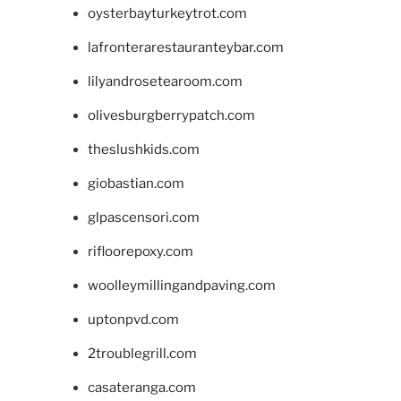
oysterbayturkeytrot.com
lafronterarestauranteybar.com
lilyandrosetearoom.com
olivesburgberrypatch.com
theslushkids.com
giobastian.com
glpascensori.com
rifloorepoxy.com
woolleymillingandpaving.com
uptonpvd.com
2troublegrill.com
casateranga.com