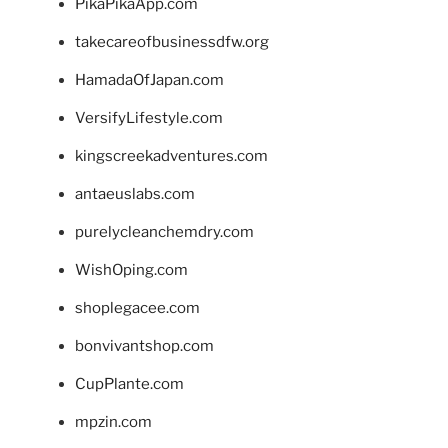
PikaPikaApp.com
takecareofbusinessdfw.org
HamadaOfJapan.com
VersifyLifestyle.com
kingscreekadventures.com
antaeuslabs.com
purelycleanchemdry.com
WishOping.com
shoplegacee.com
bonvivantshop.com
CupPlante.com
mpzin.com