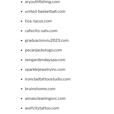
aryouthfishing.com
united-basketball.com
tios-tacos.com
cafecito-satx.com
graduacionviu2023.com
pecanjackstogo.com
zengardendayspa.com
sparklejewelryinc.com
ironcladtattoostudio.com
bruinshome.com
annascleaningsvc.com
wolfcitytattoo.com