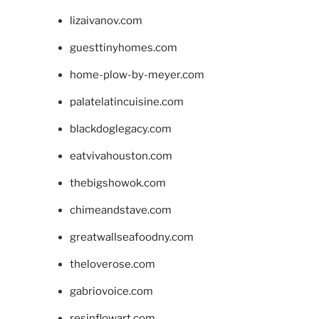
lizaivanov.com
guesttinyhomes.com
home-plow-by-meyer.com
palatelatincuisine.com
blackdoglegacy.com
eatvivahouston.com
thebigshowok.com
chimeandstave.com
greatwallseafoodny.com
theloverose.com
gabriovoice.com
resinflowart.com