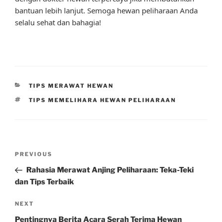
bantuan lebih lanjut. Semoga hewan peliharaan Anda
selalu sehat dan bahagia!
CATEGORIES
TIPS MERAWAT HEWAN
TAGS
TIPS MEMELIHARA HEWAN PELIHARAAN
Post
Previous
PREVIOUS
navigation
Post
Rahasia Merawat Anjing Peliharaan: Teka-Teki
dan Tips Terbaik
Next
NEXT
Post
Pentingnya Berita Acara Serah Terima Hewan