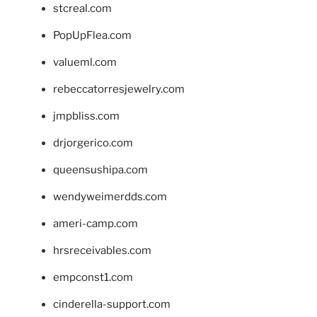
stcreal.com
PopUpFlea.com
valueml.com
rebeccatorresjewelry.com
jmpbliss.com
drjorgerico.com
queensushipa.com
wendyweimerdds.com
ameri-camp.com
hrsreceivables.com
empconst1.com
cinderella-support.com