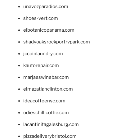
unavozparadios.com
shoes-vert.com
elbotanicopanama.com
shadyoaksrockportrvpark.com
jccoinlaundry.com
kautorepair.com
marjaeswinebar.com
elmazatlanclinton.com
ideacoffeenyc.com
odieschillicothe.com
lacantinitagalesburg.com
pizzadeliverybristol.com