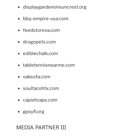
displaygardenonsuncrest.org
bbq-empire-usa.com
feedstoreva.com
drogopets.com
ediblechalk.com
tabletennisnearme.com
oaksofa.com
soultacohtx.com
capishcaps.com
gpsyfl.org
MEDIA PARTNER III