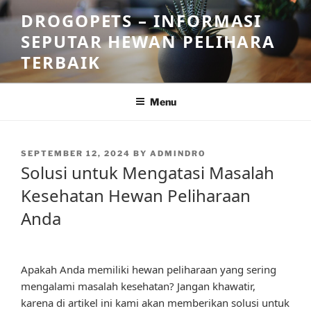
Skip
DROGOPETS – INFORMASI
to
SEPUTAR HEWAN PELIHARA
content
TERBAIK
Menu
POSTED
SEPTEMBER 12, 2024
BY
ADMINDRO
ON
Solusi untuk Mengatasi Masalah
Kesehatan Hewan Peliharaan
Anda
Apakah Anda memiliki hewan peliharaan yang sering
mengalami masalah kesehatan? Jangan khawatir,
karena di artikel ini kami akan memberikan solusi untuk