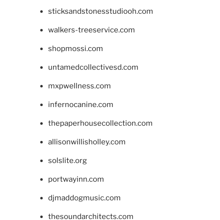
sticksandstonesstudiooh.com
walkers-treeservice.com
shopmossi.com
untamedcollectivesd.com
mxpwellness.com
infernocanine.com
thepaperhousecollection.com
allisonwillisholley.com
solslite.org
portwayinn.com
djmaddogmusic.com
thesoundarchitects.com