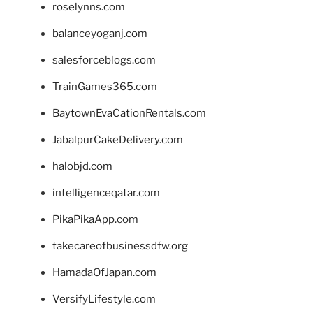
roselynns.com
balanceyoganj.com
salesforceblogs.com
TrainGames365.com
BaytownEvaCationRentals.com
JabalpurCakeDelivery.com
halobjd.com
intelligenceqatar.com
PikaPikaApp.com
takecareofbusinessdfw.org
HamadaOfJapan.com
VersifyLifestyle.com