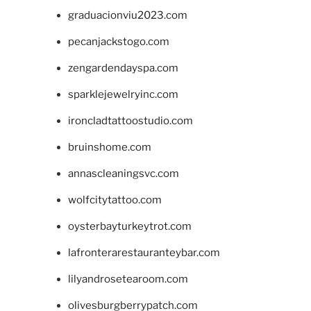
graduacionviu2023.com
pecanjackstogo.com
zengardendayspa.com
sparklejewelryinc.com
ironcladtattoostudio.com
bruinshome.com
annascleaningsvc.com
wolfcitytattoo.com
oysterbayturkeytrot.com
lafronterarestauranteybar.com
lilyandrosetearoom.com
olivesburgberrypatch.com