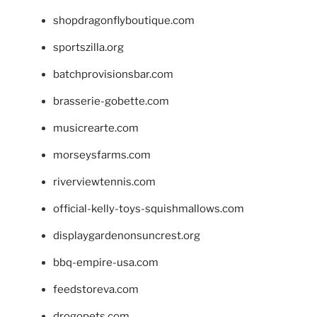
shopdragonflyboutique.com
sportszilla.org
batchprovisionsbar.com
brasserie-gobette.com
musicrearte.com
morseysfarms.com
riverviewtennis.com
official-kelly-toys-squishmallows.com
displaygardenonsuncrest.org
bbq-empire-usa.com
feedstoreva.com
drogopets.com