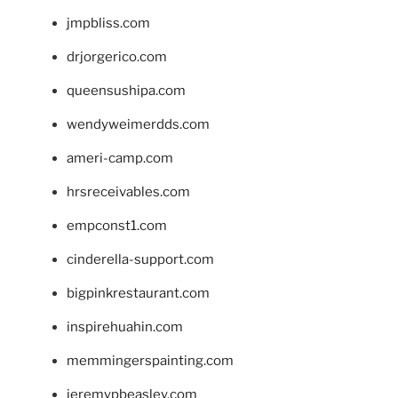
jmpbliss.com
drjorgerico.com
queensushipa.com
wendyweimerdds.com
ameri-camp.com
hrsreceivables.com
empconst1.com
cinderella-support.com
bigpinkrestaurant.com
inspirehuahin.com
memmingerspainting.com
jeremypbeasley.com