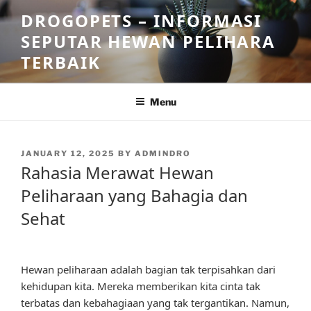
Skip
DROGOPETS – INFORMASI
to
SEPUTAR HEWAN PELIHARA
content
TERBAIK
Menu
POSTED
JANUARY 12, 2025
BY
ADMINDRO
ON
Rahasia Merawat Hewan
Peliharaan yang Bahagia dan
Sehat
Hewan peliharaan adalah bagian tak terpisahkan dari
kehidupan kita. Mereka memberikan kita cinta tak
terbatas dan kebahagiaan yang tak tergantikan. Namun,