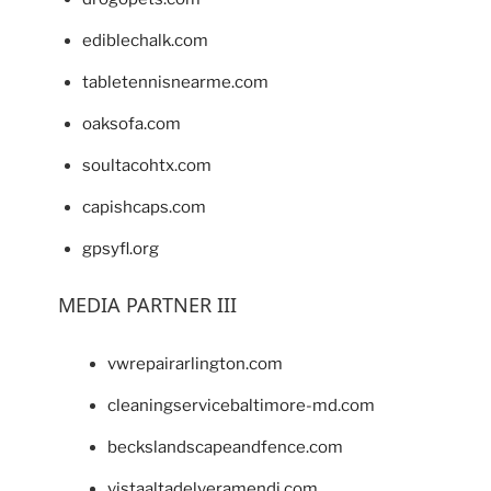
ediblechalk.com
tabletennisnearme.com
oaksofa.com
soultacohtx.com
capishcaps.com
gpsyfl.org
MEDIA PARTNER III
vwrepairarlington.com
cleaningservicebaltimore-md.com
beckslandscapeandfence.com
vistaaltadelveramendi.com