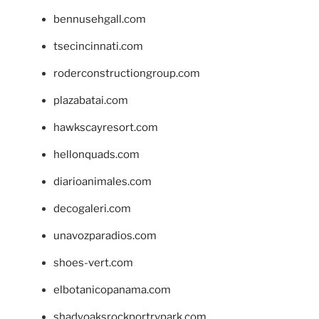
bennusehgall.com
tsecincinnati.com
roderconstructiongroup.com
plazabatai.com
hawkscayresort.com
hellonquads.com
diarioanimales.com
decogaleri.com
unavozparadios.com
shoes-vert.com
elbotanicopanama.com
shadyoaksrockportrvpark.com