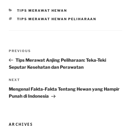
CATEGORIES
TIPS MERAWAT HEWAN
TAGS
TIPS MERAWAT HEWAN PELIHARAAN
Post
Previous
PREVIOUS
navigation
Post
Tips Merawat Anjing Peliharaan: Teka-Teki
Seputar Kesehatan dan Perawatan
Next
NEXT
Post
Mengenal Fakta-Fakta Tentang Hewan yang Hampir
Punah di Indonesia
ARCHIVES