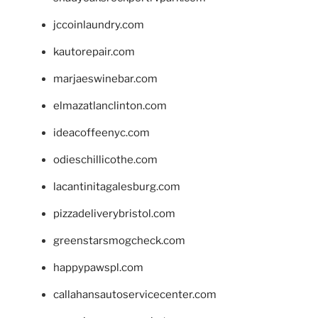
jccoinlaundry.com
kautorepair.com
marjaeswinebar.com
elmazatlanclinton.com
ideacoffeenyc.com
odieschillicothe.com
lacantinitagalesburg.com
pizzadeliverybristol.com
greenstarsmogcheck.com
happypawspl.com
callahansautoservicecenter.com