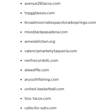
avenue26tacos.com
topgglasses.com
broadmoornailsspacoloradosprings.com
missblackpasadena.com
anneskitchen.org
valenciamarketytaqueria.com
reefrecordsllc.com
alawaffle.com
aryouthfishing.com
united-basketball.com
tios-tacos.com
cafecito-satx.com