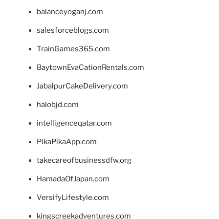
balanceyoganj.com
salesforceblogs.com
TrainGames365.com
BaytownEvaCationRentals.com
JabalpurCakeDelivery.com
halobjd.com
intelligenceqatar.com
PikaPikaApp.com
takecareofbusinessdfw.org
HamadaOfJapan.com
VersifyLifestyle.com
kingscreekadventures.com