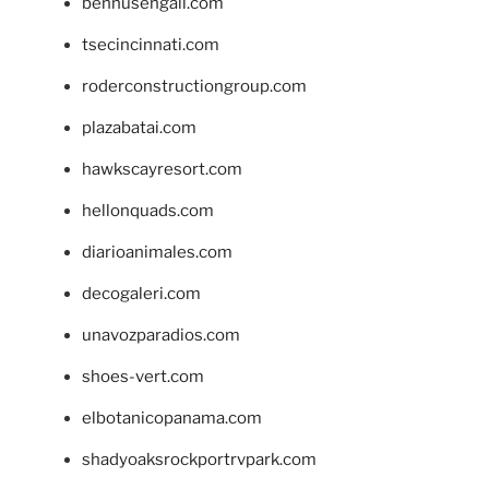
bennusehgall.com
tsecincinnati.com
roderconstructiongroup.com
plazabatai.com
hawkscayresort.com
hellonquads.com
diarioanimales.com
decogaleri.com
unavozparadios.com
shoes-vert.com
elbotanicopanama.com
shadyoaksrockportrvpark.com