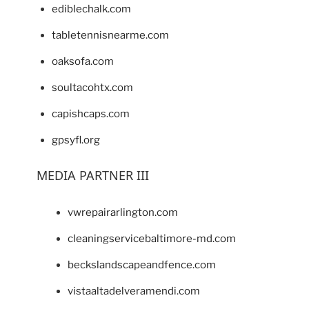
ediblechalk.com
tabletennisnearme.com
oaksofa.com
soultacohtx.com
capishcaps.com
gpsyfl.org
MEDIA PARTNER III
vwrepairarlington.com
cleaningservicebaltimore-md.com
beckslandscapeandfence.com
vistaaltadelveramendi.com