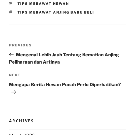
CATEGORIES
TIPS MERAWAT HEWAN
TAGS
TIPS MERAWAT ANJING BARU BELI
Post
Previous
PREVIOUS
navigation
Post
Mengenal Lebih Jauh Tentang Kematian Anjing
Peliharaan dan Artinya
Next
NEXT
Post
Mengapa Berita Hewan Punah Perlu Diperhatikan?
ARCHIVES