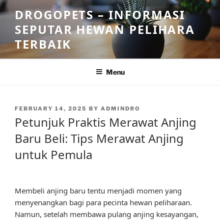
Skip
DROGOPETS – INFORMASI
to
SEPUTAR HEWAN PELIHARA
content
TERBAIK
Menu
POSTED
FEBRUARY 14, 2025
BY
ADMINDRO
ON
Petunjuk Praktis Merawat Anjing
Baru Beli: Tips Merawat Anjing
untuk Pemula
Membeli anjing baru tentu menjadi momen yang
menyenangkan bagi para pecinta hewan peliharaan.
Namun, setelah membawa pulang anjing kesayangan,