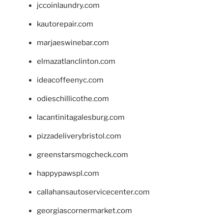
jccoinlaundry.com
kautorepair.com
marjaeswinebar.com
elmazatlanclinton.com
ideacoffeenyc.com
odieschillicothe.com
lacantinitagalesburg.com
pizzadeliverybristol.com
greenstarsmogcheck.com
happypawspl.com
callahansautoservicecenter.com
georgiascornermarket.com