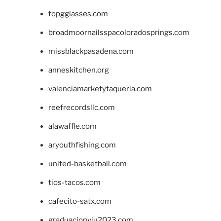
topgglasses.com
broadmoornailsspacoloradosprings.com
missblackpasadena.com
anneskitchen.org
valenciamarketytaqueria.com
reefrecordsllc.com
alawaffle.com
aryouthfishing.com
united-basketball.com
tios-tacos.com
cafecito-satx.com
graduacionviu2023.com