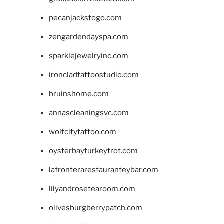
pecanjackstogo.com
zengardendayspa.com
sparklejewelryinc.com
ironcladtattoostudio.com
bruinshome.com
annascleaningsvc.com
wolfcitytattoo.com
oysterbayturkeytrot.com
lafronterarestauranteybar.com
lilyandrosetearoom.com
olivesburgberrypatch.com