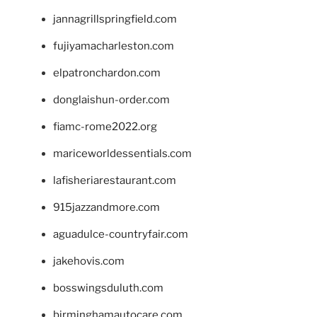
jannagrillspringfield.com
fujiyamacharleston.com
elpatronchardon.com
donglaishun-order.com
fiamc-rome2022.org
mariceworldessentials.com
lafisheriarestaurant.com
915jazzandmore.com
aguadulce-countryfair.com
jakehovis.com
bosswingsduluth.com
birminghamautocare.com