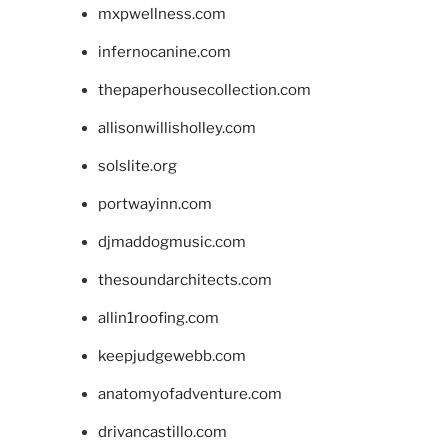
mxpwellness.com
infernocanine.com
thepaperhousecollection.com
allisonwillisholley.com
solslite.org
portwayinn.com
djmaddogmusic.com
thesoundarchitects.com
allin1roofing.com
keepjudgewebb.com
anatomyofadventure.com
drivancastillo.com