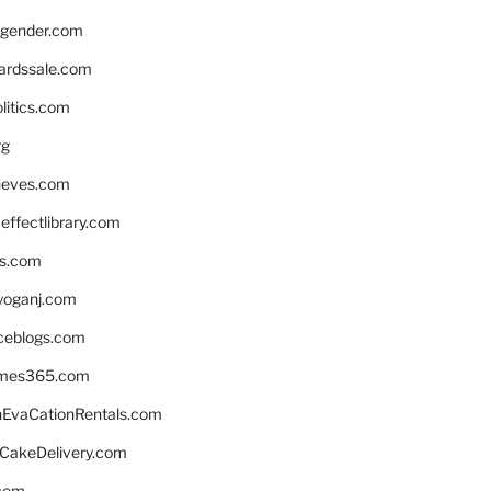
gender.com
ardssale.com
litics.com
rg
neves.com
ffectlibrary.com
ns.com
yoganj.com
rceblogs.com
ames365.com
EvaCationRentals.com
rCakeDelivery.com
.com