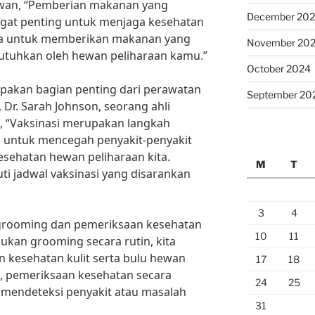
hewan, “Pemberian makanan yang
December 20
ngat penting untuk menjaga kesehatan
upa untuk memberikan makanan yang
November 20
utuhkan oleh hewan peliharaan kamu.”
October 2024
rupakan bagian penting dari perawatan
September 20
 Dr. Sarah Johnson, seorang ahli
, “Vaksinasi merupakan langkah
g untuk mencegah penyakit-penyakit
ehatan hewan peliharaan kita.
M
T
ti jadwal vaksinasi yang disarankan
3
4
 grooming dan pemeriksaan kesehatan
10
11
ukan grooming secara rutin, kita
 kesehatan kulit serta bulu hewan
17
18
tu, pemeriksaan kesehatan secara
24
25
 mendeteksi penyakit atau masalah
31