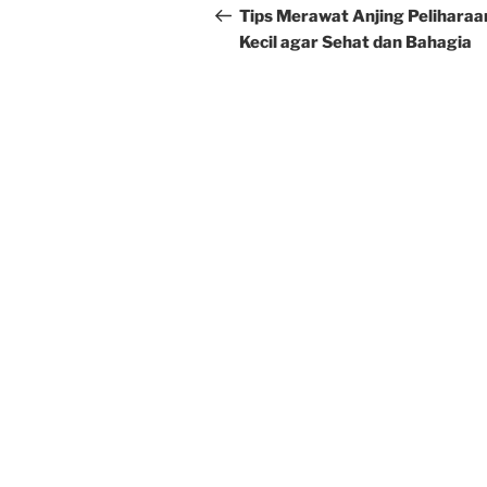
navigation
Post
Tips Merawat Anjing Peliharaa
Kecil agar Sehat dan Bahagia