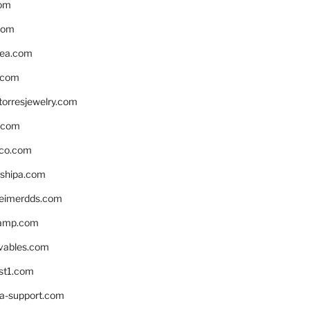
om
com
ea.com
.com
torresjewelry.com
s.com
ico.com
shipa.com
eimerdds.com
camp.com
ivables.com
st1.com
la-support.com