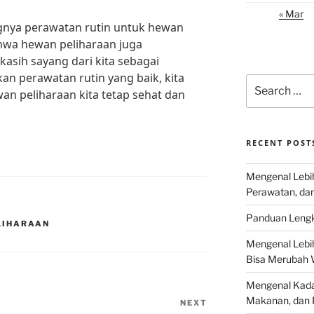
« Mar
ngnya perawatan rutin untuk hewan
hwa hewan peliharaan juga
sih sayang dari kita sebagai
n perawatan rutin yang baik, kita
Search
n peliharaan kita tetap sehat dan
for:
RECENT POST
Mengenal Lebih
Perawatan, da
Panduan Lengk
LIHARAAN
Mengenal Lebi
Bisa Merubah 
Mengenal Kadal
Makanan, dan 
NEXT
Next