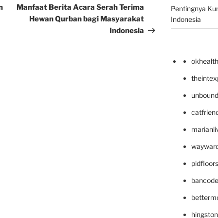
Post
n
Manfaat Berita Acara Serah Terima
Pentingnya Kur
Hewan Qurban bagi Masyarakat
Indonesia
Indonesia
okhealt
theinte
unbound
catfrien
marianli
wayward
pidfloo
bancode
betterm
hingsto