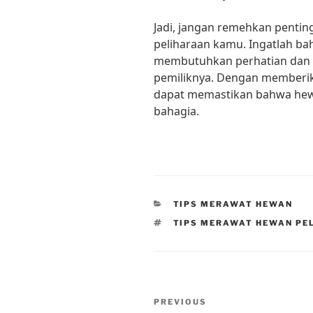
Jadi, jangan remehkan penti
peliharaan kamu. Ingatlah ba
membutuhkan perhatian dan ka
pemiliknya. Dengan memberika
dapat memastikan bahwa hewa
bahagia.
CATEGORIES
TIPS MERAWAT HEWAN
TAGS
TIPS MERAWAT HEWAN PE
Post
Previous
PREVIOUS