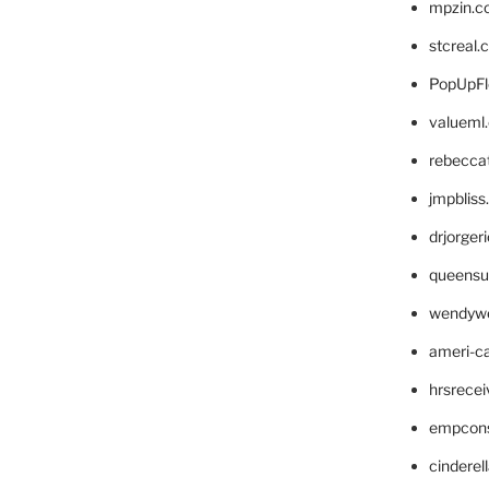
mpzin.c
stcreal.
PopUpFl
valueml
rebecca
jmpblis
drjorger
queensu
wendyw
ameri-
hrsrece
empcon
cinderel