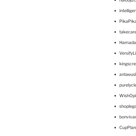
intellig
PikaPik
takecar
Hamada
VersifyL
kingscr
antaeus
purelyc
WishOp
shopleg
bonviva
CupPlan