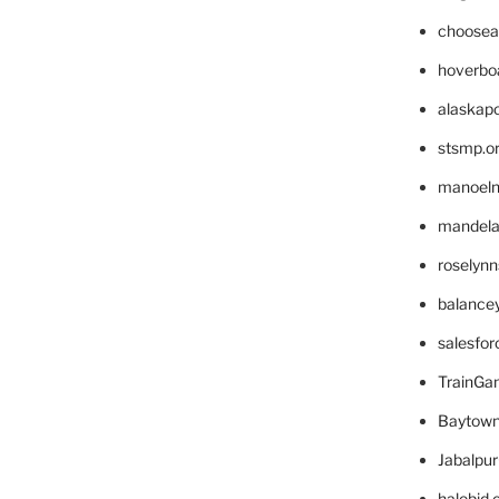
choosea
hoverbo
alaskapo
stsmp.o
manoel
mandelae
roselyn
balance
salesfo
TrainG
Baytown
Jabalpu
halobjd