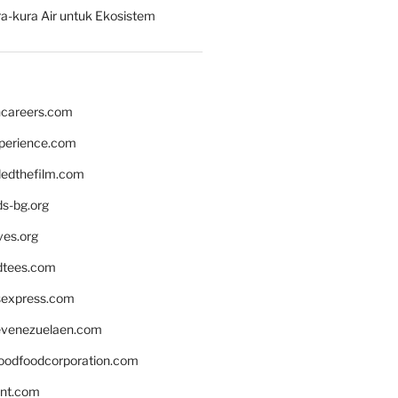
a-kura Air untuk Ekosistem
hcareers.com
xperience.com
edthefilm.com
ds-bg.org
ves.org
tees.com
rsexpress.com
venezuelaen.com
oodfoodcorporation.com
nnt.com