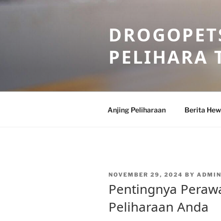
Skip
to
DROGOPETS
content
PELIHARA 
Anjing Peliharaan
Berita He
POSTED
NOVEMBER 29, 2024
BY
ADMI
ON
Pentingnya Peraw
Peliharaan Anda