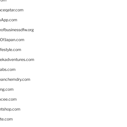
enceqatar.com
aApp.com
eofbusinessdfw.org
OfJapan.com
ifestyle.com
eekadventures.com
labs.com
leanchemdry.com
ing.com
acee.com
ntshop.com
te.com