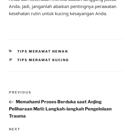
Anda. Jadi, janganlah abaikan pentingnya perawatan
kesehatan rutin untuk kucing kesayangan Anda.
CATEGORIES
TIPS MERAWAT HEWAN
TAGS
TIPS MERAWAT KUCING
Post
Previous
PREVIOUS
navigation
Post
Memahami Proses Berduka saat Anjing
Peliharaan Mati: Langkah-langkah Pengelolaan
Trauma
Next
NEXT