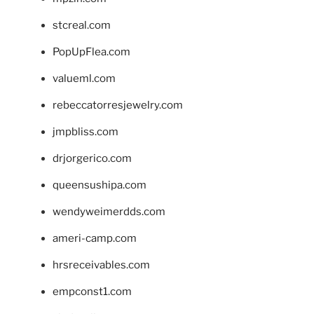
stcreal.com
PopUpFlea.com
valueml.com
rebeccatorresjewelry.com
jmpbliss.com
drjorgerico.com
queensushipa.com
wendyweimerdds.com
ameri-camp.com
hrsreceivables.com
empconst1.com