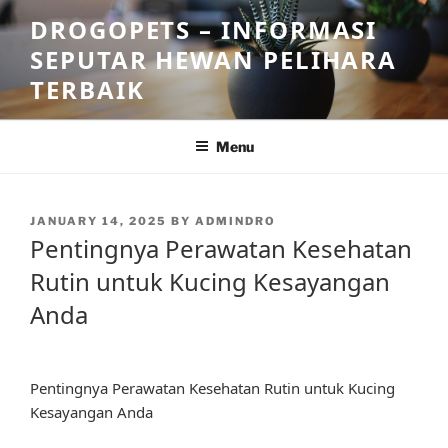
Skip
DROGOPETS – INFORMASI
to
SEPUTAR HEWAN PELIHARA
content
TERBAIK
Menu
POSTED
JANUARY 14, 2025
BY
ADMINDRO
ON
Pentingnya Perawatan Kesehatan
Rutin untuk Kucing Kesayangan
Anda
Pentingnya Perawatan Kesehatan Rutin untuk Kucing
Kesayangan Anda