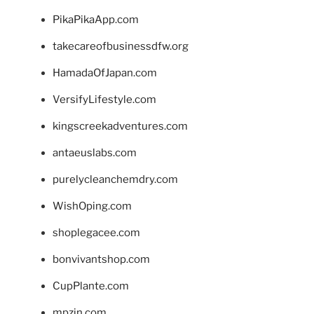
PikaPikaApp.com
takecareofbusinessdfw.org
HamadaOfJapan.com
VersifyLifestyle.com
kingscreekadventures.com
antaeuslabs.com
purelycleanchemdry.com
WishOping.com
shoplegacee.com
bonvivantshop.com
CupPlante.com
mpzin.com