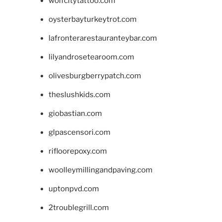
wolfcitytattoo.com
oysterbayturkeytrot.com
lafronterarestauranteybar.com
lilyandrosetearoom.com
olivesburgberrypatch.com
theslushkids.com
giobastian.com
glpascensori.com
rifloorepoxy.com
woolleymillingandpaving.com
uptonpvd.com
2troublegrill.com