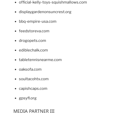
official-kelly-toys-squishmallows.com
displaygardenonsuncrest.org
bbq-empire-usa.com
feedstoreva.com
drogopets.com
ediblechalk.com
tabletennisnearme.com
oaksofa.com
soultacohtx.com
capishcaps.com
gpsyfl.org
MEDIA PARTNER III