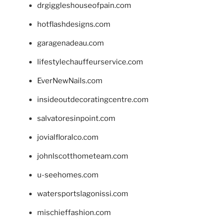
drgiggleshouseofpain.com
hotflashdesigns.com
garagenadeau.com
lifestylechauffeurservice.com
EverNewNails.com
insideoutdecoratingcentre.com
salvatoresinpoint.com
jovialfloralco.com
johnlscotthometeam.com
u-seehomes.com
watersportslagonissi.com
mischieffashion.com