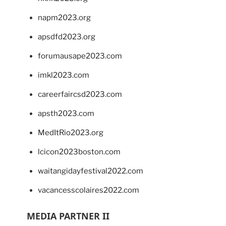
napm2023.org
apsdfd2023.org
forumausape2023.com
imkl2023.com
careerfaircsd2023.com
apsth2023.com
MedItRio2023.org
lcicon2023boston.com
waitangidayfestival2022.com
vacancesscolaires2022.com
MEDIA PARTNER II