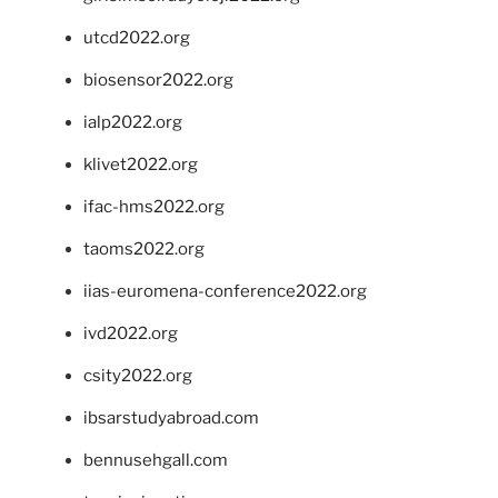
utcd2022.org
biosensor2022.org
ialp2022.org
klivet2022.org
ifac-hms2022.org
taoms2022.org
iias-euromena-conference2022.org
ivd2022.org
csity2022.org
ibsarstudyabroad.com
bennusehgall.com