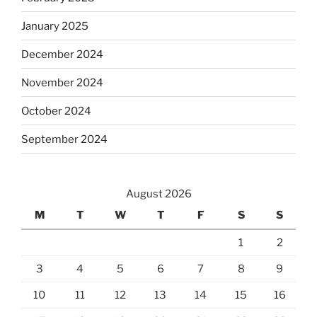
January 2025
December 2024
November 2024
October 2024
September 2024
August 2026
M
T
W
T
F
S
S
1
2
3
4
5
6
7
8
9
10
11
12
13
14
15
16