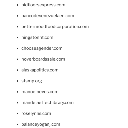
pidfloorsexpress.com
bancodevenezuelaen.com
bettermoodfoodcorporation.com
hingstonnt.com
chooseagender.com
hoverboardssale.com
alaskapolitics.com
stsmp.org
manoelneves.com
mandelaeffectlibrary.com
roselynns.com
balanceyoganj.com