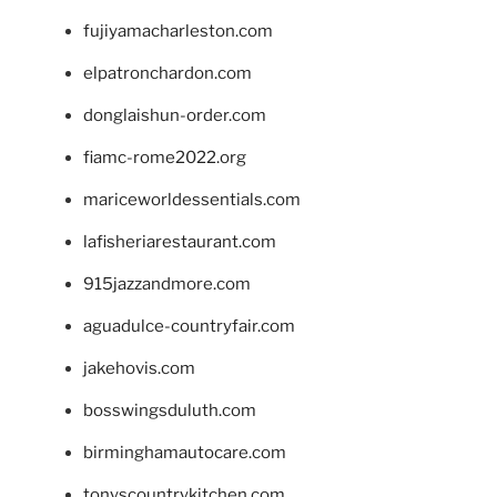
fujiyamacharleston.com
elpatronchardon.com
donglaishun-order.com
fiamc-rome2022.org
mariceworldessentials.com
lafisheriarestaurant.com
915jazzandmore.com
aguadulce-countryfair.com
jakehovis.com
bosswingsduluth.com
birminghamautocare.com
tonyscountrykitchen.com