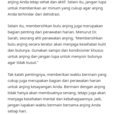
anjing Anda tetap sehat dan aktif. Selain itu, jangan lupa
untuk memberikan air minum yang cukup agar anjing
Anda terhindar dari dehidrasi.
Selain itu, membersihkan bulu anjing juga merupakan
bagian penting dari perawatan harian. Menurut Dr.
Sarah, seorang ahli perawatan anjing, “Membersihkan
bulu anjing secara teratur akan menjaga kesehatan kulit
dan bulunya. Gunakan sampo dan kondisioner khusus
untuk anjing dan jangan lupa untuk menyisir bulunya
agar tidak kusut.”
Tak kalah pentingnya, memberikan waktu bermain yang
cukup juga merupakan bagian dari perawatan harian
untuk anjing kesayangan Anda. Bermain dengan anjing
tidak hanya akan membuatnya senang, tetapi juga akan
menjaga kesehatan mental dan kebahagiaannya. Jadi,
jangan lupakan waktu bermain bersama anjing Anda
setiap hari.