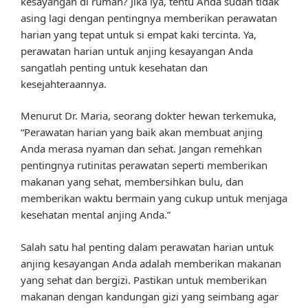
kesayangan di rumah? Jika iya, tentu Anda sudah tidak
asing lagi dengan pentingnya memberikan perawatan
harian yang tepat untuk si empat kaki tercinta. Ya,
perawatan harian untuk anjing kesayangan Anda
sangatlah penting untuk kesehatan dan
kesejahteraannya.
Menurut Dr. Maria, seorang dokter hewan terkemuka,
“Perawatan harian yang baik akan membuat anjing
Anda merasa nyaman dan sehat. Jangan remehkan
pentingnya rutinitas perawatan seperti memberikan
makanan yang sehat, membersihkan bulu, dan
memberikan waktu bermain yang cukup untuk menjaga
kesehatan mental anjing Anda.”
Salah satu hal penting dalam perawatan harian untuk
anjing kesayangan Anda adalah memberikan makanan
yang sehat dan bergizi. Pastikan untuk memberikan
makanan dengan kandungan gizi yang seimbang agar