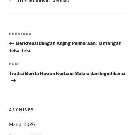
TAGS
TIPS MERAWAT ANJING
Post
Previous
PREVIOUS
navigation
Post
Berkreasi dengan Anjing Peliharaan: Tantangan
Teka-teki
Next
NEXT
Post
Tradisi Berita Hewan Kurban: Makna dan Signifikansi
ARCHIVES
March 2026