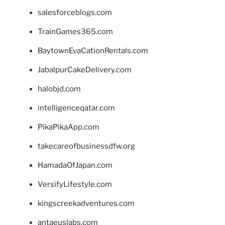
salesforceblogs.com
TrainGames365.com
BaytownEvaCationRentals.com
JabalpurCakeDelivery.com
halobjd.com
intelligenceqatar.com
PikaPikaApp.com
takecareofbusinessdfw.org
HamadaOfJapan.com
VersifyLifestyle.com
kingscreekadventures.com
antaeuslabs.com