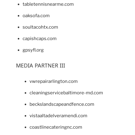
tabletennisnearme.com
oaksofa.com
soultacohtx.com
capishcaps.com
gpsyfl.org
MEDIA PARTNER III
vwrepairarlington.com
cleaningservicebaltimore-md.com
beckslandscapeandfence.com
vistaaltadelveramendi.com
coastlinecateringnc.com