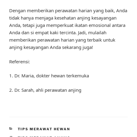
Dengan memberikan perawatan harian yang baik, Anda
tidak hanya menjaga kesehatan anjing kesayangan
Anda, tetapi juga memperkuat ikatan emosional antara
Anda dan si empat kaki tercinta. Jadi, mulailah
memberikan perawatan harian yang terbaik untuk
anjing kesayangan Anda sekarang juga!
Referensi:
1. Dr. Maria, dokter hewan terkemuka
2. Dr. Sarah, ahli perawatan anjing
CATEGORIES
TIPS MERAWAT HEWAN