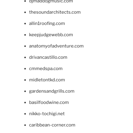
djmaddogmusic.com
thesoundarchitects.com
allin1roofing.com
keepjudgewebb.com
anatomyofadventure.com
drivancastillo.com
cmmedspa.com
midletontkd.com
gardensandgrills.com
basilfoodwine.com
nikko-tochigi.net
caribbean-corner.com