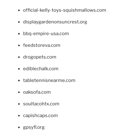
official-kelly-toys-squishmallows.com
displaygardenonsuncrest.org
bbq-empire-usa.com
feedstoreva.com
drogopets.com
ediblechalk.com
tabletennisnearme.com
oaksofa.com
soultacohtx.com
capishcaps.com
gpsyfl.org