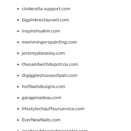
cinderella-support.com
bigpinkrestaurant.com
inspirehuahin.com
memmingerspainting.com
jeremypbeasley.com
thesandwichdepotcos.com
drgiggleshouseofpain.com
hotflashdesigns.com
garagenadeau.com
lifestylechauffeurservice.com
EverNewNails.com
insideoutdecoratingcentre.com