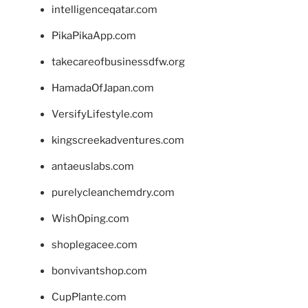
intelligenceqatar.com
PikaPikaApp.com
takecareofbusinessdfw.org
HamadaOfJapan.com
VersifyLifestyle.com
kingscreekadventures.com
antaeuslabs.com
purelycleanchemdry.com
WishOping.com
shoplegacee.com
bonvivantshop.com
CupPlante.com