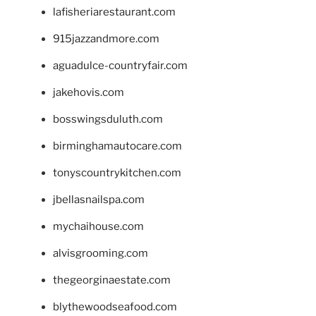
lafisheriarestaurant.com
915jazzandmore.com
aguadulce-countryfair.com
jakehovis.com
bosswingsduluth.com
birminghamautocare.com
tonyscountrykitchen.com
jbellasnailspa.com
mychaihouse.com
alvisgrooming.com
thegeorginaestate.com
blythewoodseafood.com