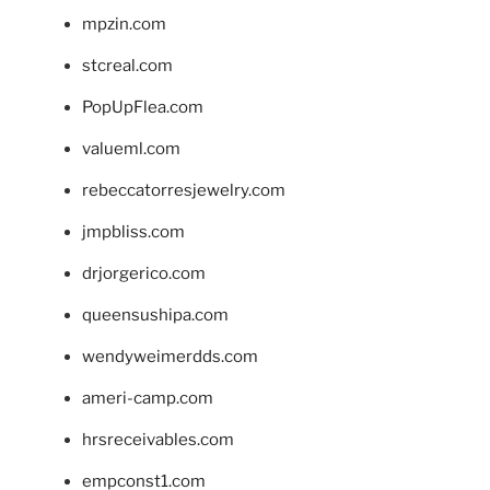
mpzin.com
stcreal.com
PopUpFlea.com
valueml.com
rebeccatorresjewelry.com
jmpbliss.com
drjorgerico.com
queensushipa.com
wendyweimerdds.com
ameri-camp.com
hrsreceivables.com
empconst1.com