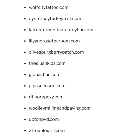
wolfcitytattoo.com
oysterbayturkeytrot.com
lafronterarestauranteybar.com
lilyandrosetearoom.com
olivesburgberrypatch.com
theslushkids.com
giobastian.com
glpascensori.com
rifloorepoxy.com
woolleymillingandpaving.com
uptonpvd.com
2troublegrill.com