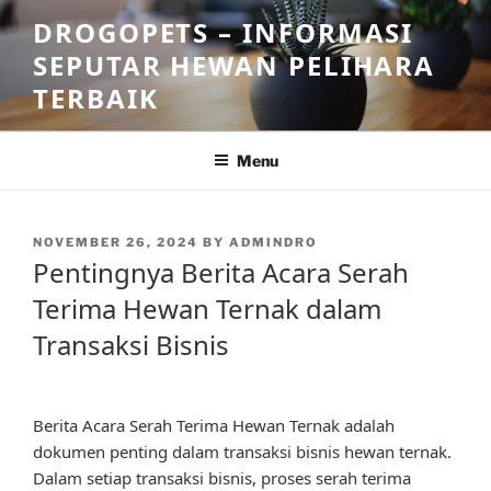
Skip
DROGOPETS – INFORMASI
to
SEPUTAR HEWAN PELIHARA
content
TERBAIK
Menu
POSTED
NOVEMBER 26, 2024
BY
ADMINDRO
ON
Pentingnya Berita Acara Serah
Terima Hewan Ternak dalam
Transaksi Bisnis
Berita Acara Serah Terima Hewan Ternak adalah
dokumen penting dalam transaksi bisnis hewan ternak.
Dalam setiap transaksi bisnis, proses serah terima