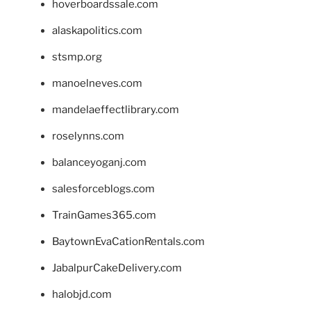
hoverboardssale.com
alaskapolitics.com
stsmp.org
manoelneves.com
mandelaeffectlibrary.com
roselynns.com
balanceyoganj.com
salesforceblogs.com
TrainGames365.com
BaytownEvaCationRentals.com
JabalpurCakeDelivery.com
halobjd.com