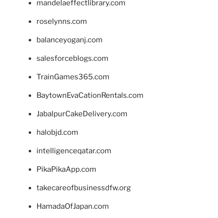
mandelaeffectlibrary.com
roselynns.com
balanceyoganj.com
salesforceblogs.com
TrainGames365.com
BaytownEvaCationRentals.com
JabalpurCakeDelivery.com
halobjd.com
intelligenceqatar.com
PikaPikaApp.com
takecareofbusinessdfw.org
HamadaOfJapan.com