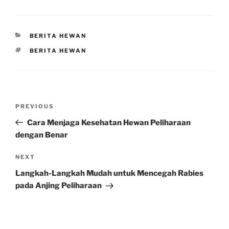
CATEGORIES
BERITA HEWAN
TAGS
BERITA HEWAN
Post
Previous
PREVIOUS
navigation
Post
Cara Menjaga Kesehatan Hewan Peliharaan
dengan Benar
Next
NEXT
Post
Langkah-Langkah Mudah untuk Mencegah Rabies
pada Anjing Peliharaan