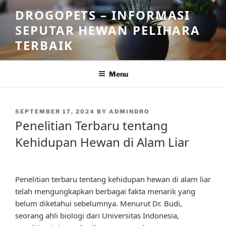
Skip
DROGOPETS – INFORMASI
to
SEPUTAR HEWAN PELIHARA
content
TERBAIK
Menu
POSTED
SEPTEMBER 17, 2024
BY
ADMINDRO
ON
Penelitian Terbaru tentang
Kehidupan Hewan di Alam Liar
Penelitian terbaru tentang kehidupan hewan di alam liar
telah mengungkapkan berbagai fakta menarik yang
belum diketahui sebelumnya. Menurut Dr. Budi,
seorang ahli biologi dari Universitas Indonesia,