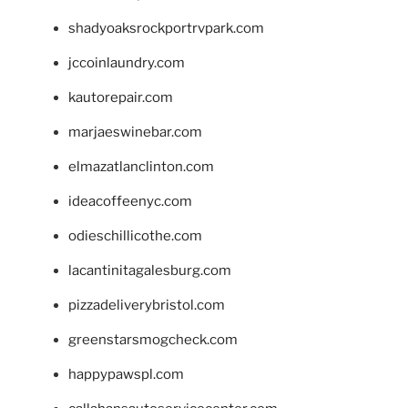
shadyoaksrockportrvpark.com
jccoinlaundry.com
kautorepair.com
marjaeswinebar.com
elmazatlanclinton.com
ideacoffeenyc.com
odieschillicothe.com
lacantinitagalesburg.com
pizzadeliverybristol.com
greenstarsmogcheck.com
happypawspl.com