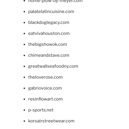
home-plow-by-meyer.com
palatelatincuisine.com
blackdoglegacy.com
eatvivahouston.com
thebigshowok.com
chimeandstave.com
greatwallseafoodny.com
theloverose.com
gabriovoice.com
resinflowart.com
p-sports.net
korsairstreetwear.com