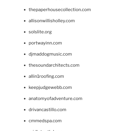
thepaperhousecollection.com
allisonwillisholley.com
solslite.org
portwayinn.com
djmaddogmusic.com
thesoundarchitects.com
allin1roofing.com
keepjudgewebb.com
anatomyofadventure.com
drivancastillo.com
cmmedspa.com