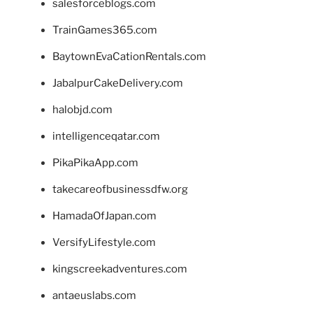
salesforceblogs.com
TrainGames365.com
BaytownEvaCationRentals.com
JabalpurCakeDelivery.com
halobjd.com
intelligenceqatar.com
PikaPikaApp.com
takecareofbusinessdfw.org
HamadaOfJapan.com
VersifyLifestyle.com
kingscreekadventures.com
antaeuslabs.com