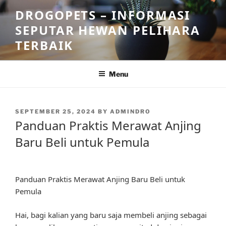
Skip
DROGOPETS – INFORMASI
to
SEPUTAR HEWAN PELIHARA
content
TERBAIK
Menu
POSTED
SEPTEMBER 25, 2024
BY
ADMINDRO
ON
Panduan Praktis Merawat Anjing
Baru Beli untuk Pemula
Panduan Praktis Merawat Anjing Baru Beli untuk
Pemula
Hai, bagi kalian yang baru saja membeli anjing sebagai