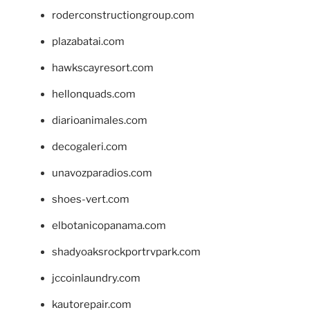
roderconstructiongroup.com
plazabatai.com
hawkscayresort.com
hellonquads.com
diarioanimales.com
decogaleri.com
unavozparadios.com
shoes-vert.com
elbotanicopanama.com
shadyoaksrockportrvpark.com
jccoinlaundry.com
kautorepair.com