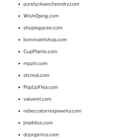
purelycleanchemdry.com
WishOping.com
shoplegacee.com
bonvivantshop.com
CupPlante.com
mpzin.com
stcreal.com
PopUpFlea.com
valueml.com
rebeccatorresjewelry.com
jmpbliss.com
drjorgerico.com