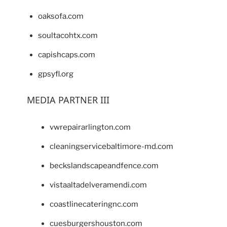
oaksofa.com
soultacohtx.com
capishcaps.com
gpsyfl.org
MEDIA PARTNER III
vwrepairarlington.com
cleaningservicebaltimore-md.com
beckslandscapeandfence.com
vistaaltadelveramendi.com
coastlinecateringnc.com
cuesburgershouston.com