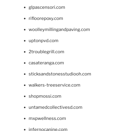
glpascensori.com
rifloorepoxy.com
woolleymillingandpaving.com
uptonpvd.com
2troublegrill.com
casateranga.com
sticksandstonesstudiooh.com
walkers-treeservice.com
shopmossi.com
untamedcollectivesd.com
mxpwellness.com
infernocanine.com