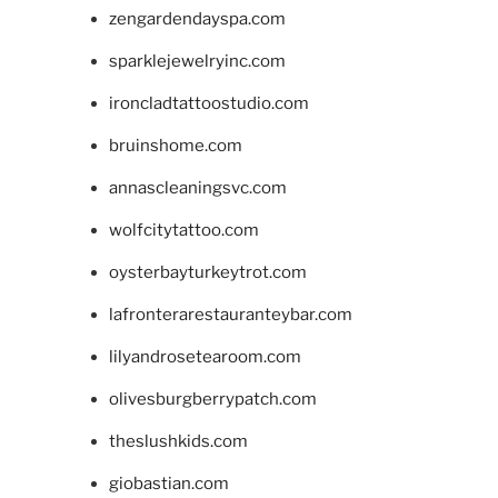
zengardendayspa.com
sparklejewelryinc.com
ironcladtattoostudio.com
bruinshome.com
annascleaningsvc.com
wolfcitytattoo.com
oysterbayturkeytrot.com
lafronterarestauranteybar.com
lilyandrosetearoom.com
olivesburgberrypatch.com
theslushkids.com
giobastian.com