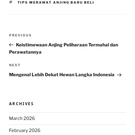
TAGS
TIPS MERAWAT ANJING BARU BELI
Post
Previous
PREVIOUS
navigation
Post
Keistimewaan Anjing Peliharaan Termahal dan
Perawatannya
Next
NEXT
Post
Mengenal Lebih Dekat Hewan Langka Indonesia
ARCHIVES
March 2026
February 2026