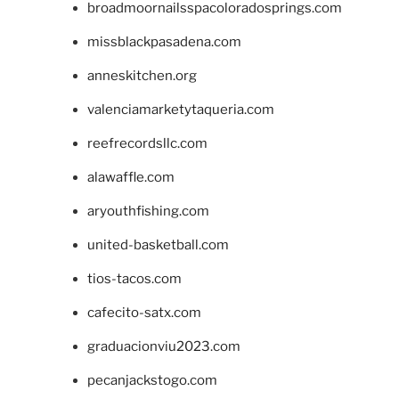
broadmoornailsspacoloradosprings.com
missblackpasadena.com
anneskitchen.org
valenciamarketytaqueria.com
reefrecordsllc.com
alawaffle.com
aryouthfishing.com
united-basketball.com
tios-tacos.com
cafecito-satx.com
graduacionviu2023.com
pecanjackstogo.com