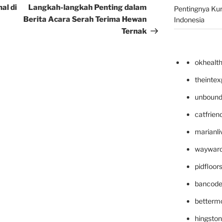
Post
al di
Langkah-langkah Penting dalam
Pentingnya Kur
Berita Acara Serah Terima Hewan
Indonesia
Ternak
okhealt
theinte
unbound
catfrien
marianli
wayward
pidfloo
bancode
betterm
hingsto