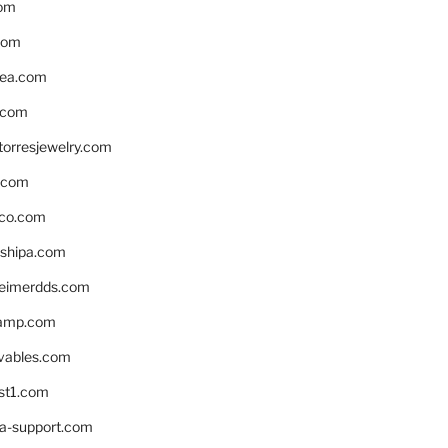
om
com
ea.com
.com
torresjewelry.com
s.com
ico.com
shipa.com
eimerdds.com
camp.com
ivables.com
st1.com
la-support.com