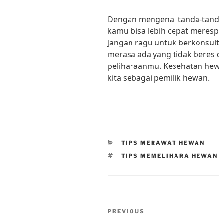
Dengan mengenal tanda-tand
kamu bisa lebih cepat merespo
Jangan ragu untuk berkonsul
merasa ada yang tidak beres
peliharaanmu. Kesehatan hew
kita sebagai pemilik hewan.
CATEGORIES
TIPS MERAWAT HEWAN
TAGS
TIPS MEMELIHARA HEWAN
Post
Previous
PREVIOUS