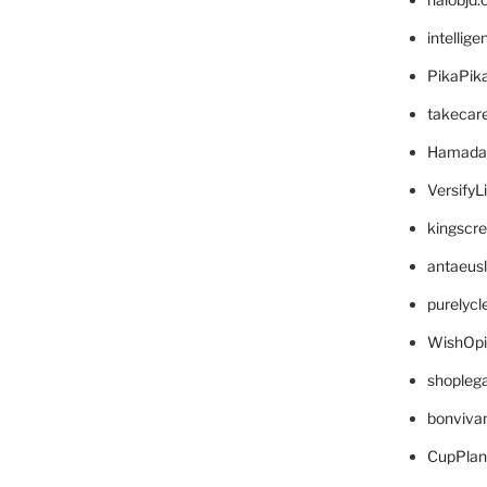
intellig
PikaPik
takecar
Hamada
VersifyL
kingscr
antaeus
purelyc
WishOp
shopleg
bonviva
CupPlan