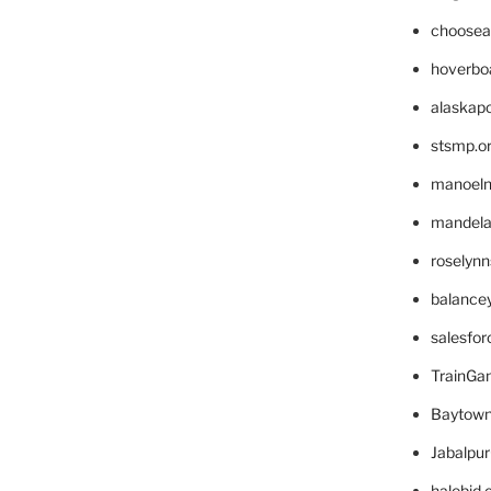
choosea
hoverbo
alaskapo
stsmp.o
manoel
mandelae
roselyn
balance
salesfo
TrainG
Baytown
Jabalpu
halobjd