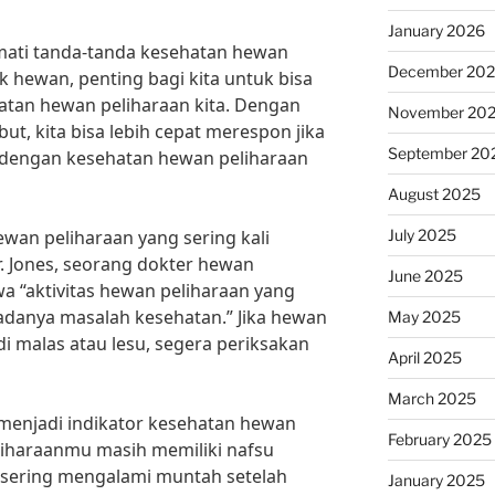
January 2026
ti tanda-tanda kesehatan hewan
December 20
 hewan, penting bagi kita untuk bisa
atan hewan peliharaan kita. Dengan
November 20
t, kita bisa lebih cepat merespon jika
September 20
s dengan kesehatan hewan peliharaan
August 2025
July 2025
ewan peliharaan yang sering kali
Dr. Jones, seorang dokter hewan
June 2025
 “aktivitas hewan peliharaan yang
adanya masalah kesehatan.” Jika hewan
May 2025
i malas atau lesu, segera periksakan
April 2025
March 2025
a menjadi indikator kesehatan hewan
February 2025
liharaanmu masih memiliki nafsu
 sering mengalami muntah setelah
January 2025