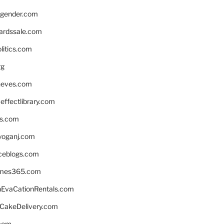
gender.com
ardssale.com
litics.com
rg
neves.com
ffectlibrary.com
ns.com
yoganj.com
rceblogs.com
ames365.com
EvaCationRentals.com
rCakeDelivery.com
.com