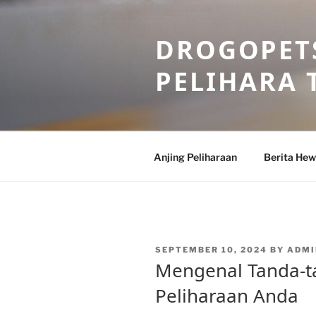
Skip
to
DROGOPETS
content
PELIHARA 
Anjing Peliharaan
Berita He
POSTED
SEPTEMBER 10, 2024
BY
ADMI
ON
Mengenal Tanda-t
Peliharaan Anda