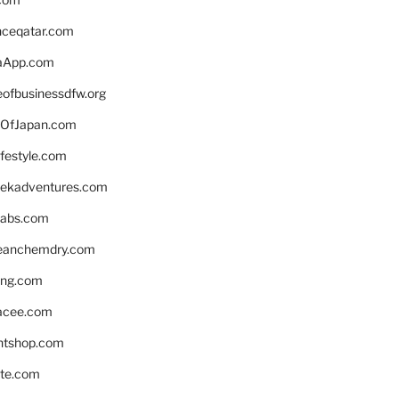
enceqatar.com
aApp.com
eofbusinessdfw.org
OfJapan.com
ifestyle.com
eekadventures.com
labs.com
leanchemdry.com
ing.com
acee.com
ntshop.com
te.com