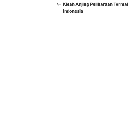
navigation
Post
Kisah Anjing Peliharaan Termah
Indonesia