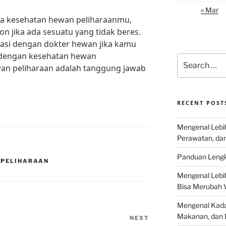
« Mar
a kesehatan hewan peliharaanmu,
n jika ada sesuatu yang tidak beres.
tasi dengan dokter hewan jika kamu
 dengan kesehatan hewan
Search
an peliharaan adalah tanggung jawab
for:
RECENT POST
Mengenal Lebih
Perawatan, da
Panduan Lengk
 PELIHARAAN
Mengenal Lebi
Bisa Merubah 
Mengenal Kadal
Makanan, dan 
NEXT
Next