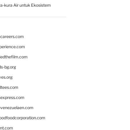
a-kura Air untuk Ekosistem
hcareers.com
xperience.com
edthefilm.com
ds-bg.org
ves.org
tees.com
rsexpress.com
venezuelaen.com
oodfoodcorporation.com
nnt.com