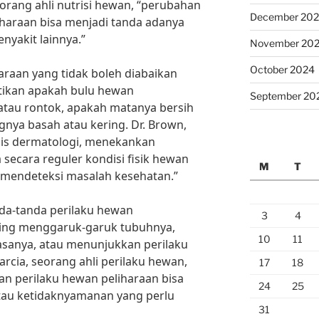
orang ahli nutrisi hewan, “perubahan
December 20
haraan bisa menjadi tanda adanya
yakit lainnya.”
November 20
October 2024
raan yang tidak boleh diabaikan
atikan apakah bulu hewan
September 20
atau rontok, apakah matanya bersih
gnya basah atau kering. Dr. Brown,
lis dermatologi, menekankan
secara reguler kondisi fisik hewan
M
T
 mendeteksi masalah kesehatan.”
anda-tanda perilaku hewan
3
4
ring menggaruk-garuk tubuhnya,
10
11
asanya, atau menunjukkan perilaku
Garcia, seorang ahli perilaku hewan,
17
18
 perilaku hewan peliharaan bisa
24
25
atau ketidaknyamanan yang perlu
31