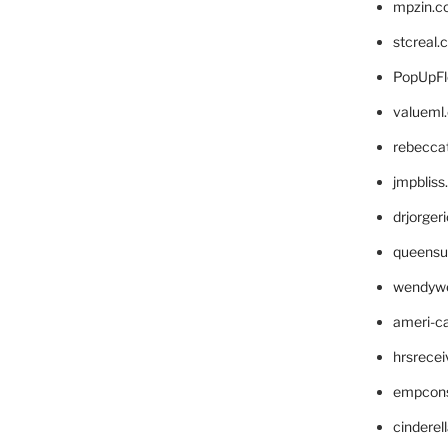
mpzin.c
stcreal.
PopUpFl
valueml
rebecca
jmpblis
drjorger
queensu
wendyw
ameri-
hrsrece
empcon
cinderel