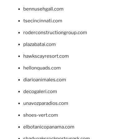
bennusehgall.com
tsecincinnati.com
roderconstructiongroup.com
plazabatai.com
hawkscayresort.com
hellonquads.com
diarioanimales.com
decogaleri.com
unavozparadios.com
shoes-vert.com
elbotanicopanama.com
shadyoaksrockportrvpark.com