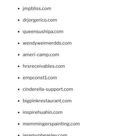
jmpbliss.com
drjorgerico.com
queensushipa.com
wendyweimerdds.com
ameri-camp.com
hrsreceivables.com
empconst1.com
cinderella-support.com
bigpinkrestaurant.com
inspirehuahin.com
memmingerspainting.com
jeremypbeasley.com