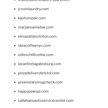
jccoinlaundry.com
kautorepair.com
marjaeswinebar.com
elmazatlanclinton.com
ideacoffeenyc.com
odieschillicothe.com
lacantinitagalesburg.com
pizzadeliverybristol.com
greenstarsmogcheck.com
happypawspl.com
callahansautoservicecenter.com