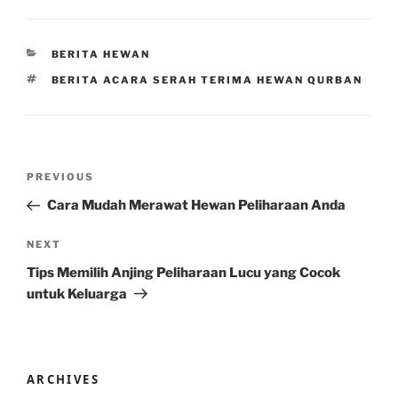
CATEGORIES
BERITA HEWAN
TAGS
BERITA ACARA SERAH TERIMA HEWAN QURBAN
Post
Previous
PREVIOUS
navigation
Post
Cara Mudah Merawat Hewan Peliharaan Anda
Next
NEXT
Post
Tips Memilih Anjing Peliharaan Lucu yang Cocok
untuk Keluarga
ARCHIVES