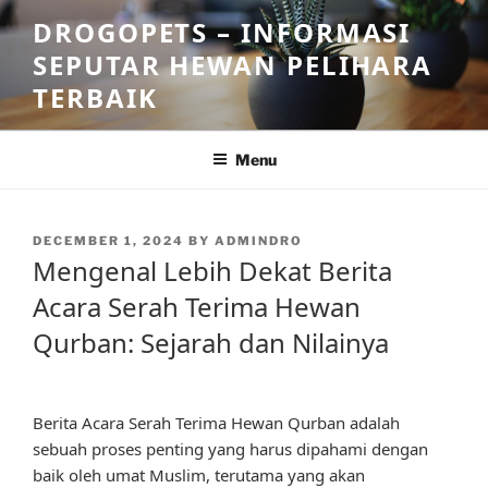
Skip
DROGOPETS – INFORMASI
to
SEPUTAR HEWAN PELIHARA
content
TERBAIK
Menu
POSTED
DECEMBER 1, 2024
BY
ADMINDRO
ON
Mengenal Lebih Dekat Berita
Acara Serah Terima Hewan
Qurban: Sejarah dan Nilainya
Berita Acara Serah Terima Hewan Qurban adalah
sebuah proses penting yang harus dipahami dengan
baik oleh umat Muslim, terutama yang akan