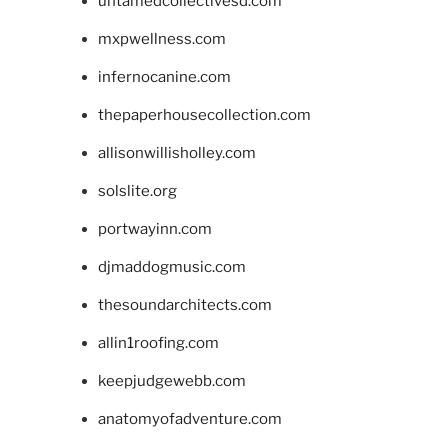
untamedcollectivesd.com
mxpwellness.com
infernocanine.com
thepaperhousecollection.com
allisonwillisholley.com
solslite.org
portwayinn.com
djmaddogmusic.com
thesoundarchitects.com
allin1roofing.com
keepjudgewebb.com
anatomyofadventure.com