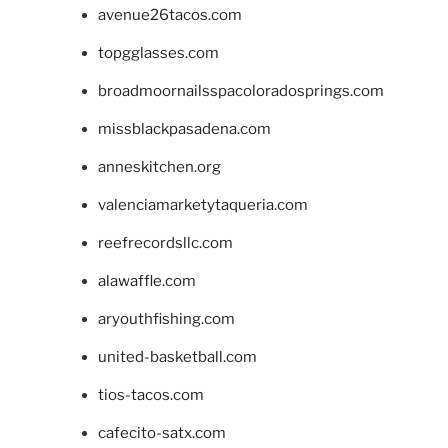
avenue26tacos.com
topgglasses.com
broadmoornailsspacoloradosprings.com
missblackpasadena.com
anneskitchen.org
valenciamarketytaqueria.com
reefrecordsllc.com
alawaffle.com
aryouthfishing.com
united-basketball.com
tios-tacos.com
cafecito-satx.com