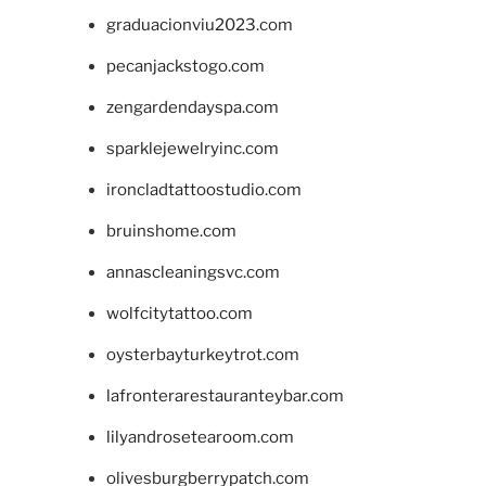
graduacionviu2023.com
pecanjackstogo.com
zengardendayspa.com
sparklejewelryinc.com
ironcladtattoostudio.com
bruinshome.com
annascleaningsvc.com
wolfcitytattoo.com
oysterbayturkeytrot.com
lafronterarestauranteybar.com
lilyandrosetearoom.com
olivesburgberrypatch.com