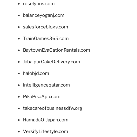
roselynns.com
balanceyoganj.com
salesforceblogs.com
TrainGames365.com
BaytownEvaCationRentals.com
JabalpurCakeDelivery.com
halobjd.com
intelligenceqatar.com
PikaPikaApp.com
takecareofbusinessdfw.org
HamadaOfJapan.com
VersifyLifestyle.com