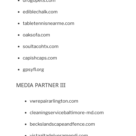
drogopets.com
ediblechalk.com
tabletennisnearme.com
oaksofa.com
soultacohtx.com
capishcaps.com
gpsyfl.org
MEDIA PARTNER III
vwrepairarlington.com
cleaningservicebaltimore-md.com
beckslandscapeandfence.com
vistaaltadelveramendi.com