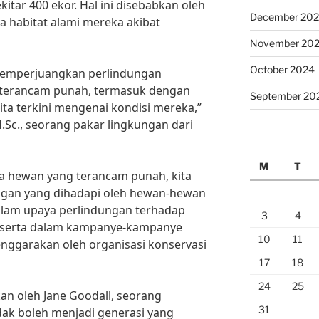
kitar 400 ekor. Hal ini disebabkan oleh
December 20
a habitat alami mereka akibat
November 20
October 2024
memperjuangkan perlindungan
terancam punah, termasuk dengan
September 20
a terkini mengenai kondisi mereka,”
 M.Sc., seorang pakar lingkungan dari
M
T
 hewan yang terancam punah, kita
ngan yang dihadapi oleh hewan-hewan
alam upaya perlindungan terhadap
3
4
ut serta dalam kampanye-kampanye
10
11
enggarakan oleh organisasi konservasi
17
18
24
25
n oleh Jane Goodall, seorang
31
tidak boleh menjadi generasi yang