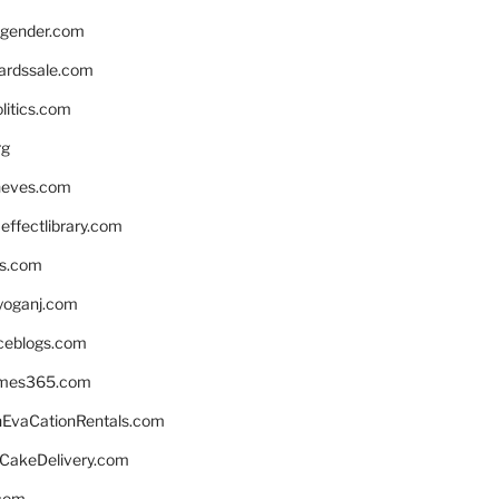
gender.com
ardssale.com
litics.com
rg
neves.com
ffectlibrary.com
ns.com
yoganj.com
rceblogs.com
ames365.com
EvaCationRentals.com
rCakeDelivery.com
.com