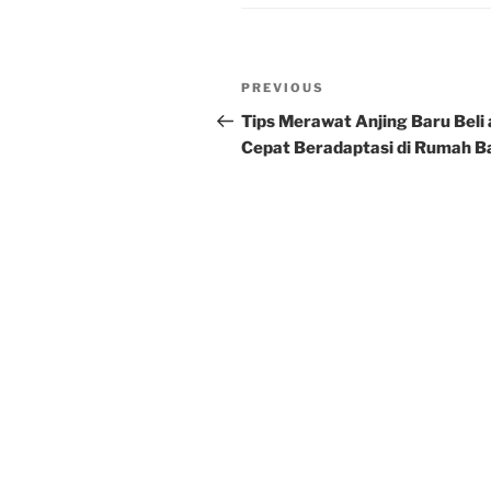
Post
Previous
PREVIOUS
navigation
Post
Tips Merawat Anjing Baru Beli
Cepat Beradaptasi di Rumah B