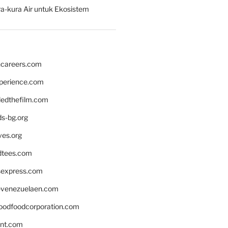
a-kura Air untuk Ekosistem
hcareers.com
xperience.com
edthefilm.com
ds-bg.org
ves.org
tees.com
rsexpress.com
venezuelaen.com
oodfoodcorporation.com
nnt.com