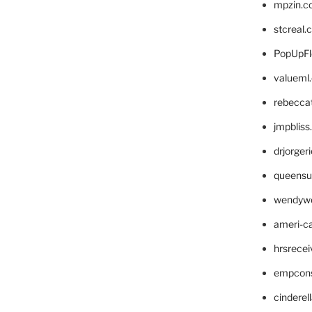
mpzin.c
stcreal.
PopUpFl
valueml
rebecca
jmpblis
drjorger
queensu
wendyw
ameri-
hrsrece
empcon
cinderel