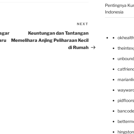
Pentingnya Kur
Indonesia
NEXT
Next
Post
 agar
Keuntungan dan Tantangan
okhealt
aru
Memelihara Anjing Peliharaan Kecil
di Rumah
theinte
unbound
catfrien
marianli
wayward
pidfloo
bancode
betterm
hingsto