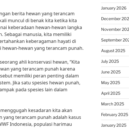
January 2026
engan berita hewan yang terancam
December 20
ali muncul di benak kita ketika kita
nai keberadaan hewan-hewan langka
November 20
 Sebagai manusia, kita memiliki
September 20
rtahankan keberagaman hayati di
gi hewan-hewan yang terancam punah.
August 2025
July 2025
seorang ahli konservasi hewan, “Kita
hewan yang terancam punah karena
June 2025
ebut memiliki peran penting dalam
tem. Jika satu spesies hewan punah,
May 2025
ampak pada spesies lain dalam
April 2025
March 2025
g menggugah kesadaran kita akan
February 2025
n yang terancam punah adalah kasus
WF Indonesia, populasi harimau
January 2025