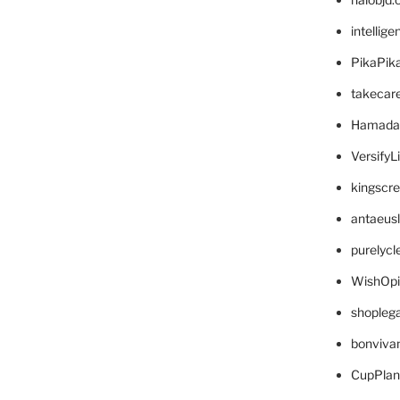
intellig
PikaPik
takecar
Hamada
VersifyL
kingscr
antaeus
purelyc
WishOp
shopleg
bonviva
CupPlan