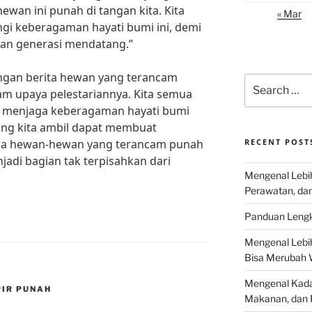
wan ini punah di tangan kita. Kita
« Mar
gi keberagaman hayati bumi ini, demi
dan generasi mendatang.”
dengan berita hewan yang terancam
Search
am upaya pelestariannya. Kita semua
for:
m menjaga keberagaman hayati bumi
 yang kita ambil dapat membuat
ga hewan-hewan yang terancam punah
RECENT POST
jadi bagian tak terpisahkan dari
Mengenal Lebih
Perawatan, da
Panduan Lengk
Mengenal Lebi
Bisa Merubah 
Mengenal Kadal
PIR PUNAH
Makanan, dan 