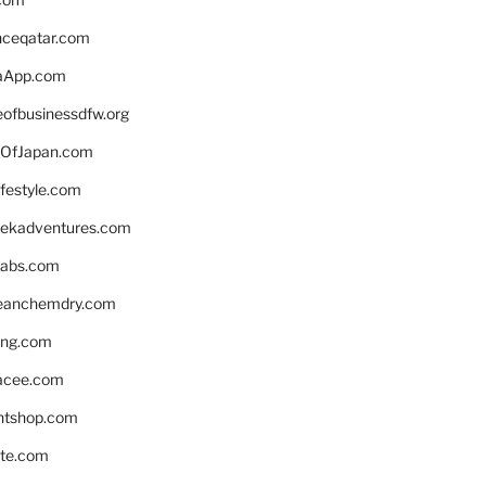
enceqatar.com
aApp.com
eofbusinessdfw.org
OfJapan.com
ifestyle.com
eekadventures.com
labs.com
leanchemdry.com
ing.com
acee.com
ntshop.com
te.com