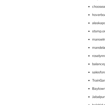
choosea
hoverbo
alaskapo
stsmp.o
manoel
mandelae
roselyn
balance
salesfo
TrainG
Baytown
Jabalpu
halobjd