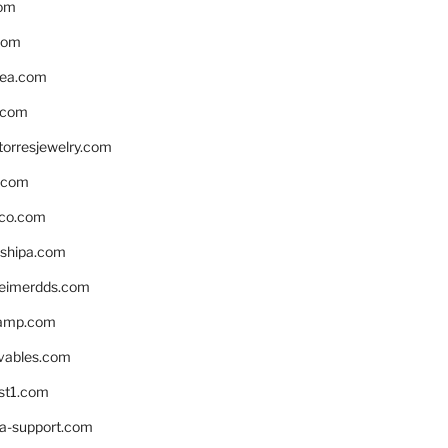
om
com
ea.com
.com
torresjewelry.com
s.com
ico.com
shipa.com
eimerdds.com
camp.com
ivables.com
st1.com
la-support.com