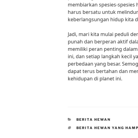
membiarkan spesies-spesies he
harus bersatu untuk melindun
keberlangsungan hidup kita 
Jadi, mari kita mulai peduli 
punah dan berperan aktif dal
memiliki peran penting dala
ini, dan setiap langkah kecil
perbedaan yang besar. Semo
dapat terus bertahan dan men
kehidupan di planet ini.
CATEGORIES
BERITA HEWAN
TAGS
BERITA HEWAN YANG HAM