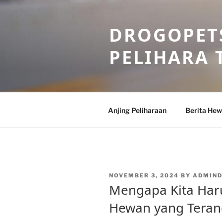
Skip
to
DROGOPETS
content
PELIHARA 
Anjing Peliharaan
Berita He
POSTED
NOVEMBER 3, 2024
BY
ADMIN
ON
Mengapa Kita Haru
Hewan yang Tera