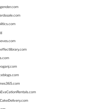
gender.com
ardssale.com
litics.com
rg
neves.com
ffectlibrary.com
ns.com
yoganj.com
rceblogs.com
ames365.com
EvaCationRentals.com
rCakeDelivery.com
.com