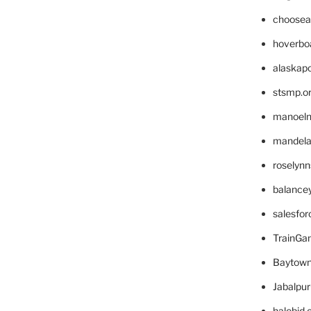
choosea
hoverbo
alaskapo
stsmp.o
manoel
mandelae
roselyn
balance
salesfo
TrainG
Baytown
Jabalpu
halobjd