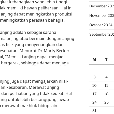
gkat kebahagiaan yang lebih tinggi
December 20
ak memiliki hewan peliharaan. Hal ini
 anjing dapat meningkatkan produksi
November 20
 meningkatkan perasaan bahagia.
October 2024
 anjing adalah sebagai sarana
September 20
sama anjing atau bermain dengan anjing
itas fisik yang menyenangkan dan
esehatan. Menurut Dr. Marty Becker,
l, “Memiliki anjing dapat menjadi
M
T
an bergerak, sehingga dapat menjaga
3
4
njing juga dapat mengajarkan nilai-
10
11
 dan kesabaran. Merawat anjing
an perhatian yang tidak sedikit. Hal
17
18
rang untuk lebih bertanggung jawab
24
25
m merawat makhluk hidup lain.
31