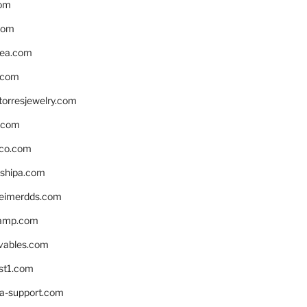
om
com
ea.com
.com
torresjewelry.com
s.com
ico.com
shipa.com
eimerdds.com
camp.com
ivables.com
st1.com
la-support.com