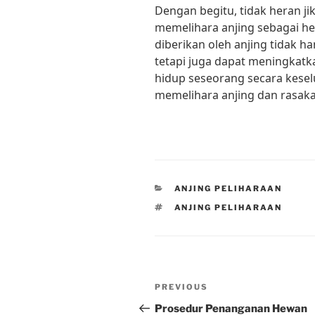
Dengan begitu, tidak heran j
memelihara anjing sebagai h
diberikan oleh anjing tidak ha
tetapi juga dapat meningkatk
hidup seseorang secara kesel
memelihara anjing dan rasaka
CATEGORIES
ANJING PELIHARAAN
TAGS
ANJING PELIHARAAN
Post
Previous
PREVIOUS
navigation
Post
Prosedur Penanganan Hewan