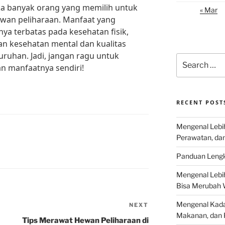
ika banyak orang yang memilih untuk
« Mar
ewan peliharaan. Manfaat yang
nya terbatas pada kesehatan fisik,
an kesehatan mental dan kualitas
uruhan. Jadi, jangan ragu untuk
Search
n manfaatnya sendiri!
for:
RECENT POST
Mengenal Lebih
Perawatan, da
Panduan Lengk
Mengenal Lebi
Bisa Merubah 
Mengenal Kadal
NEXT
Next
Makanan, dan 
Post
Tips Merawat Hewan Peliharaan di