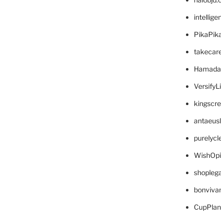
intellig
PikaPik
takecar
Hamada
VersifyL
kingscr
antaeus
purelyc
WishOp
shopleg
bonviva
CupPlan