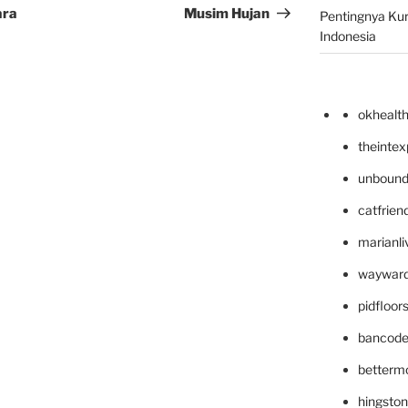
ara
Musim Hujan
Pentingnya Kur
Indonesia
okhealt
theinte
unbound
catfrien
marianli
wayward
pidfloo
bancode
betterm
hingsto