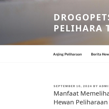
Skip
to
DROGOPETS
content
PELIHARA 
Anjing Peliharaan
Berita He
POSTED
SEPTEMBER 10, 2024
BY
ADMI
ON
Manfaat Memeliha
Hewan Peliharaan