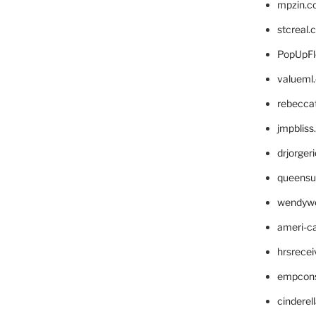
mpzin.c
stcreal.
PopUpFl
valueml
rebecca
jmpblis
drjorger
queensu
wendyw
ameri-
hrsrece
empcon
cinderel