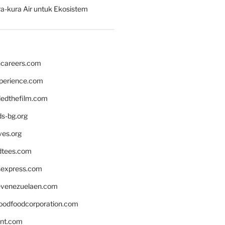
a-kura Air untuk Ekosistem
hcareers.com
xperience.com
edthefilm.com
ds-bg.org
ves.org
tees.com
rsexpress.com
venezuelaen.com
oodfoodcorporation.com
nnt.com