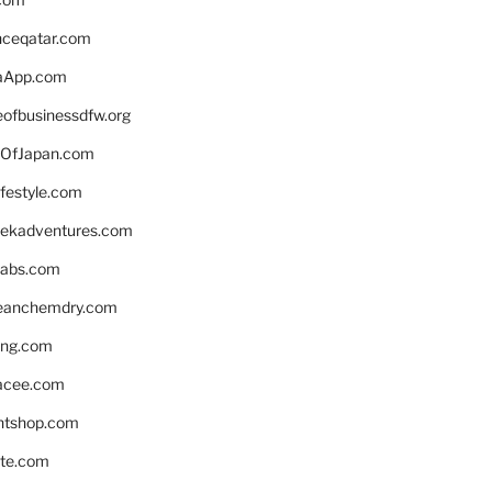
enceqatar.com
aApp.com
eofbusinessdfw.org
OfJapan.com
ifestyle.com
eekadventures.com
labs.com
leanchemdry.com
ing.com
acee.com
ntshop.com
te.com