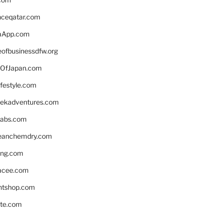
enceqatar.com
aApp.com
eofbusinessdfw.org
OfJapan.com
ifestyle.com
eekadventures.com
labs.com
leanchemdry.com
ing.com
acee.com
ntshop.com
te.com