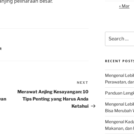
njing peliharaan besar.
« Mar
Search
for:
R
RECENT POST
Mengenal Lebih
Perawatan, da
NEXT
Next
Post
Merawat Anjing Kesayangan: 10
Panduan Lengk
wan
Tips Penting yang Harus Anda
Mengenal Lebi
Ketahui
Bisa Merubah 
Mengenal Kadal
Makanan, dan 