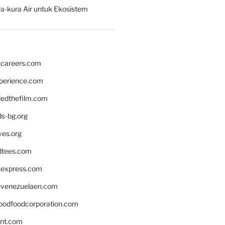
a-kura Air untuk Ekosistem
hcareers.com
xperience.com
edthefilm.com
ds-bg.org
ves.org
tees.com
rsexpress.com
venezuelaen.com
oodfoodcorporation.com
nnt.com