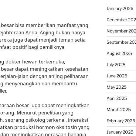
January 2026
December 20
n besar bisa memberikan manfaat yang
November 20
ejahteraan Anda. Anjing bukan hanya
reka juga dapat menjadi teman setia
September 20
at positif bagi pemiliknya.
August 2025
rang dokter hewan terkemuka,
July 2025
n besar dapat meningkatkan kesehatan
Berjalan-jalan dengan anjing peliharaan
June 2025
k yang menyenangkan dan membantu
May 2025
ler.
April 2025
eliharaan besar juga dapat meningkatkan
March 2025
orang. Menurut penelitian yang
th, seorang psikolog terkenal, interaksi
February 2025
atkan produksi hormon oksitosin yang
January 2025
 dan meningkatkan perasaan bahagia.