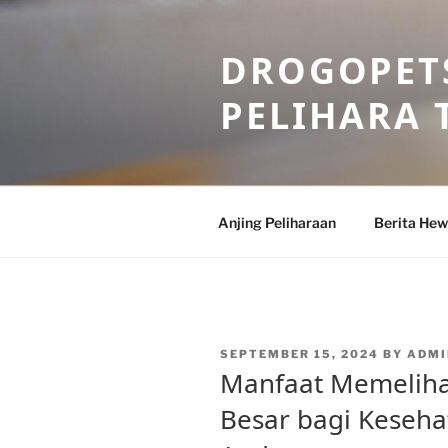
Skip
to
DROGOPETS
content
PELIHARA 
Anjing Peliharaan
Berita He
POSTED
SEPTEMBER 15, 2024
BY
ADMI
ON
Manfaat Memeliha
Besar bagi Keseha