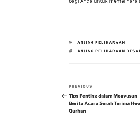
bagi Anda untuk memelihara a
CATEGORIES
ANJING PELIHARAAN
TAGS
ANJING PELIHARAAN BESA
Post
Previous
PREVIOUS
navigation
Post
Tips Penting dalam Menyusun
Berita Acara Serah Terima He
Qurban