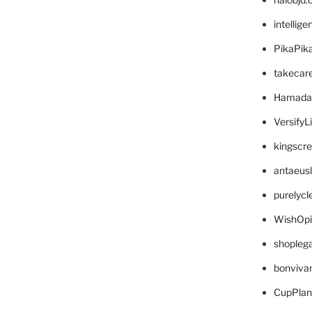
intellig
PikaPik
takecar
Hamada
VersifyL
kingscr
antaeus
purelyc
WishOp
shopleg
bonviva
CupPlan