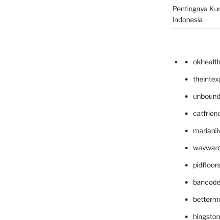
Pentingnya Kur
Indonesia
okhealt
theinte
unbound
catfrien
marianli
wayward
pidfloo
bancode
betterm
hingsto