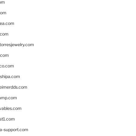
om
com
ea.com
.com
torresjewelry.com
s.com
ico.com
shipa.com
eimerdds.com
camp.com
ivables.com
st1.com
la-support.com