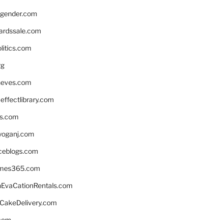
gender.com
ardssale.com
litics.com
rg
neves.com
ffectlibrary.com
ns.com
yoganj.com
rceblogs.com
ames365.com
EvaCationRentals.com
rCakeDelivery.com
.com