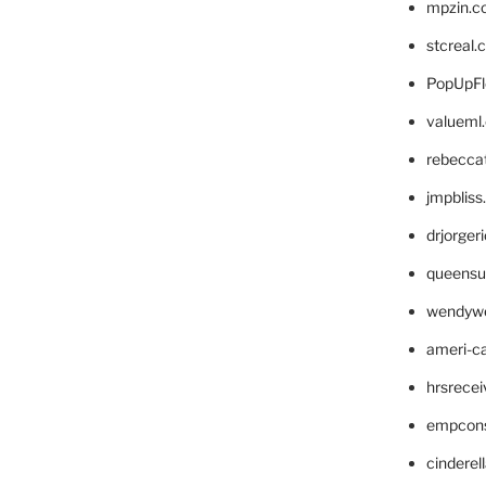
mpzin.c
stcreal.
PopUpFl
valueml
rebecca
jmpblis
drjorger
queensu
wendyw
ameri-
hrsrece
empcon
cinderel