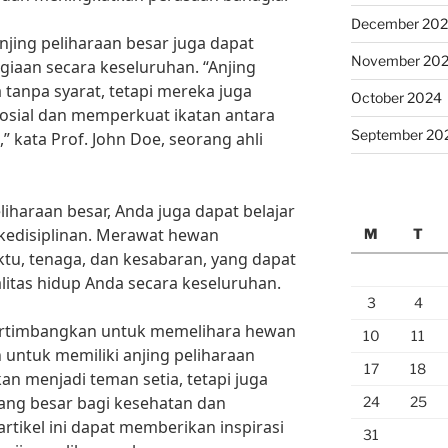
December 20
njing peliharaan besar juga dapat
November 20
iaan secara keseluruhan. “Anjing
 tanpa syarat, tetapi mereka juga
October 2024
osial dan memperkuat ikatan antara
September 20
” kata Prof. John Doe, seorang ahli
iharaan besar, Anda juga dapat belajar
kedisiplinan. Merawat hewan
M
T
u, tenaga, dan kesabaran, yang dapat
tas hidup Anda secara keseluruhan.
3
4
pertimbangkan untuk memelihara hewan
10
11
 untuk memiliki anjing peliharaan
17
18
an menjadi teman setia, tetapi juga
ng besar bagi kesehatan dan
24
25
rtikel ini dapat memberikan inspirasi
31