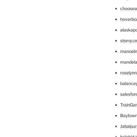
choosea
hoverbo
alaskapo
stsmp.o
manoel
mandelae
roselyn
balance
salesfo
TrainG
Baytown
Jabalpu
halobjd