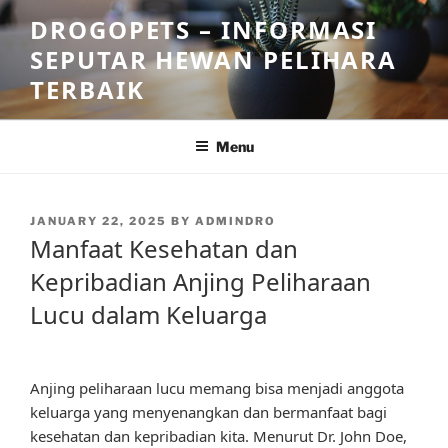
Skip
DROGOPETS – INFORMASI
to
SEPUTAR HEWAN PELIHARA
content
TERBAIK
Menu
POSTED
JANUARY 22, 2025
BY
ADMINDRO
ON
Manfaat Kesehatan dan
Kepribadian Anjing Peliharaan
Lucu dalam Keluarga
Anjing peliharaan lucu memang bisa menjadi anggota
keluarga yang menyenangkan dan bermanfaat bagi
kesehatan dan kepribadian kita. Menurut Dr. John Doe,