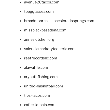
avenue26tacos.com
topgglasses.com
broadmoornailsspacoloradosprings.com
missblackpasadena.com
anneskitchen.org
valenciamarketytaqueria.com
reefrecordsllc.com
alawaffle.com
aryouthfishing.com
united-basketball.com
tios-tacos.com
cafecito-satx.com