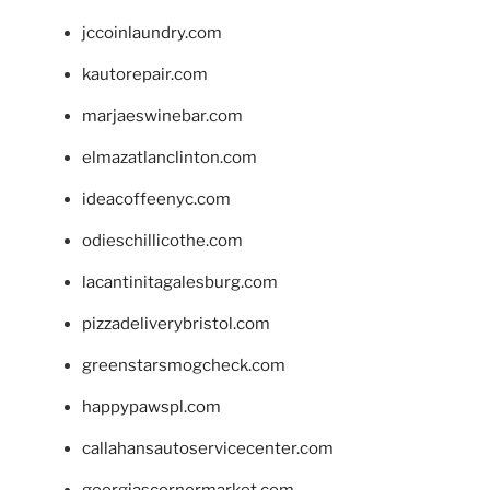
jccoinlaundry.com
kautorepair.com
marjaeswinebar.com
elmazatlanclinton.com
ideacoffeenyc.com
odieschillicothe.com
lacantinitagalesburg.com
pizzadeliverybristol.com
greenstarsmogcheck.com
happypawspl.com
callahansautoservicecenter.com