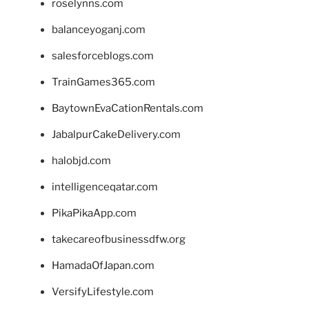
roselynns.com
balanceyoganj.com
salesforceblogs.com
TrainGames365.com
BaytownEvaCationRentals.com
JabalpurCakeDelivery.com
halobjd.com
intelligenceqatar.com
PikaPikaApp.com
takecareofbusinessdfw.org
HamadaOfJapan.com
VersifyLifestyle.com