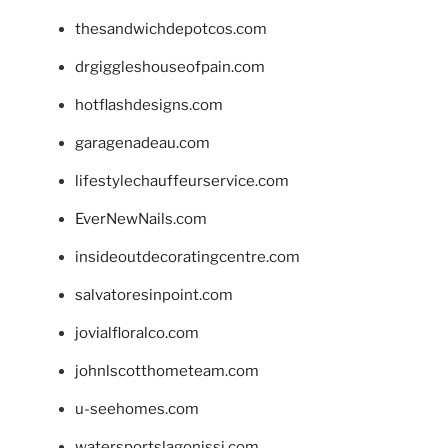
thesandwichdepotcos.com
drgiggleshouseofpain.com
hotflashdesigns.com
garagenadeau.com
lifestylechauffeurservice.com
EverNewNails.com
insideoutdecoratingcentre.com
salvatoresinpoint.com
jovialfloralco.com
johnlscotthometeam.com
u-seehomes.com
watersportslagonissi.com