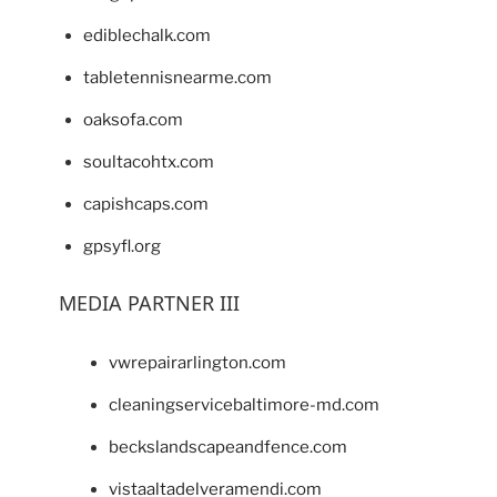
ediblechalk.com
tabletennisnearme.com
oaksofa.com
soultacohtx.com
capishcaps.com
gpsyfl.org
MEDIA PARTNER III
vwrepairarlington.com
cleaningservicebaltimore-md.com
beckslandscapeandfence.com
vistaaltadelveramendi.com