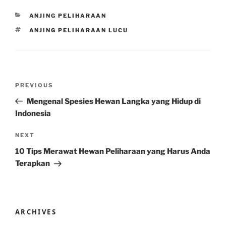
CATEGORIES
ANJING PELIHARAAN
TAGS
ANJING PELIHARAAN LUCU
Post
Previous
PREVIOUS
navigation
Post
Mengenal Spesies Hewan Langka yang Hidup di
Indonesia
Next
NEXT
Post
10 Tips Merawat Hewan Peliharaan yang Harus Anda
Terapkan
ARCHIVES