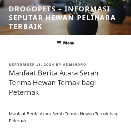
Skip
DROGOPETS – INFORMASI
to
SEPUTAR HEWAN PELIHARA
content
TERBAIK
Menu
POSTED
SEPTEMBER 11, 2024
BY
ADMINDRO
ON
Manfaat Berita Acara Serah
Terima Hewan Ternak bagi
Peternak
Manfaat Berita Acara Serah Terima Hewan Ternak bagi
Peternak