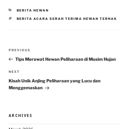
CATEGORIES
BERITA HEWAN
TAGS
BERITA ACARA SERAH TERIMA HEWAN TERNAK
Post
Previous
PREVIOUS
navigation
Post
Tips Merawat Hewan Peliharaan di Musim Hujan
Next
NEXT
Post
Kisah Unik Anjing Peliharaan yang Lucu dan
Menggemaskan
ARCHIVES