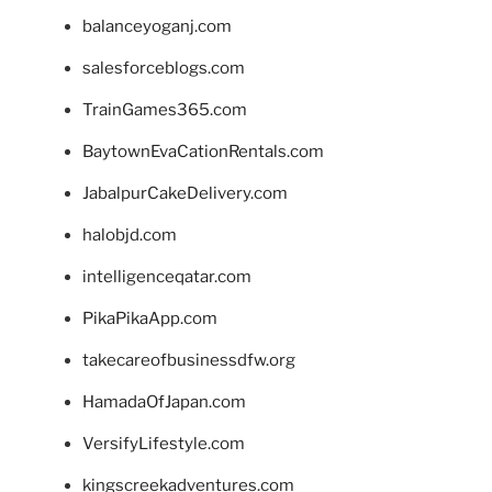
balanceyoganj.com
salesforceblogs.com
TrainGames365.com
BaytownEvaCationRentals.com
JabalpurCakeDelivery.com
halobjd.com
intelligenceqatar.com
PikaPikaApp.com
takecareofbusinessdfw.org
HamadaOfJapan.com
VersifyLifestyle.com
kingscreekadventures.com