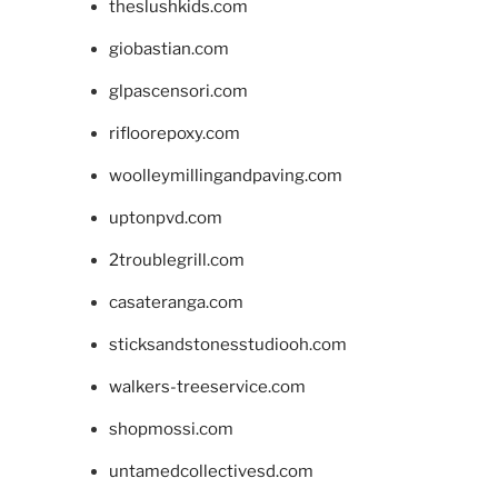
theslushkids.com
giobastian.com
glpascensori.com
rifloorepoxy.com
woolleymillingandpaving.com
uptonpvd.com
2troublegrill.com
casateranga.com
sticksandstonesstudiooh.com
walkers-treeservice.com
shopmossi.com
untamedcollectivesd.com