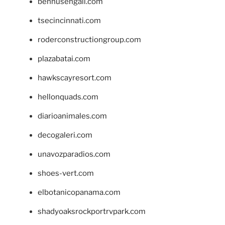
bennusehgall.com
tsecincinnati.com
roderconstructiongroup.com
plazabatai.com
hawkscayresort.com
hellonquads.com
diarioanimales.com
decogaleri.com
unavozparadios.com
shoes-vert.com
elbotanicopanama.com
shadyoaksrockportrvpark.com