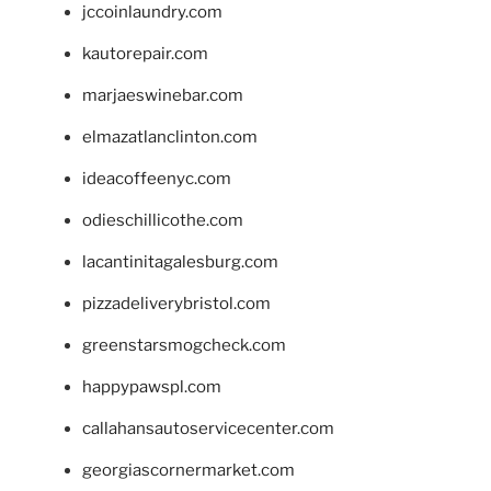
jccoinlaundry.com
kautorepair.com
marjaeswinebar.com
elmazatlanclinton.com
ideacoffeenyc.com
odieschillicothe.com
lacantinitagalesburg.com
pizzadeliverybristol.com
greenstarsmogcheck.com
happypawspl.com
callahansautoservicecenter.com
georgiascornermarket.com