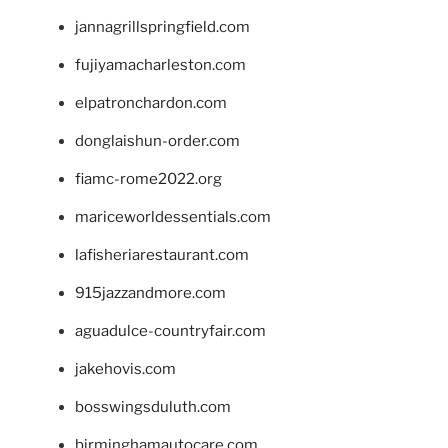
jannagrillspringfield.com
fujiyamacharleston.com
elpatronchardon.com
donglaishun-order.com
fiamc-rome2022.org
mariceworldessentials.com
lafisheriarestaurant.com
915jazzandmore.com
aguadulce-countryfair.com
jakehovis.com
bosswingsduluth.com
birminghamautocare.com