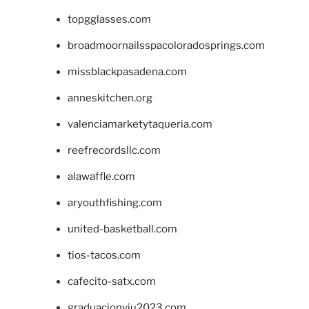
topgglasses.com
broadmoornailsspacoloradosprings.com
missblackpasadena.com
anneskitchen.org
valenciamarketytaqueria.com
reefrecordsllc.com
alawaffle.com
aryouthfishing.com
united-basketball.com
tios-tacos.com
cafecito-satx.com
graduacionviu2023.com