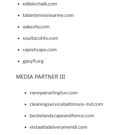
ediblechalk.com
tabletennisnearme.com
oaksofa.com
soultacohtx.com
capishcaps.com
gpsyfl.org
MEDIA PARTNER III
vwrepairarlington.com
cleaningservicebaltimore-md.com
beckslandscapeandfence.com
vistaaltadelveramendi.com