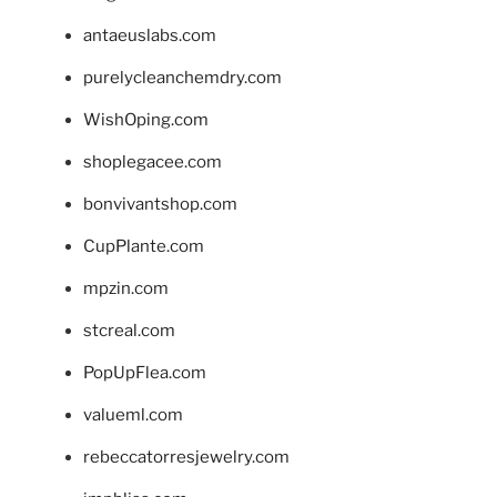
antaeuslabs.com
purelycleanchemdry.com
WishOping.com
shoplegacee.com
bonvivantshop.com
CupPlante.com
mpzin.com
stcreal.com
PopUpFlea.com
valueml.com
rebeccatorresjewelry.com