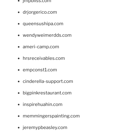
jmpbliss.com
drjorgerico.com
queensushipa.com
wendyweimerdds.com
ameri-camp.com
hrsreceivables.com
empconst1.com
cinderella-support.com
bigpinkrestaurant.com
inspirehuahin.com
memmingerspainting.com
jeremypbeasley.com