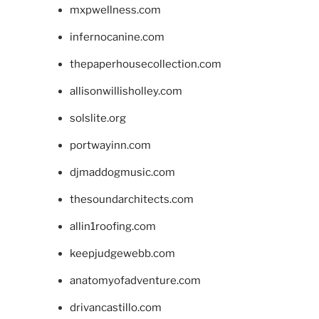
mxpwellness.com
infernocanine.com
thepaperhousecollection.com
allisonwillisholley.com
solslite.org
portwayinn.com
djmaddogmusic.com
thesoundarchitects.com
allin1roofing.com
keepjudgewebb.com
anatomyofadventure.com
drivancastillo.com