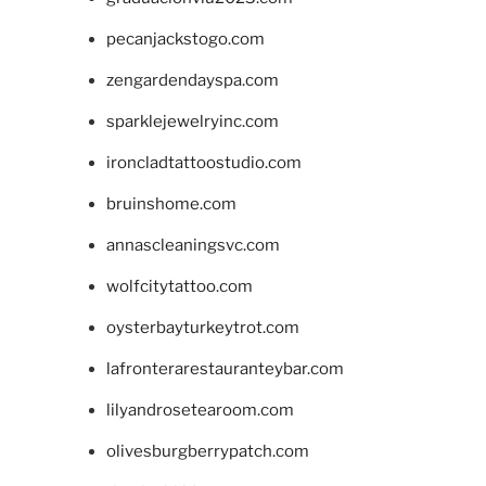
pecanjackstogo.com
zengardendayspa.com
sparklejewelryinc.com
ironcladtattoostudio.com
bruinshome.com
annascleaningsvc.com
wolfcitytattoo.com
oysterbayturkeytrot.com
lafronterarestauranteybar.com
lilyandrosetearoom.com
olivesburgberrypatch.com